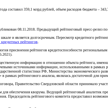
ода составил 359,1 млрд рублей, объем расходов бюджета – 343,
бликован 08.11.2018. Предыдущий рейтинговый пресс-релиз по 
кале и является долгосрочным. Пересмотр кредитного рейтинга 
х кредитных рейтингов
.
логия присвоения рейтингов кредитоспособности региональным
6.2021).
щественную информацию в отношении объекта рейтинга, имеющую
евыми источниками информации, использованными в рамках ре
дарственной статистики РФ, Министерства экономического раз
в рамках рейтингового анализа, являлась достаточной для при
оговора, Правительство Свердловской области принимало участ
м для обеспечения кворума. Ведущий рейтинговый аналитик пр
ния. Председатель рейтингового комитета предоставил возможно