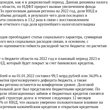
 доходов, как и в докризисный период. Данная динамика налога
 области, по НДФЛ прирост вызван увеличением фонда
По прогнозным данным региона на 2022 год, доля ННД в
ъема дотаций, в результате чего доля последних в
та снизились в 13,2 раза в связи с восстановлением
м отчетного года доля крупнейшего налогоплательщика
ходов преобладают статьи социального характера, суммарная
ного веса социальных расходов связан, в основном, с
о оценивается гибкость расходной части бюджета: по расчетам
 о бюджете области на 2022 год и плановый период 2023 и
Д, который будет покрыт за счет банковских кредитов,
блей и на 01.01.2022 составил 99,5 млрд рублей или 34,0% к
крытия прогнозируемого дефицита бюджета, а также
ка региона останется на комфортном уровне. Долговой
стальной долг был представлен бюджетными кредитами. По
, доли облигационных займов и бюджетных кредитов снизятся
ей структуре долга: в течение следующих 12 месяцев
8% от ННД, что оказало умеренно положительное влияние на
аткосрочным казначейским кредитам и открытым кредитным