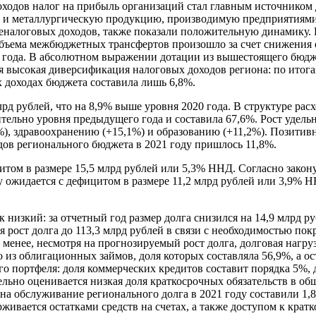
 доходов налог на прибыль организаций стал главным источником
 и металлургическую продукцию, производимую предприятиями
еналоговых доходов, также показали положительную динамику. 
бъема межбюджетных трансфертов произошло за счет снижения об
20 года. В абсолютном выражении дотации из вышестоящего бюдже
я высокая диверсификация налоговых доходов региона: по итога
 доходах бюджета составила лишь 6,8%.
рд рублей, что на 8,9% выше уровня 2020 года. В структуре рас
сительно уровня предыдущего года и составила 67,6%. Рост удель
%), здравоохранению (+15,1%) и образованию (+11,2%). Позитивн
дов регионального бюджета в 2021 году пришлось 11,8%.
том в размере 15,5 млрд рублей или 5,3% ННД. Согласно закону
 ожидается с дефицитом в размере 11,2 млрд рублей или 3,9% НН
 низкий: за отчетный год размер долга снизился на 14,9 млрд ру
 рост долга до 113,3 млрд рублей в связи с необходимостью по
енее, несмотря на прогнозируемый рост долга, долговая нагруз
из облигационных займов, доля которых составляла 56,9%, а о
го портфеля: доля коммерческих кредитов составит порядка 5%
ьно оценивается низкая доля краткосрочных обязательств в общ
на обслуживание регионального долга в 2021 году составили 1,
живается остатками средств на счетах, а также доступом к кр