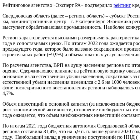
Рейтинговое агентство «Эксперт РА» подтвердило
рейтинг
кре
Свердловская область (далее – регион, область) – субъект Рос
км, административный центр – г. Екатеринбург. Экономика р
выступает обрабатывающая промышленность. Наиболее конкур
Регион характеризуется высокими размерными характеристиками:
года в сопоставимых ценах. По итогам 2022 года ожидается ро
предыдущего года, которое было вызвано сокращением произв
строительных работ (+9,9%) и объема платных услуг населению
По расчетам агентства, ВРП на душу населения региона по итог
оценке. Сдерживающее влияние на рейтинговую оценку оказыва
основном из-за естественной убыли населения, сократилась за п
естественной убыли населения изменился с 2,6 на 1000 человек
фоне послекризисного восстановления региона наблюдалось сн
4,7%.
Объем инвестиций в основной капитал (за исключением бюджетн
рост экономической активности, отношение внебюджетных инве
года ожидается, что объем внебюджетных инвестиций составит
По итогам 2021 года бюджетная автономия Свердловской облас
региона составила 81,4%, что на 5,9 п. п. выше уровня 2020
году. Наибольший вклад в увеличение поступлений по ННД (+ 