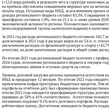
(+12,0 млрд рублей), в результате чего в структуре налоговых
на прибыль обусловлена повышением мировых цен на металлы
оплаты труда. Остальные виды ННД, за исключением прочих н
доходах регионального бюджета составит 83,3%. Сокращение о
трансфертах составила 1,9%, что на 21,1 п. п. ниже уровня 20
экономической активности региона. Положительно оцениваетс
(консолидированной группы налогоплательщиков) в налоговых
За 2021 год расходы регионального бюджета составили 343,7 мл
доля которых в 2021 году в расходах выросла на 5,6 п. п. отно
увеличением расходов по физической культуре и спорту (+43,7
агентства, на долю капитальных расходов в общей сумме расхо
По итогам 2021 года региональный бюджет исполнен с профици
2024 годов, исполнение регионального бюджета в текущем году
облигационных займов и остатков средств на счетах.
Уровень долговой нагрузки региона оценивается агентством как
ННД за предыдущие 12 месяцев. По итогам 2022 года ожидается
привлечением инфраструктурных бюджетных кредитов. Тем не м
портфель на отчётную дату был сформирован преимущественно 
итогам 2022 года ожидается трансформация структуры долгово
примерно до 54% и 41% соответственно. Агентством положител
погашению подлежит 9,1% всего долгового портфеля. Расходы 
рейтинговую оценку. Достаточная ликвидность бюджета поддер