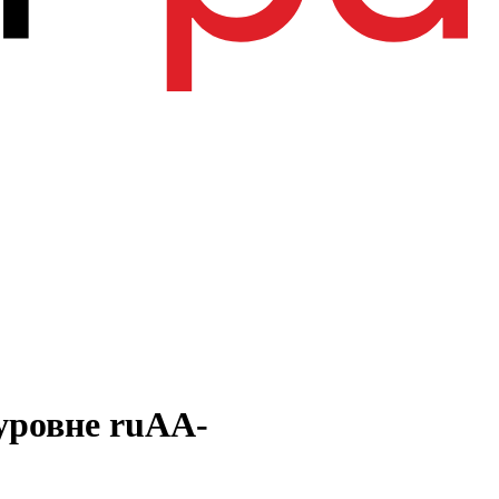
уровне ruАA-