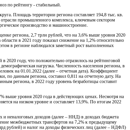
ноз по рейтингу - стабильный.
круга. Площадь территории региона составляет 194,8 тыс. кв.
ые отрасли промышленного комплекса, ключевым сектором
гическое производство и машиностроение.
енке региона, 2,7 трлн рублей, что на 3,6% выше уровня 2020
 области в 2021 году показал снижение на 1,2% относительно
 этом в регионе наблюдался заметный рост выполненных
ей в 2020 году, что положительно отразилось на рейтинговой
емографическая нагрузка. Численность населения региона, в
человек на 01.01.2022 (далее – отчетная дата). Коэффициент
ки, по данным региона, составил 0,811 на отчетную дату. На
нным региона, в 2022 году уровень безработицы составит
,7% выше уровня 2020 года в действующих ценах. Несмотря на
яется на низком уровне и составляет 13,9%. По итогам 2022
х и неналоговых доходов (далее – ННД) в доходах бюджета
ращение межбюджетных трансфертов на 7,2% к предыдущему
лрд рублей) и налог на доходы физических лиц (далее – НДФЛ)