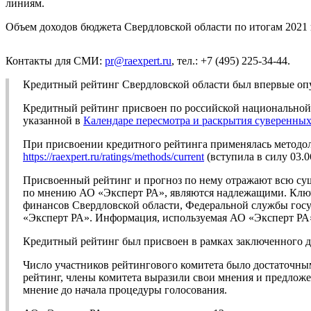
линиям.
Объем доходов бюджета Свердловской области по итогам 2021 г
Контакты для СМИ:
pr@raexpert.ru
, тел.: +7 (495) 225-34-44.
Кредитный рейтинг Свердловской области был впервые опу
Кредитный рейтинг присвоен по российской национальной ш
указанной в
Календаре пересмотра и раскрытия суверенны
При присвоении кредитного рейтинга применялась методо
https://raexpert.ru/ratings/methods/current
(вступила в силу 03.0
Присвоенный рейтинг и прогноз по нему отражают всю су
по мнению АО «Эксперт РА», являются надлежащими. Ключ
финансов Свердловской области, Федеральной службы госу
«Эксперт РА». Информация, используемая АО «Эксперт РА» 
Кредитный рейтинг был присвоен в рамках заключенного д
Число участников рейтингового комитета было достаточны
рейтинг, члены комитета выразили свои мнения и предложе
мнение до начала процедуры голосования.