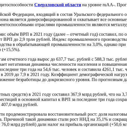
дитоспособности
Свердловской области
на уровне ruАA-. Прог
сийской Федерации, входящий в состав Уральского федерального о
егиона является диверсифицированной и охватывает все основн
ентоспособными отраслями промышленности являются металлур
 объём ВРП в 2021 году (далее – отчетный год) составил, по оц
ст ВРП до 2,9 трлн рублей. Индекс промышленного производства
одства в обрабатывающей промышленности на 3,0%, однако при
 (+15,5%).
ам отчетного года вырос до 637,7 тыс. рублей с 588,3 тыс. рубл
ет негативная динамика численности населения и повышенная д
оследние три года на 54,6 тыс. человек и составила 4261,1 тыс. 
 в 2019 до 7,9 в 2021 году. Коэффициент демографической нагруз
ижение безработицы до докризисного уровня. По прогнозным да
ых средств) в 2021 году составил 367,9 млрд рублей, что на 3
стиций в основной капитал к ВРП за последние три года сохран
 407,0 млрд рублей.
ти продемонстрировала восстановительный рост: доля налоговы
 года. Причиной такой динамики стали рост ННД на 35,1% и сок
76,0 млрд рублей) дали налог на прибыль организаций (+50,6 м