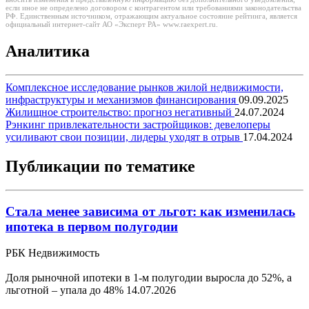
если иное не определено договором с контрагентом или требованиями законодательства
РФ. Единственным источником, отражающим актуальное состояние рейтинга, является
официальный интернет-сайт АО «Эксперт РА» www.raexpert.ru.
Аналитика
Комплексное исследование рынков жилой недвижимости,
инфраструктуры и механизмов финансирования
09.09.2025
Жилищное строительство: прогноз негативный
24.07.2024
Рэнкинг привлекательности застройщиков: девелоперы
усиливают свои позиции, лидеры уходят в отрыв
17.04.2024
Публикации по тематике
Стала менее зависима от льгот: как изменилась
ипотека в первом полугодии
РБК Недвижимость
Доля рыночной ипотеки в 1-м полугодии выросла до 52%, а
льготной – упала до 48%
14.07.2026