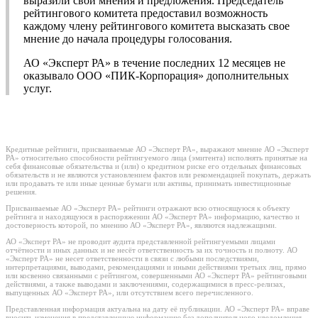
выразили свои мнения и предложения. Председатель
рейтингового комитета предоставил возможность
каждому члену рейтингового комитета высказать свое
мнение до начала процедуры голосования.
АО «Эксперт РА» в течение последних 12 месяцев не
оказывало ООО «ПИК-Корпорация» дополнительных
услуг.
Кредитные рейтинги, присваиваемые АО «Эксперт РА», выражают мнение АО «Эксперт
РА» относительно способности рейтингуемого лица (эмитента) исполнять принятые на
себя финансовые обязательства и (или) о кредитном риске его отдельных финансовых
обязательств и не являются установлением фактов или рекомендацией покупать, держать
или продавать те или иные ценные бумаги или активы, принимать инвестиционные
решения.
Присваиваемые АО «Эксперт РА» рейтинги отражают всю относящуюся к объекту
рейтинга и находящуюся в распоряжении АО «Эксперт РА» информацию, качество и
достоверность которой, по мнению АО «Эксперт РА», являются надлежащими.
АО «Эксперт РА» не проводит аудита представленной рейтингуемыми лицами
отчётности и иных данных и не несёт ответственность за их точность и полноту. АО
«Эксперт РА» не несет ответственности в связи с любыми последствиями,
интерпретациями, выводами, рекомендациями и иными действиями третьих лиц, прямо
или косвенно связанными с рейтингом, совершенными АО «Эксперт РА» рейтинговыми
действиями, а также выводами и заключениями, содержащимися в пресс-релизах,
выпущенных АО «Эксперт РА», или отсутствием всего перечисленного.
Представленная информация актуальна на дату её публикации. АО «Эксперт РА» вправе
вносить изменения в представленную информацию без дополнительного уведомления,