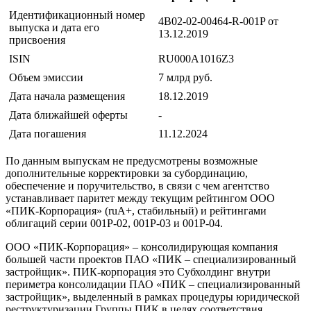
Идентификационный номер
4B02-02-00464-R-001P от
выпуска и дата его
13.12.2019
присвоения
ISIN
RU000A1016Z3
Объем эмиссии
7 млрд руб.
Дата начала размещения
18.12.2019
Дата ближайшей оферты
-
Дата погашения
11.12.2024
По данным выпускам не предусмотрены возможные
дополнительные корректировки за субординацию,
обеспечение и поручительство, в связи с чем агентство
устанавливает паритет между текущим рейтингом ООО
«ПИК-Корпорация» (ruA+, стабильный) и рейтингами
облигаций серии 001Р-02, 001Р-03 и 001P-04.
ООО «ПИК-Корпорация» – консолидирующая компания
большей части проектов ПАО «ПИК – специализированный
застройщик». ПИК-корпорация это Субхолдинг внутри
периметра консолидации ПАО «ПИК – специализированный
застройщик», выделенный в рамках процедуры юридической
реструктуризации Группы ПИК в целях соответствия