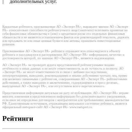
дополнительных услуг.
Кредитные рейтинги, присваиваемые АО «Эксперт РА», выражают мнение АО «Эксперт
РА» относительно способности рейтингуемого лица (эмитента) исполнять принятые на
себя финансовые обязательства и (или) о кредитном риске его отдельных финансовых
обязательств и не являются установлением фактов или рекомендацией покупать, держать
или продавать те или иные ценные бумаги или активы, принимать инвестиционные
решения.
Присваиваемые АО «Эксперт РА» рейтинги отражают всю относящуюся к объекту
рейтинга и находящуюся в распоряжении АО «Эксперт РА» информацию, качество и
достоверность которой, по мнению АО «Эксперт РА», являются надлежащими.
АО «Эксперт РА» не проводит аудита представленной рейтингуемыми лицами
отчётности и иных данных и не несёт ответственность за их точность и полноту. АО
«Эксперт РА» не несет ответственности в связи с любыми последствиями,
интерпретациями, выводами, рекомендациями и иными действиями третьих лиц, прямо
или косвенно связанными с рейтингом, совершенными АО «Эксперт РА» рейтинговыми
действиями, а также выводами и заключениями, содержащимися в пресс-релизах,
выпущенных АО «Эксперт РА», или отсутствием всего перечисленного.
Представленная информация актуальна на дату её публикации. АО «Эксперт РА» вправе
вносить изменения в представленную информацию без дополнительного уведомления,
если иное не определено договором с контрагентом или требованиями законодательства
РФ. Единственным источником, отражающим актуальное состояние рейтинга, является
официальный интернет-сайт АО «Эксперт РА» www.raexpert.ru.
Рейтинги