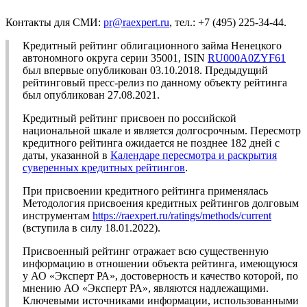
Контакты для СМИ:
pr@raexpert.ru
, тел.: +7 (495) 225-34-44.
Кредитный рейтинг облигационного займа Ненецкого
автономного округа серии 35001, ISIN
RU000A0ZYF61
был впервые опубликован 03.10.2018. Предыдущий
рейтинговый пресс-релиз по данному объекту рейтинга
был опубликован 27.08.2021.
Кредитный рейтинг присвоен по российской
национальной шкале и является долгосрочным. Пересмотр
кредитного рейтинга ожидается не позднее 182 дней с
даты, указанной в
Календаре пересмотра и раскрытия
суверенных кредитных рейтингов
.
При присвоении кредитного рейтинга применялась
Методология присвоения кредитных рейтингов долговым
инструментам
https://raexpert.ru/ratings/methods/current
(вступила в силу 18.01.2022).
Присвоенный рейтинг отражает всю существенную
информацию в отношении объекта рейтинга, имеющуюся
у АО «Эксперт РА», достоверность и качество которой, по
мнению АО «Эксперт РА», являются надлежащими.
Ключевыми источниками информации, использованными