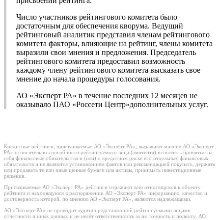
присвоении рейтинга.
Число участников рейтингового комитета было
достаточным для обеспечения кворума. Ведущий
рейтинговый аналитик представил членам рейтингового
комитета факторы, влияющие на рейтинг, члены комитета
выразили свои мнения и предложения. Председатель
рейтингового комитета предоставил возможность
каждому члену рейтингового комитета высказать свое
мнение до начала процедуры голосования.
АО «Эксперт РА» в течение последних 12 месяцев не
оказывало ПАО «Россети Центр»дополнительных услуг.
Кредитные рейтинги, присваиваемые АО «Эксперт РА», выражают мнение АО «Эксперт
РА» относительно способности рейтингуемого лица (эмитента) исполнять принятые на
себя финансовые обязательства и (или) о кредитном риске его отдельных финансовых
обязательств и не являются установлением фактов или рекомендацией покупать, держать
или продавать те или иные ценные бумаги или активы, принимать инвестиционные
решения.
Присваиваемые АО «Эксперт РА» рейтинги отражают всю относящуюся к объекту
рейтинга и находящуюся в распоряжении АО «Эксперт РА» информацию, качество и
достоверность которой, по мнению АО «Эксперт РА», являются надлежащими.
АО «Эксперт РА» не проводит аудита представленной рейтингуемыми лицами
отчётности и иных данных и не несёт ответственность за их точность и полноту. АО