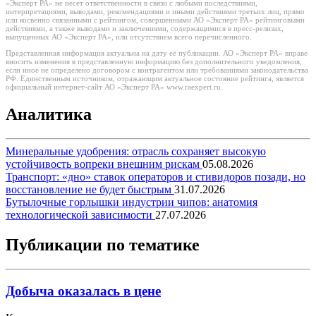
«Эксперт РА» не несет ответственности в связи с любыми последствиями,
интерпретациями, выводами, рекомендациями и иными действиями третьих лиц, прямо
или косвенно связанными с рейтингом, совершенными АО «Эксперт РА» рейтинговыми
действиями, а также выводами и заключениями, содержащимися в пресс-релизах,
выпущенных АО «Эксперт РА», или отсутствием всего перечисленного.
Представленная информация актуальна на дату её публикации. АО «Эксперт РА» вправе
вносить изменения в представленную информацию без дополнительного уведомления,
если иное не определено договором с контрагентом или требованиями законодательства
РФ. Единственным источником, отражающим актуальное состояние рейтинга, является
официальный интернет-сайт АО «Эксперт РА» www.raexpert.ru.
Аналитика
Минеральные удобрения: отрасль сохраняет высокую
устойчивость вопреки внешним рискам
05.08.2026
Транспорт: «дно» ставок операторов и стивидоров позади, но
восстановление не будет быстрым
31.07.2026
Бутылочные горлышки индустрии чипов: анатомия
технологической зависимости
27.07.2026
Публикации по тематике
Добыча оказалась в цене