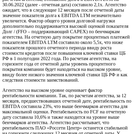
30.06.2022 (далее - отчетная дата) составило 2,1х. Агентство
ожидает, что в следующие 12 месяцев после отчетной даты
значение показателя долга к EBITDA LTM незначительно
увеличится. Фактор общего уровня долговой нагрузки
дополнительно поддерживается высокой оценкой показателя
Долг / (FFO – поддерживающий CAPEX) по бенчмаркам
агентства. На отчетную дату покрытие процентных платежей
показателем EBITDA LTM составило около 5,5х, что ниже
показателя прошлого отчетного периода ввиду роста
стоимости кредитов после повышения ключевой ставки ЦБ
РФ в 1 полугодии 2022 года. По расчетам агентства, на
горизонте года от отчетной даты уровень процентного
покрытия компании будет находиться на высоком уровне,
ввиду более низкого значения ключевой ставки ЦБ РФ и как
следствия стоимости заимствований.
Агентство на высоком уровне оценивает фактор
рентабельности компании. Так, по расчетам агентства, за 12
месяцев, предшествовавших отчетной дате, рентабельность по
EBITDA составила 23%, что выше бенчмарков агентства для
максимальной оценки. Рентабельность по FCF на отчетную
дату составила 10,6% и также находится на уровне выше
бенчмарков агентства. Агентство рассчитывает, что
рентабельность ПАО «Россети Центр» останется стабильной
на горизонте следующих 12 месяцев от отчетной даты. У