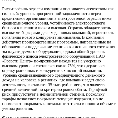
Риск-профиль отрасли компании оценивается агентством как
сильный: уровень просроченной задолженности перед
кредитными организациями в электросетевой отрасли ниже
среднерыночного уровня, устойчивость электросетевого
бизнеса к внешним шокам высокая. Отрасль обладает очень
высокими барьерами для входа новых компаний, вероятность
появления нового конкурента минимальна. В компании
действуют производственные программы, направленные на
обновление и поддержание технически исправного состояния
эксплуатируемого оборудования, однако общий уровень
физического износа электросетевого оборудования ПАО
«Россети Центр» по-прежнему находится на умеренно
высоком уровне и составляет около 75%, что сдерживает
оценку рыночных и конкурентных позиций компании.
Уровень средневзвешенного среднедушевого денежного
дохода на человека в регионах, где компания ведет свою
деятельность, составляет 35 тыс. руб. в мес., что является
средней величиной по критерию рынка сбыта. Тарифный
риск присутствует в незначительной степени, поскольку
тарифы позволяют покрывать текущие издержки, но не
позволяют покрывать капитальные затраты в полном объеме с
учетом развития.
Фактор концентрации бизнеса оказывает поддержку