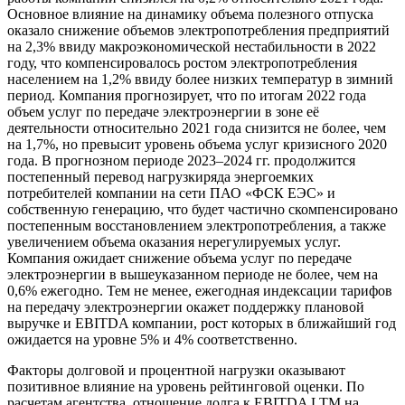
Основное влияние на динамику объема полезного отпуска
оказало снижение объемов электропотребления предприятий
на 2,3% ввиду макроэкономической нестабильности в 2022
году, что компенсировалось ростом электропотребления
населением на 1,2% ввиду более низких температур в зимний
период. Компания прогнозирует, что по итогам 2022 года
объем услуг по передаче электроэнергии в зоне её
деятельности относительно 2021 года снизится не более, чем
на 1,7%, но превысит уровень объема услуг кризисного 2020
года. В прогнозном периоде 2023–2024 гг. продолжится
постепенный перевод нагрузкиряда энергоемких
потребителей компании на сети ПАО «ФСК ЕЭС» и
собственную генерацию, что будет частично скомпенсировано
постепенным восстановлением электропотребления, а также
увеличением объема оказания нерегулируемых услуг.
Компания ожидает снижение объема услуг по передаче
электроэнергии в вышеуказанном периоде не более, чем на
0,6% ежегодно. Тем не менее, ежегодная индексации тарифов
на передачу электроэнергии окажет поддержку плановой
выручке и EBITDA компании, рост которых в ближайший год
ожидается на уровне 5% и 4% соответственно.
Факторы долговой и процентной нагрузки оказывают
позитивное влияние на уровень рейтинговой оценки. По
расчетам агентства, отношение долга к EBITDA LTM на