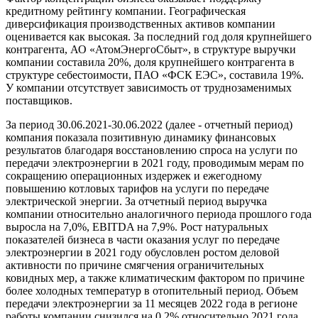
кредитному рейтингу компании. Географическая
диверсификация производственных активов компании
оценивается как высокая. За последний год доля крупнейшего
контрагента, АО «АтомЭнергоСбыт», в структуре выручки
компании составила 20%, доля крупнейшего контрагента в
структуре себестоимости, ПАО «ФСК ЕЭС», составила 19%.
У компании отсутствует зависимость от труднозаменимых
поставщиков.
За период 30.06.2021-30.06.2022 (далее - отчетный период)
компания показала позитивную динамику финансовых
результатов благодаря восстановлению спроса на услуги по
передачи электроэнергии в 2021 году, проводимым мерам по
сокращению операционных издержек и ежегодному
повышению котловых тарифов на услуги по передаче
электрической энергии. За отчетный период выручка
компании относительно аналогичного периода прошлого года
выросла на 7,0%, EBITDA на 7,9%. Рост натуральных
показателей бизнеса в части оказания услуг по передаче
электроэнергии в 2021 году обусловлен ростом деловой
активности по причине смягчения ограничительных
ковидных мер, а также климатическим фактором по причине
более холодных температур в отопительный период. Объем
передачи электроэнергии за 11 месяцев 2022 года в регионе
работы компании снизился на 0,2% относительно 2021 года.