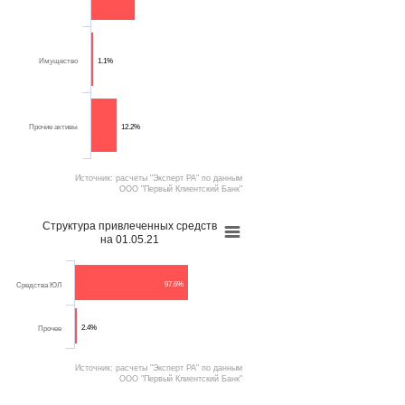
Имущество
1.1%
Прочие активы
12.2%
Источник: расчеты "Эксперт РА" по данным
ООО "Первый Клиентский Банк"
Структура привлеченных средств
на 01.05.21
97.6%
Средства ЮЛ
2.4%
Прочее
Источник: расчеты "Эксперт РА" по данным
ООО "Первый Клиентский Банк"