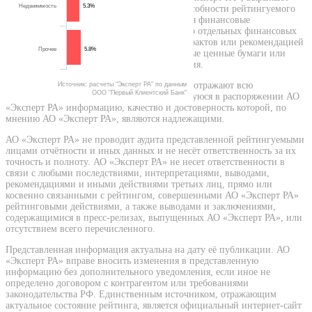
Недвижимость
5.3%
мнение АО «Эксперт РА» относительно способности рейтингуемого
лица (эмитента) исполнять принятые на себя финансовые
обязательства и (или) о кредитном риске его отдельных финансовых
обязательств и не являются установлением фактов или рекомендацией
Прочее
5.8%
покупать, держать или продавать те или иные ценные бумаги или
активы, принимать инвестиционные решения.
Присваиваемые АО «Эксперт РА» рейтинги отражают всю
Источник: расчеты "Эксперт РА" по данным
ООО "Первый Клиентский Банк"
относящуюся к объекту рейтинга и находящуюся в распоряжении АО
«Эксперт РА» информацию, качество и достоверность которой, по
мнению АО «Эксперт РА», являются надлежащими.
АО «Эксперт РА» не проводит аудита представленной рейтингуемыми
лицами отчётности и иных данных и не несёт ответственность за их
точность и полноту. АО «Эксперт РА» не несет ответственности в
связи с любыми последствиями, интерпретациями, выводами,
рекомендациями и иными действиями третьих лиц, прямо или
косвенно связанными с рейтингом, совершенными АО «Эксперт РА»
рейтинговыми действиями, а также выводами и заключениями,
содержащимися в пресс-релизах, выпущенных АО «Эксперт РА», или
отсутствием всего перечисленного.
Представленная информация актуальна на дату её публикации. АО
«Эксперт РА» вправе вносить изменения в представленную
информацию без дополнительного уведомления, если иное не
определено договором с контрагентом или требованиями
законодательства РФ. Единственным источником, отражающим
актуальное состояние рейтинга, является официальный интернет-сайт