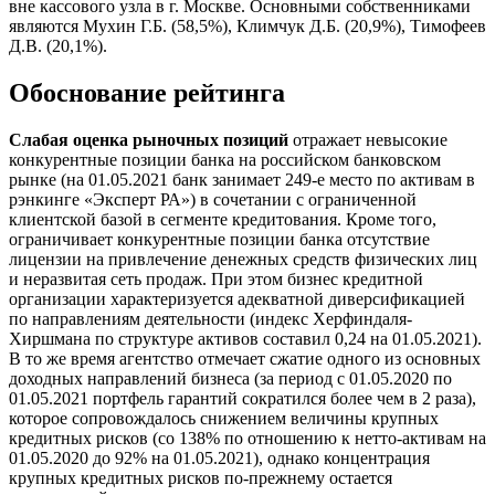
вне кассового узла в г. Москве. Основными собственниками
являются Мухин Г.Б. (58,5%), Климчук Д.Б. (20,9%), Тимофеев
Д.В. (20,1%).
Обоснование рейтинга
Слабая оценка рыночных позиций
отражает невысокие
конкурентные позиции банка на российском банковском
рынке (на 01.05.2021 банк занимает 249-е место по активам в
рэнкинге «Эксперт РА») в сочетании с ограниченной
клиентской базой в сегменте кредитования. Кроме того,
ограничивает конкурентные позиции банка отсутствие
лицензии на привлечение денежных средств физических лиц
и неразвитая сеть продаж. При этом бизнес кредитной
организации характеризуется адекватной диверсификацией
по направлениям деятельности (индекс Херфиндаля-
Хиршмана по структуре активов составил 0,24 на 01.05.2021).
В то же время агентство отмечает сжатие одного из основных
доходных направлений бизнеса (за период с 01.05.2020 по
01.05.2021 портфель гарантий сократился более чем в 2 раза),
которое сопровождалось снижением величины крупных
кредитных рисков (со 138% по отношению к нетто-активам на
01.05.2020 до 92% на 01.05.2021), однако концентрация
крупных кредитных рисков по-прежнему остается