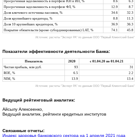
Просроченная задолженность в портфеле ЮЛ и ИП, %
8.6
6.3
Просроченная задолженность в портфеле ФЛ, %
12.9
8.7
Доля ключевого источника пассивов, %
34.6
32.3
Доля крупнейшего кредитора, %
8.8
11.3
Доля 10 крупнейших кредиторов, %
36.9
36.3
Покрытие обязательств (кроме субординированных) LAT, %
74.1
45.8
Источник: расчеты "Эксперт РА" по данным ООО "Первый Клиентский Банк"
Показатели эффективности деятельности Банка:
Показатель
2020
с 01.04.20 по 01.04.21
Чистая прибыль, млн руб.
93
31
ROE, %
6.5
2.2
NIM, %
13.9
13.4
Источник: расчеты "Эксперт РА" по данным ООО "Первый Клиентский Банк"
Ведущий рейтинговый аналитик:
Айсылу Алексеенко,
Ведущий аналитик, рейтинги кредитных институтов
Связанные отчеты:
Индекс здоровья банковского сектора на 1 апреля 2021 года