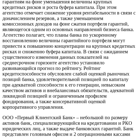
гарантиям на фоне уменьшения величины крупных
кредитных рисков и роста буфера капитала. При этом
агентство отмечает снижение уровня рентабельности в связи с
доначислением резервов, а также уменьшением
комиссионных доходов на фоне сжатия портфеля гарантий,
являющегося одним из основных направлений бизнеса банка.
Агентство полагает, что планы банка по ускоренному
восстановлению величины гарантийного портфеля могут
привести к повышению концентрации на крупных кредитных
рисках и снижению буфера капитала. В связи с ожиданием
существенного изменения данных показателей на
среднесрочном горизонте агентство установило
развивающийся прогноз по рейтингу. Рейтинг
кредитоспособности обусловлен слабой оценкой рыночных
позиций банка, удовлетворительной позицией по капиталу
при адекватной способности к его генерации, невысоким
качеством активов и внебалансовых обязательств, адекватной
ликвидной позицией и ограниченным профилем
фондирования, а также консервативной оценкой
корпоративного управления.
ООО «Первый Клиентский Банк» – небольшой по размеру
активов банк, специализирующийся на кредитовании и РКО
юридических лиц, а также выдаче банковских гарантий. Банк
представлен головным офисом и 2 операционными кассами