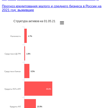
Прогноз кредитования малого и среднего бизнеса в России на
2021 год: выжившие
Структура активов на 01.05.21
Наличность
4.7%
Средства в ЦБ РФ
1.8%
Средства в банках
9.5%
Кредиты ЮЛ и ИП
49.8%
Кредиты ФЛ
20.9%