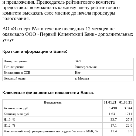
и предложения. Председатель рейтингового комитета
предоставил возможность каждому члену рейтингового
комитета высказать свое мнение до начала процедуры
голосования.
АО «Эксперт РА» в течение последних 12 месяцев не
оказывало ООО «Первый Клиентский Банк» дополнительных
услуг.
Краткая информация о Банке:
Номер лицензии
3436
Тип лицензии
Универсальная
Вхождение в ССВ
Нет
Головной офис
г. Москва
Ключевые финансовые показатели Банка:
Показатель
01.01.21
01.05.21
Активы, млн руб.
3 490
3 344
Капитал, млн руб.
1 631
1 711
Н1.0, %
22.7
27.5
Н1.2, %
17.1
22.8
Фактический коэф. резервирования по ссудам без учета МБК, %
11.4
8.9