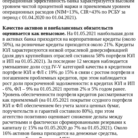
операционная эффективность банка характеризуется высоким
уровнем чистой процентной маржи и приемлемым уровнем
операционных расходов (NIM=13%, CIR=43% по РСБУ за
период с 01.04.2020 по 01.04.2021).
Качество активов и внебалансовых обязательств
оценивается как невысокое.
На 01.05.2021 наибольшая доля
в активах банка приходится на корпоративные кредиты (около
50%), на розничные кредиты приходится около 21%. Кредиты
ЮЛ характеризуются низкой отраслевой диверсификацией
(доля двух крупнейших отраслей составила 58% портфеля ЮЛ
и ИП на 01.05.2021). За последние 12 месяцев наблюдается
уменьшение доли ссуд IV-V категорий качества в кредитном
портфеле ЮЛ и ФЛ с 19% до 15% в связи с ростом портфеля и
погашением проблемных кредитов, при этом наблюдается
рост доли просроченной задолженности: в кредитах ЮЛ и ИП
- 6%, ФЛ – 9% на 01.05.2021 против 2% и 5% годом ранее.
Уровень обеспеченности портфеля кредитов рассматривается
как приемлемый (на 01.05.2021 покрытие ссудного портфеля
ЮЛ и ФЛ обеспечением без учета залога ценных бумаг,
поручительств и гарантий составило 80%), при этом
агентство позитивно оценивает снижение дельты между
расчетными и фактически сформированными резервами к
капиталу (с 15% на 01.05.2020 до 7% на 01.05.2021). Около
16% активов банка приходится на денежные средства,