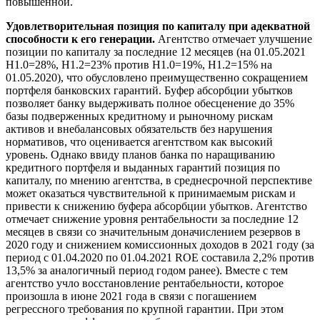
повышенной.
Удовлетворительная позиция по капиталу при адекватной
способности к его генерации.
Агентство отмечает улучшение
позиции по капиталу за последние 12 месяцев (на 01.05.2021
Н1.0=28%, Н1.2=23% против Н1.0=19%, Н1.2=15% на
01.05.2020), что обусловлено преимущественно сокращением
портфеля банковских гарантий. Буфер абсорбции убытков
позволяет банку выдерживать полное обесценение до 35%
базы подверженных кредитному и рыночному рискам
активов и внебалансовых обязательств без нарушения
нормативов, что оценивается агентством как высокий
уровень. Однако ввиду планов банка по наращиванию
кредитного портфеля и выданных гарантий позиция по
капиталу, по мнению агентства, в среднесрочной перспективе
может оказаться чувствительной к принимаемым рискам и
привести к снижению буфера абсорбции убытков. Агентство
отмечает снижение уровня рентабельности за последние 12
месяцев в связи со значительным доначислением резервов в
2020 году и снижением комиссионных доходов в 2021 году (за
период с 01.04.2020 по 01.04.2021 ROE составила 2,2% против
13,5% за аналогичный период годом ранее). Вместе с тем
агентство учло восстановление рентабельности, которое
произошла в июне 2021 года в связи с погашением
регрессного требования по крупной гарантии. При этом