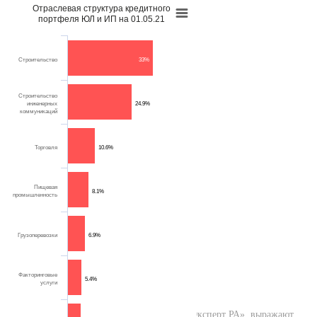
Отраслевая структура кредитного
портфеля ЮЛ и ИП на 01.05.21
Строительство
33%
Строительство
инженерных
24.9%
коммуникаций
Торговля
10.6%
Пищевая
8.1%
промышленность
Грузоперевозки
6.9%
Факторинговые
5.4%
услуги
Кредитные рейтинги, присваиваемые АО «Эксперт РА», выражают