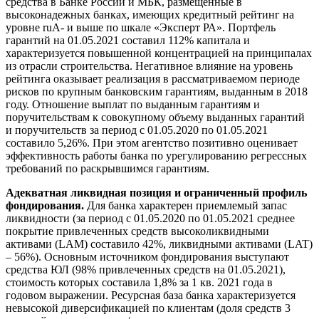
средства в Банке России и МБК, размещенные в
высоконадежных банках, имеющих кредитный рейтинг на
уровне ruA- и выше по шкале «Эксперт РА». Портфель
гарантий на 01.05.2021 составил 112% капитала и
характеризуется повышенной концентрацией на принципалах
из отрасли строительства. Негативное влияние на уровень
рейтинга оказывает реализация в рассматриваемом периоде
рисков по крупным банковским гарантиям, выданным в 2018
году. Отношение выплат по выданным гарантиям и
поручительствам к совокупному объему выданных гарантий
и поручительств за период с 01.05.2020 по 01.05.2021
составило 5,26%. При этом агентство позитивно оценивает
эффективность работы банка по урегулированию регрессных
требований по раскрывшимся гарантиям.
Адекватная ликвидная позиция и ограниченный профиль
фондирования.
Для банка характерен приемлемый запас
ликвидности (за период с 01.05.2020 по 01.05.2021 среднее
покрытие привлеченных средств высоколиквидными
активами (LAM) составило 42%, ликвидными активами (LAT)
– 56%). Основным источником фондирования выступают
средства ЮЛ (98% привлеченных средств на 01.05.2021),
стоимость которых составила 1,8% за 1 кв. 2021 года в
годовом выражении. Ресурсная база банка характеризуется
невысокой диверсификацией по клиентам (доля средств 3