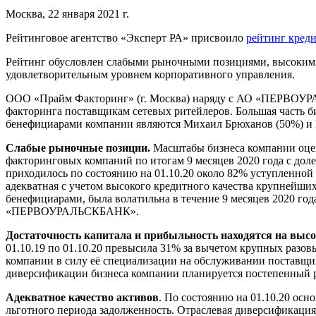
Москва, 22 января 2021 г.
Рейтинговое агентство «Эксперт РА» присвоило
рейтинг кред
Рейтинг обусловлен слабыми рыночными позициями, высокими 
удовлетворительным уровнем корпоративного управления.
ООО «Прайм Факторинг» (г. Москва) наряду с АО «ПЕРВОУРАЛ
факторинга поставщикам сетевых ритейлеров. Большая часть 
бенефициарами компании являются Михаил Брюханов (50%) и 
Слабые рыночные позиции.
Масштабы бизнеса компании оцен
факторинговых компаний по итогам 9 месяцев 2020 года с доле
приходилось по состоянию на 01.10.20 около 82% уступленной
адекватная с учетом высокого кредитного качества крупнейши
бенефициарами, была волатильна в течение 9 месяцев 2020 года
«ПЕРВОУРАЛЬСКБАНК».
Достаточность капитала и прибыльность находятся на высо
01.10.19 по 01.10.20 превысила 31% за вычетом крупных разов
компании в силу её специализации на обслуживании поставщик
диверсификации бизнеса компании планируется постепенный р
Адекватное качество активов
. По состоянию на 01.10.20 осн
льготного периода задолженность. Отраслевая диверсификация 