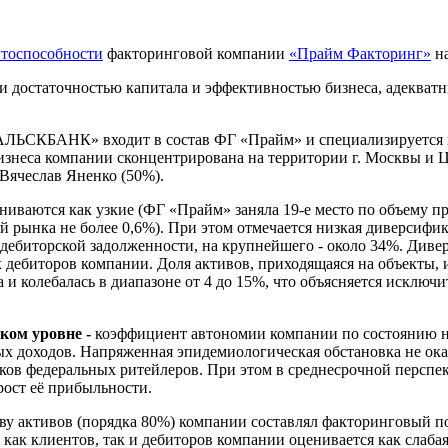
итоспособности
факторинговой компании
«Прайм Факторинг»
на
достаточностью капитала и эффективностью бизнеса, адекватн
ЬСКБАНК» входит в состав ФГ «Прайм» и специализируется на
бизнеса компании сконцентрирована на территории г. Москвы 
Вячеслав Яненко (50%).
иваются как узкие (ФГ «Прайм» заняла 19-е место по объему п
й рынка не более 0,6%). При этом отмечается низкая диверсифи
 дебиторской задолженности, на крупнейшего - около 34%. Диве
х дебиторов компании. Доля активов, приходящаяся на объекты
 и колебалась в диапазоне от 4 до 15%, что объясняется исключ
ком уровне -
коэффициент автономии компании по состоянию на 
ых доходов. Напряженная эпидемиологическая обстановка не ока
ов федеральных ритейлеров. При этом в среднесрочной перспек
ост её прибыльности.
ову активов (порядка 80%) компании составлял факторинговый п
как клиентов, так и дебиторов компании оценивается как слабая