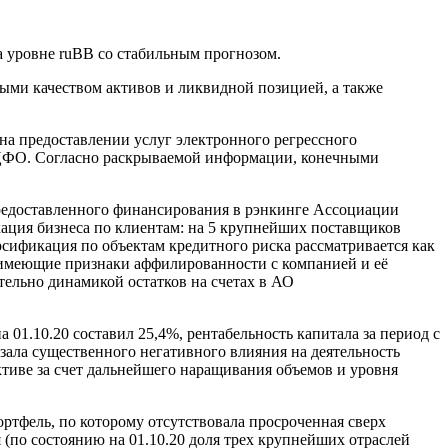
 уровне ruВВ со стабильным прогнозом.
ыми качеством активов и ликвидной позицией, а также
 предоставлении услуг электронного регрессного
и ЦФО. Согласно раскрываемой информации, конечными
редоставленного финансирования в рэнкинге Ассоциации
кация бизнеса по клиентам: на 5 крупнейших поставщиков
рсификация по объектам кредитного риска рассматривается как
, имеющие признаки аффилированности с компанией и её
ительно динамикой остатков на счетах в АО
01.10.20 составил 25,4%, рентабельность капитала за период с
зала существенного негативного влияния на деятельность
тиве за счет дальнейшего наращивания объемов и уровня
ортфель, по которому отсутствовала просроченная сверх
 (по состоянию на 01.10.20 доля трех крупнейших отраслей