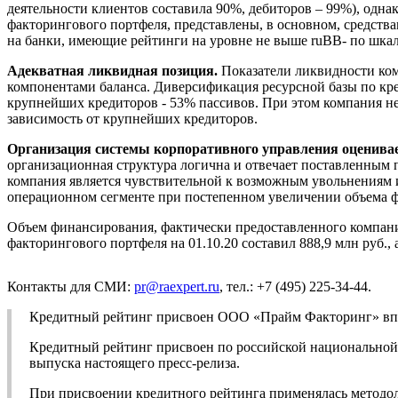
деятельности клиентов составила 90%, дебиторов – 99%), одн
факторингового портфеля, представлены, в основном, средств
на банки, имеющие рейтинги на уровне не выше ruBB- по шкал
Адекватная ликвидная позиция.
Показатели ликвидности ком
компонентами баланса. Диверсификация ресурсной базы по кред
крупнейших кредиторов - 53% пассивов. При этом компания не
зависимость от крупнейших кредиторов.
Организация системы корпоративного управления оценивае
организационная структура логична и отвечает поставленным п
компания является чувствительной к возможным увольнениям 
операционном сегменте при постепенном увеличении объема 
Объем финансирования, фактически предоставленного компанией
факторингового портфеля на 01.10.20 составил 888,9 млн руб., а
Контакты для СМИ:
pr@raexpert.ru
, тел.: +7 (495) 225-34-44.
Кредитный рейтинг присвоен ООО «Прайм Факторинг» вп
Кредитный рейтинг присвоен по российской национальной ш
выпуска настоящего пресс-релиза.
При присвоении кредитного рейтинга применялась методо