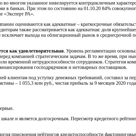
ако во многом указанное нивелируется контрцикличным характе
ами в банках. При этом по состоянию на 01.10.20 84% совокупн
е «Эксперт РА».
пании оцениваются как адекватные – краткосрочные обязательс
иторам также рассматривается как адекватная: доля крупнейшего
 исключает выхода на облигационный рынок в среднесрочной пе
тся как удовлетворительная
. Уровень регламентации основны
еред компанией стратегическим задачам. В то же время, при ны
или временной нетрудоспособности сотрудников. Стратегия ком
финансирования господрядчиков и нетоварных поставщиков.
 клиентам под уступку денежных требований, составил за период
ктивы – 1 055,3 млн руб., чистая прибыль за 9 месяцев 2020 года
ервые.
кале и является долгосрочным. Пересмотр кредитного рейтинга 
логия присвоения рейтингов кредитоспособности факторингов