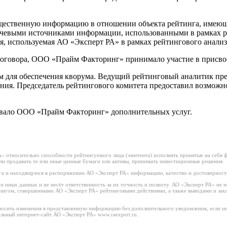
щественную информацию в отношении объекта рейтинга, имеющую
чевыми источниками информации, использованными в рамках р
, используемая АО «Эксперт РА» в рамках рейтингового анализа
договора, ООО «Прайм Факторинг» принимало участие в присво
м для обеспечения кворума. Ведущий рейтинговый аналитик пр
ния. Председатель рейтингового комитета предоставил возможно
зывало ООО «Прайм Факторинг» дополнительных услуг.
 относительно способности рейтингуемого лица (эмитента) исполнять принятые на себя фи
или продавать те или иные ценные бумаги или активы, принимать инвестиционные решения.
а и находящуюся в распоряжении АО «Эксперт РА» информацию, качество и достоверност
иных данных и не несёт ответственность за их точность и полноту. АО «Эксперт РА» не н
тингом, совершенными АО «Эксперт РА» рейтинговыми действиями, а также выводами и за
носить изменения в представленную информацию без дополнительного уведомления, если ин
льный интернет-сайт АО «Эксперт РА» www.raexpert.ru.