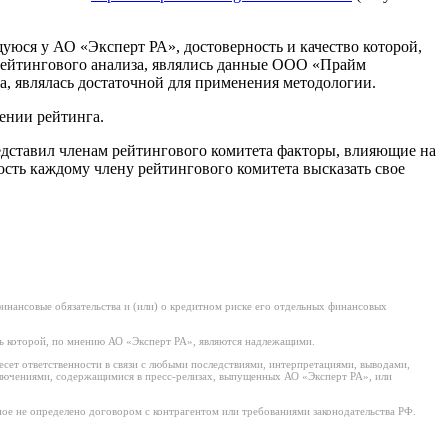
ся у АО «Эксперт РА», достоверность и качество которой,
ейтингового анализа, являлись данные ООО «Прайм
, являлась достаточной для применения методологии.
ении рейтинга.
едставил членам рейтингового комитета факторы, влияющие на
сть каждому члену рейтингового комитета высказать свое
нансовые обязательства и (или) о кредитном риске его отдельных финансовых
ь которой, по мнению АО «Эксперт РА», являются надлежащими.
есет ответственности в связи с любыми последствиями, интерпретациями, выводами,
ключениями, содержащимися в пресс-релизах, выпущенных АО «Эксперт РА», или
ое не определено договором с контрагентом или требованиями законодательства РФ.