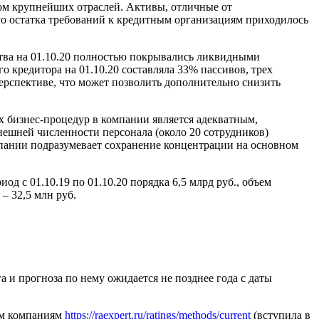
ром крупнейших отраслей. Активы, отличные от
ого остатка требований к кредитным организациям приходилось
тва на 01.10.20 полностью покрывались ликвидными
 кредитора на 01.10.20 составляла 33% пассивов, трех
рспективе, что может позволить дополнительно снизить
х бизнес-процедур в компании является адекватным,
нешней численности персонала (около 20 сотрудников)
пании подразумевает сохранение концентрации на основном
 с 01.10.19 по 01.10.20 порядка 6,5 млрд руб., объем
 – 32,5 млн руб.
и прогноза по нему ожидается не позднее года с даты
ым компаниям
https://raexpert.ru/ratings/methods/current
(вступила в