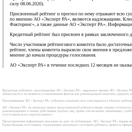
силу 08.06.2020).
Присвоенный рейтинг и прогноз по нему отражают всю су
по мнению АО «Эксперт РА», являются надлежащими. Клю
Факторинг», а также данные АО «Эксперт РА». Информация
Кредитный рейтинг был присвоен в рамках заключенного 
Число участников рейтингового комитета было достаточны
рейтинг, члены комитета выразили свои мнения и предложе
мнение до начала процедуры голосования.
АО «Эксперт РА» в течение последних 12 месяцев не ока
Кредитные рейтинги, присваиваемые АО «Эксперт РА», выражают мнение АО «Эксперт РА»
обязательств и не являются установлением фактов или рекомендацией покупать, держать 
Присваиваемые АО «Эксперт РА» рейтинги отражают всю относящуюся к объекту рейтинг
АО «Эксперт РА» не проводит аудита представленной рейтингуемыми лицами отчётности и 
рекомендациями и иными действиями третьих лиц, прямо или косвенно связанными с рей
отсутствием всего перечисленного.
Представленная информация актуальна на дату её публикации. АО «Эксперт РА» вправе в
Единственным источником, отражающим актуальное состояние рейтинга, является официа