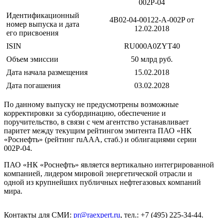
002Р-04
Идентификационный
4B02-04-00122-A-002P от
номер выпуска и дата
12.02.2018
его присвоения
ISIN
RU000A0ZYT40
Объем эмиссии
50 млрд руб.
Дата начала размещения
15.02.2018
Дата погашения
03.02.2028
По данному выпуску не предусмотрены возможные
корректировки за субординацию, обеспечение и
поручительство, в связи с чем агентство устанавливает
паритет между текущим рейтингом эмитента ПАО «НК
«Роснефть» (рейтинг ruAAA, стаб.) и облигациями серии
002Р-04.
ПАО «НК «Роснефть» является вертикально интегрированной
компанией, лидером мировой энергетической отрасли и
одной из крупнейших публичных нефтегазовых компаний
мира.
Контакты для СМИ:
pr@raexpert.ru
, тел.: +7 (495) 225-34-44.