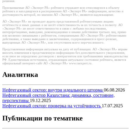
решения.
Присваиваемые АО «Эксперт РА» рейтинги отражают всю относящуюся к объекту
рейтинга и находящуюся в распоряжении АО «Эксперт РА» информацию, качество и
достоверность которой, по мнению АО «Эксперт РА», являются надлежащими.
АО «Эксперт РА» не проводит аудита представленной рейтингуемыми лицами
отчётности и иных данных и не несёт ответственность за их точность и полноту. АО
«Эксперт РА» не несет ответственности в связи с любыми последствиями,
интерпретациями, выводами, рекомендациями и иными действиями третьих лиц, прямо
или косвенно связанными с рейтингом, совершенными АО «Эксперт РА» рейтинговыми
действиями, а также выводами и заключениями, содержащимися в пресс-релизах,
выпущенных АО «Эксперт РА», или отсутствием всего перечисленного.
Представленная информация актуальна на дату её публикации. АО «Эксперт РА» вправе
вносить изменения в представленную информацию без дополнительного уведомления,
если иное не определено договором с контрагентом или требованиями законодательства
РФ. Единственным источником, отражающим актуальное состояние рейтинга, является
официальный интернет-сайт АО «Эксперт РА» www.raexpert.ru.
Аналитика
Нефтегазовый сектор: внутри идеального шторма
06.08.2026
Нефтегазовый сектор Казахстана: динамика, состояние,
перспективы
19.12.2025
Нефтегазовый сектор: проверка на устойчивость
17.07.2025
Публикации по тематике