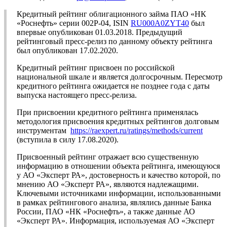
Кредитный рейтинг облигационного займа ПАО «НК
«Роснефть» серии 002Р-04, ISIN
RU000A0ZYT40
был
впервые опубликован 01.03.2018. Предыдущий
рейтинговый пресс-релиз по данному объекту рейтинга
был опубликован 17.02.2020.
Кредитный рейтинг присвоен по российской
национальной шкале и является долгосрочным. Пересмотр
кредитного рейтинга ожидается не позднее года с даты
выпуска настоящего пресс-релиза.
При присвоении кредитного рейтинга применялась
методология присвоения кредитных рейтингов долговым
инструментам
https://raexpert.ru/ratings/methods/current
(вступила в силу 17.08.2020).
Присвоенный рейтинг отражает всю существенную
информацию в отношении объекта рейтинга, имеющуюся
у АО «Эксперт РА», достоверность и качество которой, по
мнению АО «Эксперт РА», являются надлежащими.
Ключевыми источниками информации, использованными
в рамках рейтингового анализа, являлись данные Банка
России, ПАО «НК «Роснефть», а также данные АО
«Эксперт РА». Информация, используемая АО «Эксперт