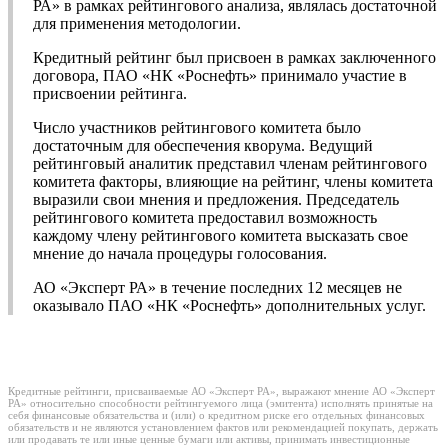
РА» в рамках рейтингового анализа, являлась достаточной
для применения методологии.
Кредитный рейтинг был присвоен в рамках заключенного
договора, ПАО «НК «Роснефть» принимало участие в
присвоении рейтинга.
Число участников рейтингового комитета было
достаточным для обеспечения кворума. Ведущий
рейтинговый аналитик представил членам рейтингового
комитета факторы, влияющие на рейтинг, члены комитета
выразили свои мнения и предложения. Председатель
рейтингового комитета предоставил возможность
каждому члену рейтингового комитета высказать свое
мнение до начала процедуры голосования.
АО «Эксперт РА» в течение последних 12 месяцев не
оказывало ПАО «НК «Роснефть» дополнительных услуг.
Кредитные рейтинги, присваиваемые АО «Эксперт РА», выражают мнение АО «Эксперт
РА» относительно способности рейтингуемого лица (эмитента) исполнять принятые на
себя финансовые обязательства и (или) о кредитном риске его отдельных финансовых
обязательств и не являются установлением фактов или рекомендацией покупать, держать
или продавать те или иные ценные бумаги или активы, принимать инвестиционные