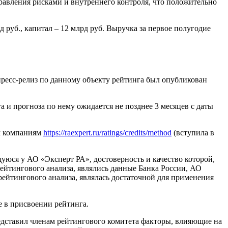
равления рисками и внутреннего контроля, что положительно
уб., капитал – 12 млрд руб. Выручка за первое полугодие
есс-релиз по данному объекту рейтинга был опубликован
и прогноза по нему ожидается не позднее 3 месяцев с даты
м компаниям
https://raexpert.ru/ratings/credits/method
(вступила в
ся у АО «Эксперт РА», достоверность и качество которой,
тингового анализа, являлись данные Банка России, АО
ейтингового анализа, являлась достаточной для применения
 в присвоении рейтинга.
едставил членам рейтингового комитета факторы, влияющие на