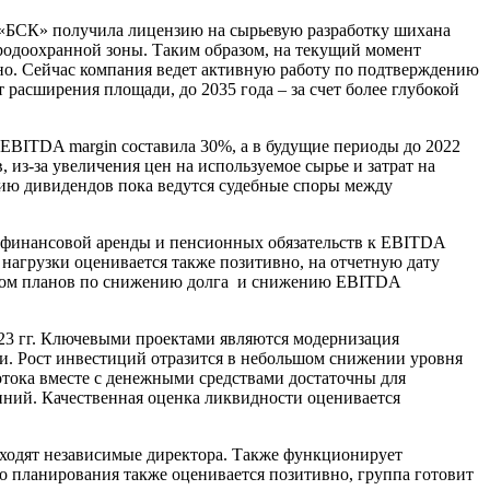
О «БСК» получила лицензию на сырьевую разработку шихана
иродоохранной зоны. Таким образом, на текущий момент
ьно. Сейчас компания ведет активную работу по подтверждению
расширения площади, до 2035 года – за счет более глубокой
 EBITDA margin составила 30%, а в будущие периоды до 2022
, из-за увеличения цен на используемое сырье и затрат на
нию дивидендов пока ведутся судебные споры между
ом финансовой аренды и пенсионных обязательств к EBITDA
й нагрузки оценивается также позитивно, на отчетную дату
четом планов по снижению долга и снижению EBITDA
23 гг. Ключевыми проектами являются модернизация
сти. Рост инвестиций отразится в небольшом снижении уровня
тока вместе с денежными средствами достаточны для
ний. Качественная оценка ликвидности оценивается
входят независимые директора. Также функционирует
о планирования также оценивается позитивно, группа готовит