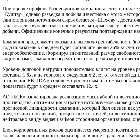
При оценке профиля бизнес-рисков компании агентство также 
«Куштау», однако разведка и добыча известняка с этого мест
единственным источником сырья остается «Шах-тау», достаточ
запасов действующего месторождения, которые смогут обеспечи
добычи. Официальные конечные результаты подтверждения нали
Компания продолжает показывать высокую рентабельность бизне
года показатель в среднем будет составлять около 26% за счет
энергообеспечение. Формируя значительный размер свободног
акционерами, компания сосредоточится на реализации инвест
Уровень долговой нагрузки положительно влияет на уровень р
составил 1,6х, а на горизонте следующих 2 лет от отчетной дат
отношение EBITDA к годовым процентным платежам составило 
показатель будет в среднем составлять 12,4х.
АО «БСК» запланировала реализацию масштабной инвестиционн
производства, оптимизация затрат на используемое сырье (рас
прогнозной ликвидности компании, который был оценен как у
предстоящих погашений, процентных платежей, инвестиционны
нейтрально ввиду выдачи займов сторонним организациям, оце
Блок корпоративных рисков оценивается умеренно позитивно. 
коллегиальный исполнительный орган в лице Правления. Комп