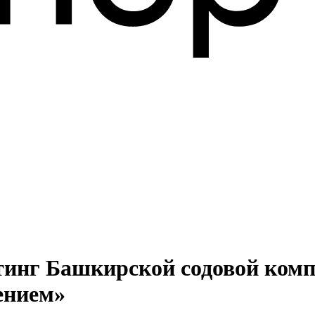
тинг Башкирской содовой комп
ением»