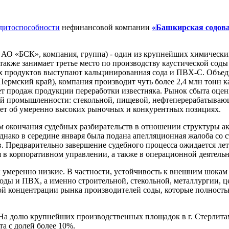
едитоспособности
нефинансовой компании
«Башкирская содов
АО «БСК», компания, группа) - один из крупнейших химических
также занимает третье место по производству каустической со
ких продуктов выступают кальцинированная сода и ПВХ-С. Объеди
Пермский край), компания производит чуть более 2,4 млн тонн
т продаж продукции переработки известняка. Рынок сбыта оцен
ой промышленности: стекольной, пищевой, нефтеперерабатывающ
ует об умеренно высоких рыночных и конкурентных позициях.
ем окончания судебных разбирательств в отношении структуры а
Однако в середине января была подана апелляционная жалоба с
. Предварительно завершение судебного процесса ожидается лет
 в корпоративном управлении, а также в операционной деятель
к умеренно низкие. В частности, устойчивость к внешним шокам
соды и ПВХ, а именно строительной, стекольной, металлургии, 
ной концентрации рынка производителей соды, которые полность
 На долю крупнейших производственных площадок в г. Стерлит
та с долей более 10%.