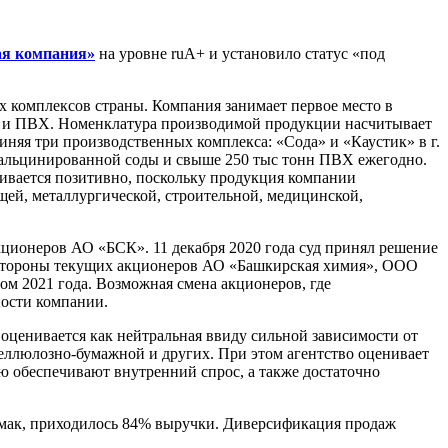
ая компания»
на уровне ruА+ и установило статус «под
 комплексов страны. Компания занимает первое место в
ды и ПВХ. Номенклатура производимой продукции насчитывает
няя три производственных комплекса: «Сода» и «Каустик» в г.
 кальцинированной соды и свыше 250 тыс тонн ПВХ ежегодно.
ивается позитивно, поскольку продукция компании
ей, металлургической, строительной, медицинской,
кционеров АО «БСК». 11 декабря 2020 года суд принял решение
о стороны текущих акционеров АО «Башкирская химия», ООО
ом 2021 года. Возможная смена акционеров, где
ности компании.
 оценивается как нейтральная ввиду сильной зависимости от
целлюлозно-бумажной и других. При этом агентство оценивает
ю обеспечивают внутренний спрос, а также достаточно
амак, приходилось 84% выручки. Диверсификация продаж