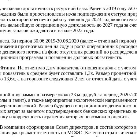
учитывало достаточность ресурсной базы. Ранее в 2019 году А
орождения были приостановлены из-за подтверждения статуса пр
ность которой обеспечит работу заводов до 2023 год включител
ть дальнейшую операционную деятельность до 2027 года за счет 
чия запасов ожидаются в начале 2022 года.
са. За период 30.06.2019-30.06.2020 (далее – отчетный период)
 снижения прогнозных цен на соду и роста операционных расходов
о денежного потока на фоне отсутствия решений по распределе
иционной программы и погашении долговых обязательств.
ейтинга. На отчетную дату показатель отношения долга с учет
ы показатель в среднем будет составлять 1,3х. Размер процентно
13,6х, а на горизонте следующих 2 лет от отчетной даты с у
ой программы в размере около 23 млрд руб. за период 2020-20
солы и галит), а также мероприятия экологической направленно
меренно высокий. Размер будущего операционного денежного по
х затрат за вычетом подтвержденных банковских кредитных ли
нку и корректность отражения которых невозможно оценить.
В компании сформирован Совет директоров, в состав которого 
ания раскрывает отчетность по МСФО. Качество стратегическог