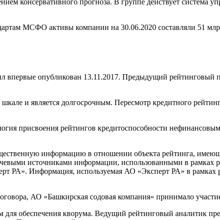
нием консервативного прогноза. В группе действует система уп
там МСФО активы компании на 30.06.2020 составляли 51 млрд р
л впервые опубликован 13.11.2017. Предыдущий рейтинговый пр
кале и является долгосрочным. Пересмотр кредитного рейтинга 
ология присвоения рейтингов кредитоспособности нефинансовы
щественную информацию в отношении объекта рейтинга, имеющую
евыми источниками информации, использованными в рамках рей
ерт РА». Информация, используемая АО «Эксперт РА» в рамках р
оговора, АО «Башкирская содовая компания» принимало участие
м для обеспечения кворума. Ведущий рейтинговый аналитик пр