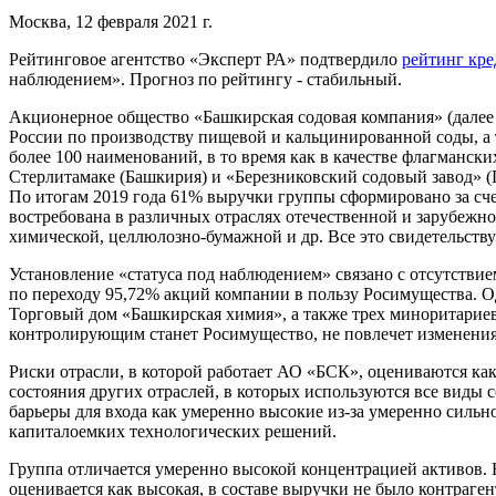
Москва, 12 февраля 2021 г.
Рейтинговое агентство «Эксперт РА» подтвердило
рейтинг кр
наблюдением». Прогноз по рейтингу - стабильный.
Акционерное общество «Башкирская содовая компания» (далее 
России по производству пищевой и кальцинированной соды, а 
более 100 наименований, в то время как в качестве флагманс
Стерлитамаке (Башкирия) и «Березниковский содовый завод» (
По итогам 2019 года 61% выручки группы сформировано за сче
востребована в различных отраслях отечественной и зарубежн
химической, целлюлозно-бумажной и др. Все это свидетельств
Установление «статуса под наблюдением» связано с отсутстви
по переходу 95,72% акций компании в пользу Росимущества. 
Торговый дом «Башкирская химия», а также трех миноритариев
контролирующим станет Росимущество, не повлечет изменения
Риски отрасли, в которой работает АО «БСК», оцениваются ка
состояния других отраслей, в которых используются все виды 
барьеры для входа как умеренно высокие из-за умеренно силь
капиталоемких технологических решений.
Группа отличается умеренно высокой концентрацией активов.
оценивается как высокая, в составе выручки не было контраген