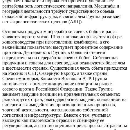
улучшает показатели порожнего пробега и увеличивает
рентабельность логистического направления. Масштабы и
география деятельности требуют существенного объема
складской инфраструктуры, в связи с чем Группа развивает
сеть агрологистических центров (АЛЦ).
Основным продуктом переработки соевых бобов и рапса
являются шрот и масло. Шрот широко используется в сфере
животноводства при изготовлении комбикорма, а его
важнейшим показателем выступает процентное содержание
протеина. Деятельность Группы в большей степени
сосредоточена на переработке соевых бобов. Собственная
продукция и товары для перепродажи реализуются более чем
в шестидесяти странах. Существенная часть сбыта приходится
на Россию и СНГ, Северную Европу, а также страны
Средиземноморья, Ближнего Востока и АТР. Группа
исторически занимает лидирующие позиции на рынке
соевого шрота в Российской Федерации. Также Группа
занимает ведущие позиции на привлекательных сегментах
рынка других стран, благодаря бизнес-модели, основанной на
синергии взаимодействия производственных процессов,
торговой деятельности, использованию собственной
логистики и инфраструктуры. Вместе с тем, учитывая
высокую капиталоемкость отрасли и специфику ее
регулирования, агентство оценивает риск-профиль отрасли на