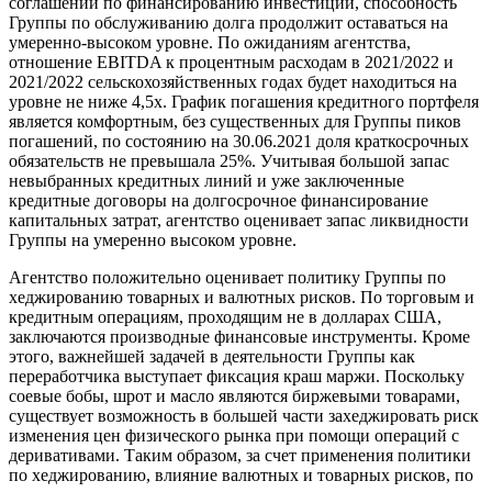
соглашений по финансированию инвестиций, способность
Группы по обслуживанию долга продолжит оставаться на
умеренно-высоком уровне. По ожиданиям агентства,
отношение EBITDA к процентным расходам в 2021/2022 и
2021/2022 сельскохозяйственных годах будет находиться на
уровне не ниже 4,5х. График погашения кредитного портфеля
является комфортным, без существенных для Группы пиков
погашений, по состоянию на 30.06.2021 доля краткосрочных
обязательств не превышала 25%. Учитывая большой запас
невыбранных кредитных линий и уже заключенные
кредитные договоры на долгосрочное финансирование
капитальных затрат, агентство оценивает запас ликвидности
Группы на умеренно высоком уровне.
Агентство положительно оценивает политику Группы по
хеджированию товарных и валютных рисков. По торговым и
кредитным операциям, проходящим не в долларах США,
заключаются производные финансовые инструменты. Кроме
этого, важнейшей задачей в деятельности Группы как
переработчика выступает фиксация краш маржи. Поскольку
соевые бобы, шрот и масло являются биржевыми товарами,
существует возможность в большей части захеджировать риск
изменения цен физического рынка при помощи операций с
деривативами. Таким образом, за счет применения политики
по хеджированию, влияние валютных и товарных рисков, по