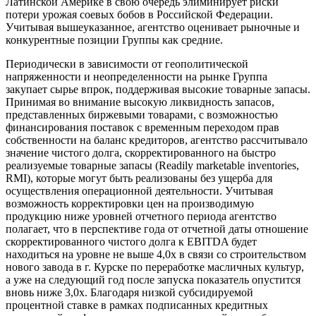
Латинской Америке в свою очередь элиминирует риски
потери урожая соевых бобов в Российской Федерации.
Учитывая вышеуказанное, агентство оценивает рыночные и
конкурентные позиции Группы как средние.
Периодически в зависимости от геополитической
напряженности и неопределенности на рынке Группа
закупает сырье впрок, поддерживая высокие товарные запасы.
Принимая во внимание высокую ликвидность запасов,
представленных биржевыми товарами, с возможностью
финансирования поставок с временным переходом прав
собственности на баланс кредиторов, агентство рассчитывало
значение чистого долга, скорректированного на быстро
реализуемые товарные запасы (Readily marketable inventories,
RMI), которые могут быть реализованы без ущерба для
осуществления операционной деятельности. Учитывая
возможность корректировки цен на производимую
продукцию ниже уровней отчетного периода агентство
полагает, что в перспективе года от отчетной даты отношение
скорректированного чистого долга к EBITDA будет
находиться на уровне не выше 4,0х в связи со строительством
нового завода в г. Курске по переработке масличных культур,
а уже на следующий год после запуска показатель опустится
вновь ниже 3,0х. Благодаря низкой субсидируемой
процентной ставке в рамках подписанных кредитных