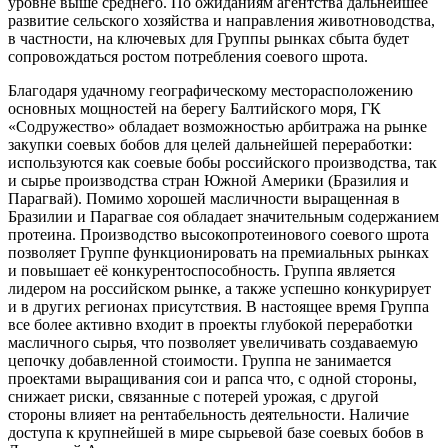
уровне выше среднего. По ожиданиям агентства дальнейшее
развитие сельского хозяйства и направления животноводства,
в частности, на ключевых для Группы рынках сбыта будет
сопровождаться ростом потребления соевого шрота.
Благодаря удачному географическому месторасположению
основных мощностей на берегу Балтийского моря, ГК
«Содружество» обладает возможностью арбитража на рынке
закупки соевых бобов для целей дальнейшей переработки:
используются как соевые бобы российского производства, так
и сырье производства стран Южной Америки (Бразилия и
Парагвай). Помимо хорошей масличности выращенная в
Бразилии и Парагвае соя обладает значительным содержанием
протеина. Производство высокопротеинового соевого шрота
позволяет Группе функционировать на премиальных рынках
и повышает её конкурентоспособность. Группа является
лидером на российском рынке, а также успешно конкурирует
и в других регионах присутствия. В настоящее время Группа
все более активно входит в проекты глубокой переработки
масличного сырья, что позволяет увеличивать создаваемую
цепочку добавленной стоимости. Группа не занимается
проектами выращивания сои и рапса что, с одной стороны,
снижает риски, связанные с потерей урожая, с другой
стороны влияет на рентабельность деятельности. Наличие
доступа к крупнейшей в мире сырьевой базе соевых бобов в