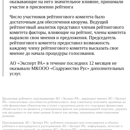
оказывающие на него значительное влияние, принимали
участие в присвоении рейтинга
Число участников рейтингового комитета было
достаточным для обеспечения кворума. Ведущий
рейтинговый аналитик представил членам рейтингового
комитета факторы, влияющие на рейтинг, члены комитета
выразили свои мнения и предложения. Председатель
рейтингового комитета предоставил возможность
каждому члену рейтингового комитета высказать свое
мнение до начала процедуры голосования.
АО «Эксперт РА» в течение последних 12 месяцев не
оказывало МКООО «Содружество Рус» дополнительных
услуг.
Кредитные рейтинги, присваиваемые АО «Эксперт РА», выражают мнение АО «Эксперт
РА» относительно способности рейтингуемого лица (эмитента) исполнять принятые на
себя финансовые обязательства и (или) о кредитном риске его отдельных финансовых
обязательств и не являются установлением фактов или рекомендацией покупать, держать
или продавать те или иные ценные бумаги или активы, принимать инвестиционные
решения.
Присваиваемые АО «Эксперт РА» рейтинги отражают всю относящуюся к объекту
рейтинга и находящуюся в распоряжении АО «Эксперт РА» информацию, качество и
достоверность которой, по мнению АО «Эксперт РА», являются надлежащими.