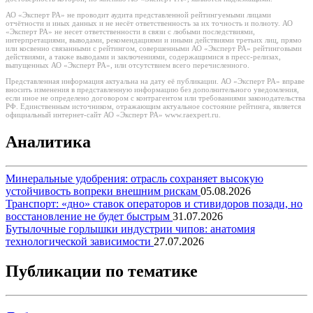
АО «Эксперт РА» не проводит аудита представленной рейтингуемыми лицами
отчётности и иных данных и не несёт ответственность за их точность и полноту. АО
«Эксперт РА» не несет ответственности в связи с любыми последствиями,
интерпретациями, выводами, рекомендациями и иными действиями третьих лиц, прямо
или косвенно связанными с рейтингом, совершенными АО «Эксперт РА» рейтинговыми
действиями, а также выводами и заключениями, содержащимися в пресс-релизах,
выпущенных АО «Эксперт РА», или отсутствием всего перечисленного.
Представленная информация актуальна на дату её публикации. АО «Эксперт РА» вправе
вносить изменения в представленную информацию без дополнительного уведомления,
если иное не определено договором с контрагентом или требованиями законодательства
РФ. Единственным источником, отражающим актуальное состояние рейтинга, является
официальный интернет-сайт АО «Эксперт РА» www.raexpert.ru.
Аналитика
Минеральные удобрения: отрасль сохраняет высокую
устойчивость вопреки внешним рискам
05.08.2026
Транспорт: «дно» ставок операторов и стивидоров позади, но
восстановление не будет быстрым
31.07.2026
Бутылочные горлышки индустрии чипов: анатомия
технологической зависимости
27.07.2026
Публикации по тематике