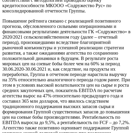
соответствии с методологией проводило оценку
кредитоспособности МКООО «Содружество Рус» по
консолидированной отчетности Группы.
Повышение рейтинга связано с реализацией позитивного
прогноза, обусловленного сильными операционными и
финансовыми результатами деятельности ГК «Содружество» в
2020/2021 сельскохозяйственном году (далее – отчетный
период), произошедшими вследствие благоприятной
рыночной конъюнктуры и успешной реализации стратегии
развития, а также ожиданиями агентства по сохранению
положительной динамики в будущем. В результате роста
мировых цен на соевые бобы более чем на 60% за период
30.06.2020-30.06.2021 и, как следствие, на продукты их
переработки, Группа в отчетном периоде нарастила выручку
на 35% относительно аналогичного периода годом ранее. При
этом в условиях высокой волатильности цен на сырье и роста
средних закупочных цен, показатель EBITDA по расчетам
агентства вырос на 47% относительно предыдущего года и
составил 365 млн долларов, что явилось следствием
традиционного поддержания высоких запасов сырья и
формирования Группой существенных запасов до повышения
цен на соевые бобы производителями. Рентабельность по
EBITDA выросла до 9,5%, а рентабельность по FCF – до 7,2%.
Агентство также позитивно оценивает поддержание Группой