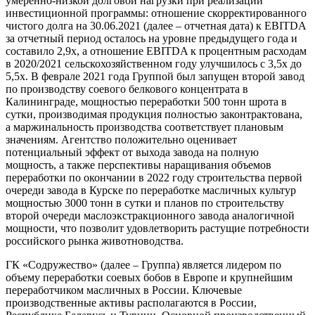
умеренно-низкой долговой нагрузки при реализации
инвестиционной программы: отношение скорректированного
чистого долга на 30.06.2021 (далее – отчетная дата) к EBITDA
за отчетный период осталось на уровне предыдущего года и
составило 2,9х, а отношение EBITDA к процентным расходам
в 2020/2021 сельскохозяйственном году улучшилось с 3,5х до
5,5х. В феврале 2021 года Группой был запущен второй завод
по производству соевого белкового концентрата в
Калининграде, мощностью переработки 500 тонн шрота в
сутки, производимая продукция полностью законтрактована,
а маржинальность производства соответствует плановым
значениям. Агентство положительно оценивает
потенциальный эффект от выхода завода на полную
мощность, а также перспективы наращивания объемов
переработки по окончании в 2022 году строительства первой
очереди завода в Курске по переработке масличных культур
мощностью 3000 тонн в сутки и планов по строительству
второй очереди маслоэкстракционного завода аналогичной
мощности, что позволит удовлетворить растущие потребности
российского рынка животноводства.
ГК «Содружество» (далее – Группа) является лидером по
объему переработки соевых бобов в Европе и крупнейшим
переработчиком масличных в России. Ключевые
производственные активы располагаются в России,