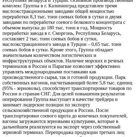
Республике Беларусь и Турции. Основной производственный
комплекс Группы в г. Калининград представлен тремя
маслоэкстракционными заводами общей мощностью
переработки 8,3 тыс. тонн соевых бобов в сутки и двумя
заводами по переработке соевого белкового концентрата с
объемом выпуска до 180 тыс. тонн в год. Мощность
переработки завода в г. Сморгонь, Республика Беларусь,
составляет 2 тыс. тонн соевых бобов в сутки,
маслоэкстракционного завода в Турции – 0,65 тыс. тонн
соевых бобов в сутки. Кроме этого, Группа обладает
значительным количеством логистических и
инфраструктурных объектов. Наличие морских и речных
терминалов в России и Парагвае позволяет эффективно
управлять международными поставками как
производственного сырья, так и готовой продукции. Парк
собственных вагонов, насчитывающий более 5,8 тыс. единиц
(95% - зерновозы), способствует транспортировке товаров по
России и странам СНГ. Для целей повышения результатов
оперирования Группа выступает в качестве трейдера и
занимает лидерские позиции по экспорту
сельскохозяйственной продукции в России. После
транспортировки соевого шрота до конечных покупателей,
вагоны загружаются зерновыми культурами, которые в
дальнейшем реализуются на экспорт через собственный
зерновой терминал. Перепродажа продукции третьих лиц