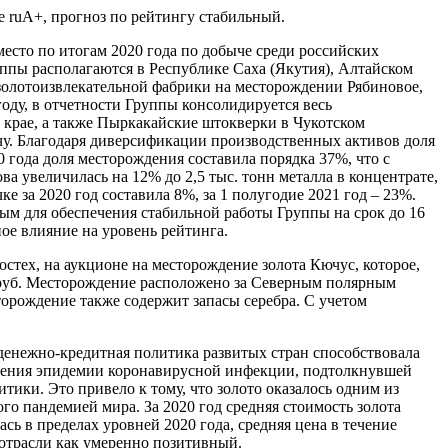
е ruА+, прогноз по рейтингу стабильный.
есто по итогам 2020 года по добыче среди российских
уппы располагаются в Республике Саха (Якутия), Алтайском
а золотоизвлекательной фабрики на месторождении Рябиновое,
году, в отчетности Группы консолидируется весь
крае, а также Пыркакайские штокверки в Чукотском
ычу. Благодаря диверсификации производственных активов доля
 года доля месторождения составила порядка 37%, что с
а увеличилась на 12% до 2,5 тыс. тонн металла в концентрате,
е за 2020 год составила 8%, за 1 полугодие 2021 год – 23%.
чным для обеспечения стабильной работы Группы на срок до 16
ое влияние на уровень рейтинга.
тех, на аукционе на месторождение золота Кючус, которое,
 руб. Месторождение расположено за Северным полярным
сторождение также содержит запасы серебра. С учетом
енежно-кредитная политика развитых стран способствовала
стрения эпидемии коронавирусной инфекции, подтолкнувшей
ки. Это привело к тому, что золото оказалось одним из
о пандемией мира. За 2020 год средняя стоимость золота
ась в пределах уровней 2020 года, средняя цена в течение
 отрасли как умеренно позитивный.