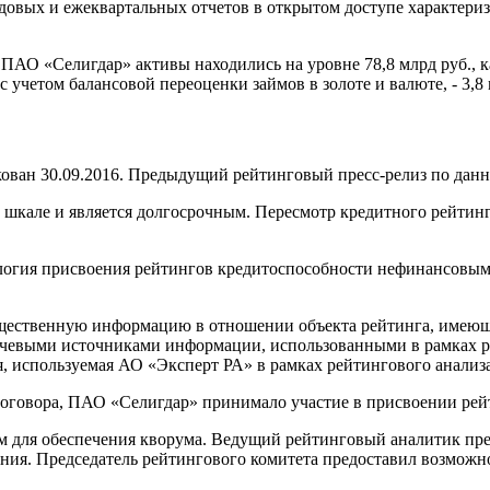
одовых и ежеквартальных отчетов в открытом доступе характер
АО «Селигдар» активы находились на уровне 78,8 млрд руб., ка
 с учетом балансовой переоценки займов в золоте и валюте, - 3,8
ан 30.09.2016. Предыдущий рейтинговый пресс-релиз по данно
кале и является долгосрочным. Пересмотр кредитного рейтинга 
ология присвоения рейтингов кредитоспособности нефинансовы
щественную информацию в отношении объекта рейтинга, имеющую
евыми источниками информации, использованными в рамках ре
 используемая АО «Эксперт РА» в рамках рейтингового анализа
оговора, ПАО «Селигдар» принимало участие в присвоении рей
м для обеспечения кворума. Ведущий рейтинговый аналитик пр
ния. Председатель рейтингового комитета предоставил возможно