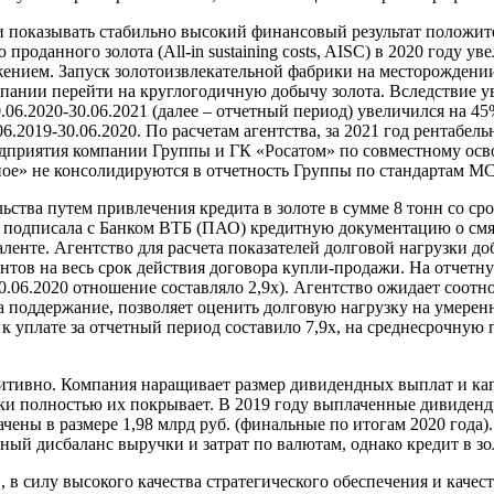
и показывать стабильно высокий финансовый результат положит
оданного золота (All-in sustaining costs, AISC) в 2020 году уве
ением. Запуск золотоизвлекательной фабрики на месторождении
пании перейти на круглогодичную добычу золота. Вследствие у
6.2020-30.06.2021 (далее – отчетный период) увеличился на 45% 
6.2019-30.06.2020. По расчетам агентства, за 2021 год рентабе
едприятия компании Группы и ГК «Росатом» по совместному осв
нное» не консолидируются в отчетность Группы по стандартам 
ства путем привлечения кредита в золоте в сумме 8 тонн со срок
а подписала с Банком ВТБ (ПАО) кредитную документацию о смягч
аленте. Агентство для расчета показателей долговой нагрузки до
тов на весь срок действия договора купли-продажи. На отчетну
06.2020 отношение составляло 2,9х). Агентство ожидает соотнош
на поддержание, позволяет оценить долговую нагрузку на умере
 уплате за отчетный период составило 7,9х, на среднесрочную 
итивно. Компания наращивает размер дивидендных выплат и капи
и полностью их покрывает. В 2019 году выплаченные дивиденды 
чены в размере 1,98 млрд руб. (финальные по итогам 2020 года)
ый дисбаланс выручки и затрат по валютам, однако кредит в з
в силу высокого качества стратегического обеспечения и качес