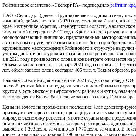
Рейтинговое агентство «Эксперт РА» подтвердило
рейтинг кр
ПАО «Селигдар» (далее – Группа) является одним из ведущих 
компаний, добыча золота в 2020 году составила 7 тонн, что 
крае, Республике Бурятия, Оренбургской области, Хабаровском
запущенной в середине 2017 года. Кроме этого, в результате 
оловодобывающий дивизион, представленный месторождениями
автономном округе, лицензия на которое была приобретена в 2
крупнейшего месторождения Рябинового в структуре выручки сн
учетом достаточного уровня страхового покрытия оказало полож
а в 2021 году производство олова в концентрате ожидается на 
Объем запасов золота на 1 января 2021 года составил 111 т, ч
лет, объем запасов олова составил 405 тыс. т. Таким образом
Важным событием для компании в 2021 году стала победа ООО 
по сообщениям Минприроды, являлось крупнейшим из нераспре
кругом в Усть-Янском и Верхоянском районах Якутии, балансовы
месторождения Кючус балансовые запасы золота у Группы пре
Цены на золото на протяжении последних 4 лет демонстриру
притоку инвесторов в золото, провоцируя тем самым поступат
мировую экономику рецессии, многие страны мира продолжили 
немногих активов, стоимость которых реагировала однозначно
выросла с 1 393 долл. за унцию до 1 770 долл. за унцию. В теч
третьего квартала составила 1 790 долл./унцию. Таким образо