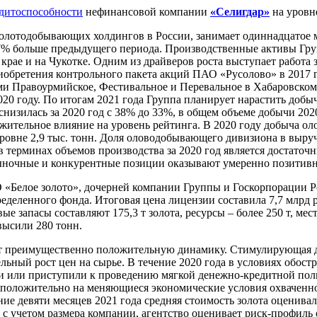
едитоспособности
нефинансовой компании
«Селигдар»
на уровн
золотодобывающих холдингов в России, занимает одиннадцатое м
на 7% больше предыдущего периода. Производственные активы Гр
 крае и на Чукотке. Одним из драйверов роста выступает работ
приобретения контрольного пакета акций ПАО «Русолово» в 2017 
 Правоурмийское, Фестивальное и Перевальное в Хабаровском 
020 году. По итогам 2021 года Группа планирует нарастить доб
изилась за 2020 год с 38% до 33%, в общем объеме добычи 2020
ительное влияние на уровень рейтинга. В 2020 году добыча олов
уровне 2,9 тыс. тонн. Доля оловодобывающего дивизиона в выручк
то в терминах объемов производства за 2020 год является достато
, рыночные и конкурентные позиции оказывают умеренно позитивн
«Белое золото», дочерней компании Группы и Госкорпорации Рос
деленного фонда. Итоговая цена лицензии составила 7,7 млрд
е запасы составляют 175,3 т золота, ресурсы – более 250 т, ме
высили 280 тонн.
ют преимущественно положительную динамику. Стимулирующая д
ельный рост цен на сырье. В течение 2020 года в условиях обо
или приступили к проведению мягкой денежно-кредитной полити
 положительно на меняющиеся экономические условия охваченног
ение девяти месяцев 2021 года средняя стоимость золота оценивал
м, с учетом размера компании, агентство оценивает риск-профиль