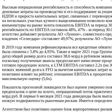
Высокая операционная рентабельность и способность компани
денежные затраты на производство и его поддержание за унцию пр
НДПИ и прироста капитальных затрат, связанных с перевооруж
на нескольких участках кучного выщелачивания позволило ком
конъюнктуры на рынке золота показатель EBITDA за период 30.0
рентабельность по EBITDA составила 48%, 47% - за период 30.0
агентство добавляет результаты АО «Лунное», совместного пр
владения «Селигдара» составляет 49,97%, результаты АО «Лу
В 2019 году компания рефинансировала все кредитные обязатель
была снижена с 5,8% до 4,95%. Также в марте 2021 года Групп
дата) общий размер долга составил 38,6 млрд в рублевом эквив
поскольку полученные авансы предполагают начисление процен
готовую продукцию золота, к LTM EBITDA составил 2,2х (на 30.
низких значений долга к FFO за вычетом капитальных затрат 
позитивно влияет на рейтинг, отношение EBITDA к процентам к
максимальную оценку (5,6х).
Показатель прогнозной ликвидности был оценен умеренно поз
предпосылок о цене на золото, операционный поток практическ
млрд руб. В первые 6 месяцев 2021 года дивиденды были выпла
низкую подверженность рыночным рискам. Имеется определенн
Агентством был позитивно оценен блок корпоративных рисков, 