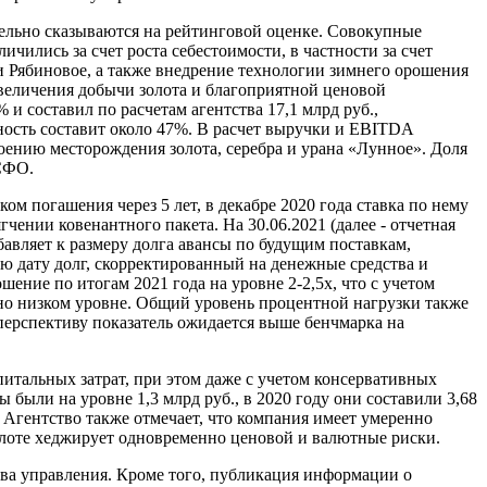
ельно сказываются на рейтинговой оценке. Совокупные
личились за счет роста себестоимости, в частности за счет
 Рябиновое, а также внедрение технологии зимнего орошения
величения добычи золота и благоприятной ценовой
и составил по расчетам агентства 17,1 млрд руб.,
льность составит около 47%. В расчет выручки и EBITDA
оению месторождения золота, серебра и урана «Лунное». Доля
МСФО.
ом погашения через 5 лет, в декабре 2020 года ставка по нему
ении ковенантного пакета. На 30.06.2021 (далее - отчетная
бавляет к размеру долга авансы по будущим поставкам,
ю дату долг, скорректированный на денежные средства и
ение по итогам 2021 года на уровне 2-2,5х, что с учетом
нно низком уровне. Общий уровень процентной нагрузки также
перспективу показатель ожидается выше бенчмарка на
тальных затрат, при этом даже с учетом консервативных
были на уровне 1,3 млрд руб., в 2020 году они составили 3,68
. Агентство также отмечает, что компания имеет умеренно
олоте хеджирует одновременно ценовой и валютные риски.
тва управления. Кроме того, публикация информации о