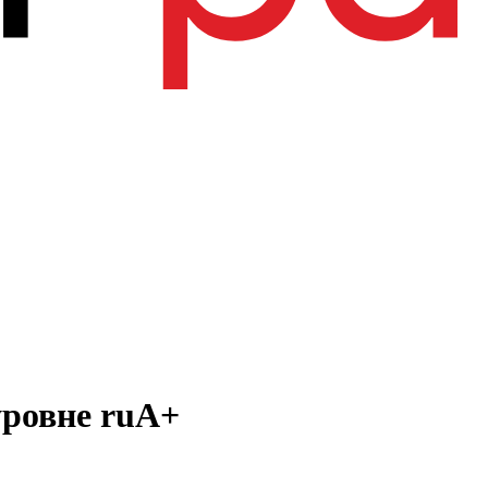
уровне ruА+