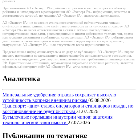
решения.
Присваиваемые АО «Эксперт РА» рейтинги отражают всю относящуюся к объекту
рейтинга и находящуюся в распоряжении АО «Эксперт РА» информацию, качество и
достоверность которой, по мнению АО «Эксперт РА», являются надлежащими.
АО «Эксперт РА» не проводит аудита представленной рейтингуемыми лицами
отчётности и иных данных и не несёт ответственность за их точность и полноту. АО
«Эксперт РА» не несет ответственности в связи с любыми последствиями,
интерпретациями, выводами, рекомендациями и иными действиями третьих лиц, прямо
или косвенно связанными с рейтингом, совершенными АО «Эксперт РА» рейтинговыми
действиями, а также выводами и заключениями, содержащимися в пресс-релизах,
выпущенных АО «Эксперт РА», или отсутствием всего перечисленного.
Представленная информация актуальна на дату её публикации. АО «Эксперт РА» вправе
вносить изменения в представленную информацию без дополнительного уведомления,
если иное не определено договором с контрагентом или требованиями законодательства
РФ. Единственным источником, отражающим актуальное состояние рейтинга, является
официальный интернет-сайт АО «Эксперт РА» www.raexpert.ru.
Аналитика
Минеральные удобрения: отрасль сохраняет высокую
устойчивость вопреки внешним рискам
05.08.2026
Транспорт: «дно» ставок операторов и стивидоров позади, но
восстановление не будет быстрым
31.07.2026
Бутылочные горлышки индустрии чипов: анатомия
технологической зависимости
27.07.2026
Публикации по тематике