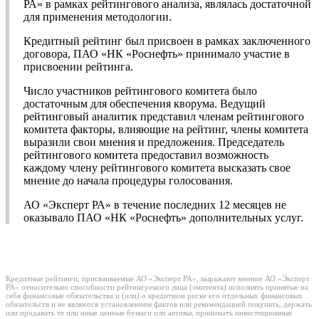
РА» в рамках рейтингового анализа, являлась достаточной
для применения методологии.
Кредитный рейтинг был присвоен в рамках заключенного
договора, ПАО «НК «Роснефть» принимало участие в
присвоении рейтинга.
Число участников рейтингового комитета было
достаточным для обеспечения кворума. Ведущий
рейтинговый аналитик представил членам рейтингового
комитета факторы, влияющие на рейтинг, члены комитета
выразили свои мнения и предложения. Председатель
рейтингового комитета предоставил возможность
каждому члену рейтингового комитета высказать свое
мнение до начала процедуры голосования.
АО «Эксперт РА» в течение последних 12 месяцев не
оказывало ПАО «НК «Роснефть» дополнительных услуг.
Кредитные рейтинги, присваиваемые АО «Эксперт РА», выражают мнение АО «Эксперт
РА» относительно способности рейтингуемого лица (эмитента) исполнять принятые на
себя финансовые обязательства и (или) о кредитном риске его отдельных финансовых
обязательств и не являются установлением фактов или рекомендацией покупать, держать
или продавать те или иные ценные бумаги или активы, принимать инвестиционные