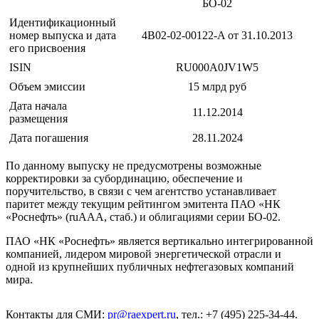
БО-02
Идентификационный
номер выпуска и дата
4B02-02-00122-A от 31.10.2013
его присвоения
ISIN
RU000A0JV1W5
Объем эмиссии
15 млрд руб
Дата начала
11.12.2014
размещения
Дата погашения
28.11.2024
По данному выпуску не предусмотрены возможные
корректировки за субординацию, обеспечение и
поручительство, в связи с чем агентство устанавливает
паритет между текущим рейтингом эмитента ПАО «НК
«Роснефть» (ruAAA, стаб.) и облигациями серии БО-02.
ПАО «НК «Роснефть» является вертикально интегрированной
компанией, лидером мировой энергетической отрасли и
одной из крупнейших публичных нефтегазовых компаний
мира.
Контакты для СМИ:
pr@raexpert.ru
, тел.: +7 (495) 225-34-44.