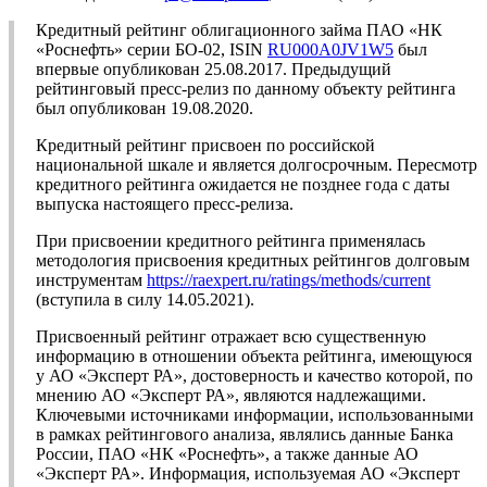
Кредитный рейтинг облигационного займа ПАО «НК
«Роснефть» серии БО-02, ISIN
RU000A0JV1W5
был
впервые опубликован 25.08.2017. Предыдущий
рейтинговый пресс-релиз по данному объекту рейтинга
был опубликован 19.08.2020.
Кредитный рейтинг присвоен по российской
национальной шкале и является долгосрочным. Пересмотр
кредитного рейтинга ожидается не позднее года с даты
выпуска настоящего пресс-релиза.
При присвоении кредитного рейтинга применялась
методология присвоения кредитных рейтингов долговым
инструментам
https://raexpert.ru/ratings/methods/current
(вступила в силу 14.05.2021).
Присвоенный рейтинг отражает всю существенную
информацию в отношении объекта рейтинга, имеющуюся
у АО «Эксперт РА», достоверность и качество которой, по
мнению АО «Эксперт РА», являются надлежащими.
Ключевыми источниками информации, использованными
в рамках рейтингового анализа, являлись данные Банка
России, ПАО «НК «Роснефть», а также данные АО
«Эксперт РА». Информация, используемая АО «Эксперт