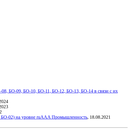
, БО-09, БО-10, БО-11, БО-12, БО-13, БО-14 в связи с их
2024
2023
2
и БО-02) на уровне ruAAA
Промышленность
,
18.08.2021