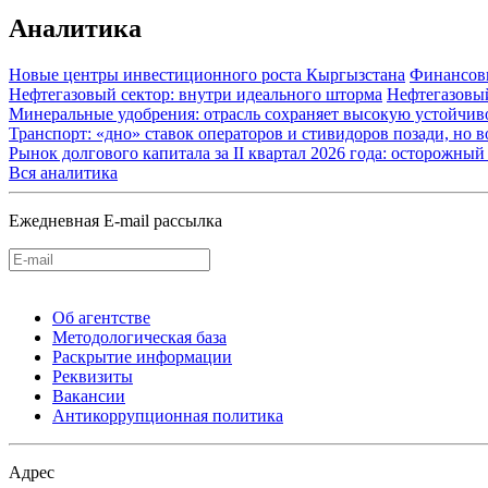
Аналитика
Новые центры инвестиционного роста Кыргызстана
Финансов
Нефтегазовый сектор: внутри идеального шторма
Нефтегазовы
Минеральные удобрения: отрасль сохраняет высокую устойчив
Транспорт: «дно» ставок операторов и стивидоров позади, но 
Рынок долгового капитала за II квартал 2026 года: осторожн
Вся аналитика
Ежедневная E-mail рассылка
Об агентстве
Методологическая база
Раскрытие информации
Реквизиты
Вакансии
Антикоррупционная политика
Адрес