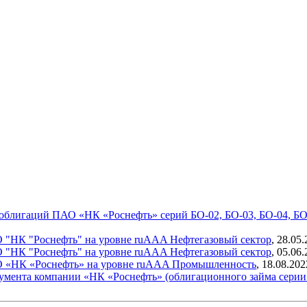
блигаций ПАО «НК «Роснефть» серий БО-02, БО-03, БО-04, БО-08
О "НК "Роснефть" на уровне ruAAA
Нефтегазовый сектор
,
28.05.
О "НК "Роснефть" на уровне ruAAA
Нефтегазовый сектор
,
05.06.
О «НК «Роснефть» на уровне ruAAA
Промышленность
,
18.08.202
румента компании «НК «Роснефть» (облигационного займа сери