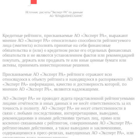
Источник: расчеты "Эксперт РА" по данным
АО "ВЛАДБИЗНЕСБАНК"
Кредитные рейтинги, присваиваемые АО «Эксперт РА», выражают
мнение АО «Эксперт РА» относительно способности рейтингуемого
лица (эмитента) исполнять принятые на себя финансовые
обязательства и (или) о кредитном риске его отдельных финансовых
обязательств и не являются установлением фактов или рекомендацией
покупать, держать или продавать те или иные ценные бумаги или
активы, принимать инвестиционные решения.
Присваиваемые АО «Эксперт РА» рейтинги отражают всю
относящуюся к объекту рейтинга и находящуюся в распоряжении АО
«Эксперт РА» информацию, качество и достоверность которой, по
мнению АО «Эксперт РА», являются надлежащими.
АО «Эксперт РА» не проводит аудита представленной рейтингуемыми
лицами отчётности и иных данных и не несёт ответственность за их
точность и полноту. АО «Эксперт РА» не несет ответственности в
связи с любыми последствиями, интерпретациями, выводами,
рекомендациями и иными действиями третьих лиц, прямо или
косвенно связанными с рейтингом, совершенными АО «Эксперт РА»
рейтинговыми действиями, а также выводами и заключениями,
содержащимися в пресс-релизах, выпущенных АО «Эксперт РА», или
отсутствием всего перечисленного.