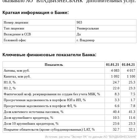
оказывало АО "ВЛАДБИЗНЕСБАНК" дополнительных услуг.
Краткая информация о Банке:
Номер лицензии
903
Тип лицензии
Универсальная
Вхождение в ССВ
Да
Головной офис
г. Владимир
Ключевые финансовые показатели Банка:
Показатель
01.01.21
01.04.21
Активы, млн руб.
4 083
4 017
Капитал, млн руб.
1 092
1 100
Н1.0, %
24.7
25.3
Н1.2, %
22.0
23.3
Фактический коэф. резервирования по ссудам без учета МБК, %
8.3
7.5
Просроченная задолженность в портфеле ЮЛ и ИП, %
3.3
1.7
Просроченная задолженность в портфеле ФЛ, %
6.6
7.8
Доля ключевого источника пассивов, %
40.4
41.3
Доля крупнейшего кредитора, %
10.5
11.6
Доля 10 крупнейших кредиторов, %
23.6
23.3
Покрытие обязательств (кроме субординированных) LAT, %
32.7
32.1
Источник: расчеты "Эксперт РА" по данным АО "ВЛАДБИЗНЕСБАНК"