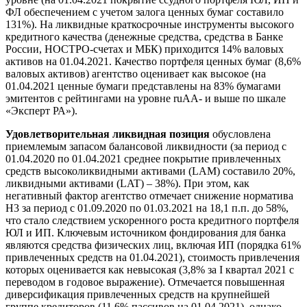
ФЛ обеспечением с учетом залога ценных бумаг составило
131%). На ликвидные краткосрочные инструменты высокого
кредитного качества (денежные средства, средства в Банке
России, НОСТРО-счетах и МБК) приходится 14% валовых
активов на 01.04.2021. Качество портфеля ценных бумаг (8,6%
валовых активов) агентство оценивает как высокое (на
01.04.2021 ценные бумаги представлены на 83% бумагами
эмитентов с рейтингами на уровне ruAA- и выше по шкале
«Эксперт РА»).
Удовлетворительная ликвидная позиция
обусловлена
приемлемым запасом балансовой ликвидности (за период с
01.04.2020 по 01.04.2021 среднее покрытие привлеченных
средств высоколиквидными активами (LAM) составило 20%,
ликвидными активами (LAT) – 38%). При этом, как
негативный фактор агентство отмечает снижение норматива
Н3 за период с 01.09.2020 по 01.03.2021 на 18,1 п.п. до 58%,
что стало следствием ускоренного роста кредитного портфеля
ЮЛ и ИП. Ключевым источником фондирования для банка
являются средства физических лиц, включая ИП (порядка 61%
привлеченных средств на 01.04.2021), стоимость привлечения
которых оценивается как невысокая (3,8% за I квартал 2021 с
переводом в годовое выражение). Отмечается повышенная
диверсификация привлеченных средств на крупнейшей
группе кредиторов (11,6% пассивов на 01.04.2021), однако