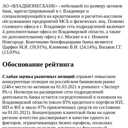
АО «ВЛАДБИЗНЕСБАНК» - небольшой по размеру активов
банк, зарегистрированный в г. Владимире и
специализирующийся на кредитовании и расчетно-кассовом
обслуживании предприятий МСБ и физических лиц. Помимо
головного офиса в г. Владимире сеть подразделений включает
4 дополнительные офиса во Владимирской области, а также
по дополнительному офису в г. Москве и в г. Нижнем
Новгороде. Конечными бенефициарами банка являются
Царфин М.Я. (59,91%), Клименко В.И. (24,14%), Васьков Г.Г.
(13,93%).
Обоснование рейтинга
Слабая оценка рыночных позиций
отражает невысокие
конкурентные позиции на российском банковском рынке
(248-е место по активам на 01.03.2021 в рэнкинге «Эксперт
РА»). Несмотря на расширение сети подразделений
деятельность банка остается сосредоточенной в основном на
Владимирской области (около 85% кредитного портфеля ЮЛ,
ИП и ФЛ и около 97% привлеченных средств по состоянию
на 01.01.2021). Концентрацию клиентской базы на одном
регионе агентство рассматривает в качестве одного из
факторов, ограничивающих бизнес-профиль, поскольку
указанное может оказывать давление на финансовый