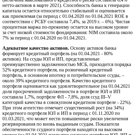
нетто-активов в марте 2021). Способность банка к генерации
капитала остается относительно стабильной и оценивается
как приемлемая (за период с 01.04.2020 по 01.04.2021 ROE в
соответствии с РСБУ составила 7,4%, за 2019 г. – 6%). Чистая
процентная маржа по-прежнему остается на высоком уровне
за счет низкой стоимости фондирования: NIM составила около
7% за период с 01.04.2020 по 01.04.2021.
Адекватное качество активов.
Основу активов банка
формирует кредитный портфель (на 01.04.2021 - 80%
активов). На ссуды ЮЛ и ИП, представленные
преимущественно задолженностью МСБ, приходится порядка
52% кредитного портфеля, на розничный кредитный
портфель, в основном ипотеку и потребительские ссуды, –
около 39% кредитного портфеля. Качество кредитного
портфеля оценивается как удовлетворительное (на 01.04.2021
доля просроченной задолженности в портфеле ЮЛ и ИП
составила 1,7%, портфеле ФЛ - 7,8%, доля ссуд III–V
категорий качества в совокупном кредитном портфеле - 22%).
При этом агентство отмечает существенный рост (на 34%)
кредитного портфеля ЮЛ и ИП в период с 01.11.2020 по
01.03.2021, что может нести повышенные риски увеличения
резервирования по вновь выданным ссудам. Показатели
обеспеченности ссудного портфеля находятся на высоком
уровне (на 01.04.2021 покрытие ссудного портфеля ЮЛ, ИП и