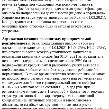
результат банка при ухудшении конъюнктуры рынка в
регионе. Для банка характерна адекватная диверсификация
бизнеса по направлениям деятельности (индекс Херфиндаля-
Хиршмана по структуре активов составил 0,23 на 01.03.2021).
Концентрация активов банка на связанных с его
бенефициарами сторонах оценивается агентством как
умеренная.
Адекватная позиция по капиталу при приемлемой
рентабельности.
Банк поддерживает высокий уровень
достаточности капитала (на 01.04.2021 Н1.0=25%, Н1.2=23%),
что обуславливает высокую устойчивость капитала к
реализации кредитных рисков (на 01.04.2021 запас капитала
позволяет выдерживать обесценение около 25% базы
подверженных кредитному и рыночному риску активов и
внебалансовых обязательств без нарушения требований к
нормативам). В то же время агентство отмечает низкий запас
по абсолютному размеру капитала банка над регулятивным
минимумом для банков с универсальной лицензией (на
01.04.2021 капитал банка составил 1,1 млрд руб. при
регулятивном минимуме в 1 млрд руб.). Кроме того, текущая
структура активов банка характеризуется повышенной
концентрацией активных операций и внебалансовых
обязательств на объектах крупного кредитного риска
(величина максимального кредитного риска составила 6,4%