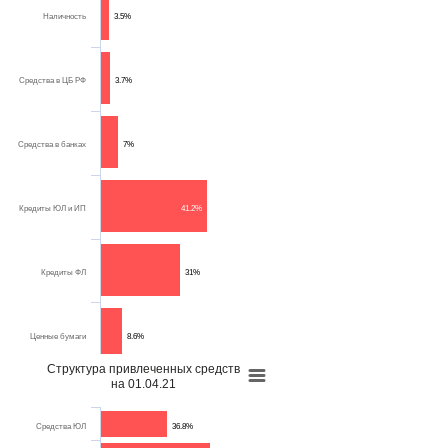
Наличность
3.5%
Средства в ЦБ РФ
3.7%
Средства в банках
7%
Кредиты ЮЛ и ИП
41.2%
Кредиты ФЛ
31%
Ценные бумаги
8.6%
Структура привлеченных средств
на 01.04.21
Имущество
4.1%
Средства ЮЛ
36.8%