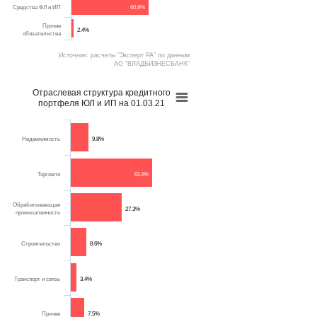
Средства ФЛ и ИП
60.8%
Прочие активы
0.9%
Прочие
2.4%
обязательства
Источник: расчеты "Эксперт РА" по данным
Источник: расчеты "Эксперт РА" по данным
АО "ВЛАДБИЗНЕСБАНК"
АО "ВЛАДБИЗНЕСБАНК"
Отраслевая структура кредитного
портфеля ЮЛ и ИП на 01.03.21
Недвижимость
9.8%
Торговля
43.4%
Обрабатывающая
27.3%
промышленность
Строительство
8.6%
Транспорт и связь
3.4%
Прочее
7.5%