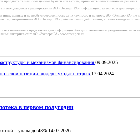
или продавать те или иные ценные бумаги или активы, принимать инвестиционные решения.
а и находящуюся в распоряжении АО «Эксперт РА» информацию, качество и достоверност
иных данных и не несёт ответственность за их точность и полноту. АО «Эксперт РА» не н
тингом, совершенными АО «Эксперт РА» рейтинговыми действиями, а также выводами и за
носить изменения в представленную информацию без дополнительного уведомления, если ин
льный интернет-сайт АО «Эксперт РА» www.raexpert.ru.
раструктуры и механизмов финансирования
09.09.2025
ают свои позиции, лидеры уходят в отрыв
17.04.2024
ипотека в первом полугодии
готной – упала до 48%
14.07.2026