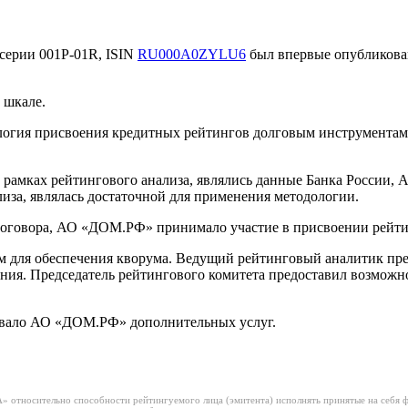
ерии 001Р-01R, ISIN
RU000A0ZYLU6
был впервые опубликован
 шкале.
логия присвоения кредитных рейтингов долговым инструмента
амках рейтингового анализа, являлись данные Банка России,
иза, являлась достаточной для применения методологии.
договора, АО «ДОМ.РФ» принимало участие в присвоении рейти
м для обеспечения кворума. Ведущий рейтинговый аналитик пр
ния. Председатель рейтингового комитета предоставил возможно
зывало АО «ДОМ.РФ» дополнительных услуг.
 относительно способности рейтингуемого лица (эмитента) исполнять принятые на себя фи