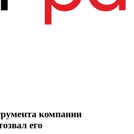
трумента компании
озвал его