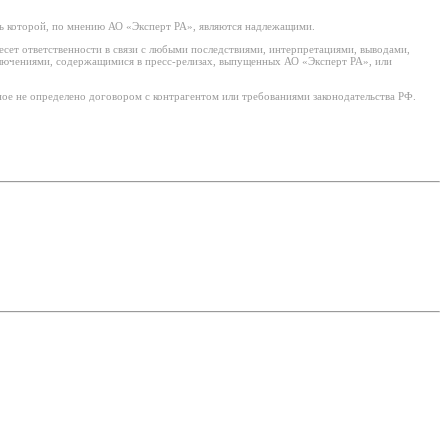
ь которой, по мнению АО «Эксперт РА», являются надлежащими.
есет ответственности в связи с любыми последствиями, интерпретациями, выводами,
ключениями, содержащимися в пресс-релизах, выпущенных АО «Эксперт РА», или
ое не определено договором с контрагентом или требованиями законодательства РФ.