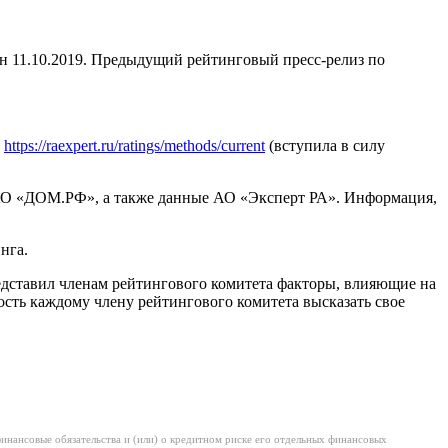
 11.10.2019. Предыдущий рейтинговый пресс-релиз по
м
https://raexpert.ru/ratings/methods/current
(вступила в силу
 АО «ДОМ.РФ», а также данные АО «Эксперт РА». Информация,
нга.
едставил членам рейтингового комитета факторы, влияющие на
сть каждому члену рейтингового комитета высказать свое
нансовые обязательства и (или) о кредитном риске его отдельных финансовых