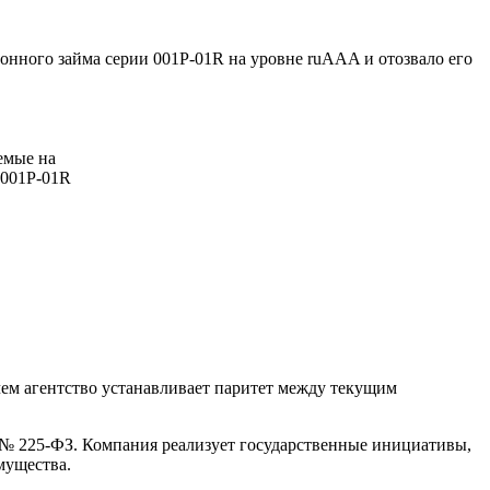
ионного займа серии 001Р-01R на уровне ruAAA и отозвало его
емые на
 001Р-01R
чем агентство устанавливает паритет между текущим
 № 225-ФЗ. Компания реализует государственные инициативы,
мущества.