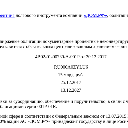
рейтинг
долгового инструмента компании
«ДОМ.РФ»
, облигац
Биржевые облигации документарные процентные неконвертиру
едъявителя c обязательным централизованным хранением серии
4B02-01-00739-A-001P от 20.12.2017
RU000A0ZYLU6
15 млрд. руб.
25.12.2017
13.12.2027
и за субординацию, обеспечение и поручительство, в связи с 
блигациями серии 001Р-01R.
й сфере в соответствии с Федеральным законом от 13.07.2015
100% акций АО «ДОМ.РФ» принадлежит государству в лице Роси