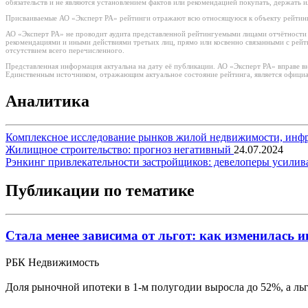
обязательств и не являются установлением фактов или рекомендацией покупать, держать 
Присваиваемые АО «Эксперт РА» рейтинги отражают всю относящуюся к объекту рейтинг
АО «Эксперт РА» не проводит аудита представленной рейтингуемыми лицами отчётности и 
рекомендациями и иными действиями третьих лиц, прямо или косвенно связанными с рей
отсутствием всего перечисленного.
Представленная информация актуальна на дату её публикации. АО «Эксперт РА» вправе в
Единственным источником, отражающим актуальное состояние рейтинга, является официа
Аналитика
Комплексное исследование рынков жилой недвижимости, инф
Жилищное строительство: прогноз негативный
24.07.2024
Рэнкинг привлекательности застройщиков: девелоперы усилив
Публикации по тематике
Стала менее зависима от льгот: как изменилась 
РБК Недвижимость
Доля рыночной ипотеки в 1-м полугодии выросла до 52%, а ль