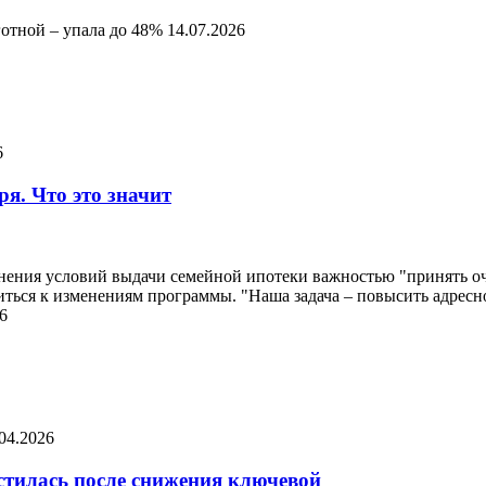
готной – упала до 48%
14.07.2026
6
ря. Что это значит
ения условий выдачи семейной ипотеки важностью "принять оче
виться к изменениям программы. "Наша задача – повысить адрес
6
04.2026
устилась после снижения ключевой