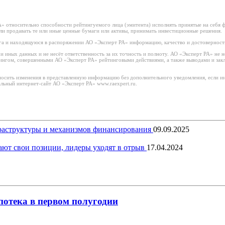
 относительно способности рейтингуемого лица (эмитента) исполнять принятые на себя фи
или продавать те или иные ценные бумаги или активы, принимать инвестиционные решения.
а и находящуюся в распоряжении АО «Эксперт РА» информацию, качество и достоверност
иных данных и не несёт ответственность за их точность и полноту. АО «Эксперт РА» не н
тингом, совершенными АО «Эксперт РА» рейтинговыми действиями, а также выводами и за
носить изменения в представленную информацию без дополнительного уведомления, если ин
льный интернет-сайт АО «Эксперт РА» www.raexpert.ru.
раструктуры и механизмов финансирования
09.09.2025
ают свои позиции, лидеры уходят в отрыв
17.04.2024
ипотека в первом полугодии