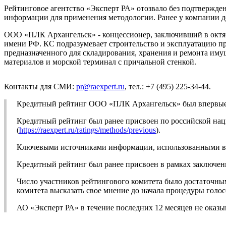
Рейтинговое агентство «Эксперт РА» отозвало без подтвержде
информации для применения методологии. Ранее у компании д
ООО «ПЛК Архангельск» - концессионер, заключивший в октяб
имени РФ. КС подразумевает строительство и эксплуатацию пр
предназначенного для складирования, хранения и ремонта иму
материалов и морской терминал с причальной стенкой.
Контакты для СМИ:
pr@raexpert.ru
, тел.: +7 (495) 225-34-44.
Кредитный рейтинг ООО «ПЛК Архангельск» был впервые о
Кредитный рейтинг был ранее присвоен по российской на
(
https://raexpert.ru/ratings/methods/previous
).
Ключевыми источниками информации, использованными в р
Кредитный рейтинг был ранее присвоен в рамках заключен
Число участников рейтингового комитета было достаточны
комитета высказать свое мнение до начала процедуры голос
АО «Эксперт РА» в течение последних 12 месяцев не ока