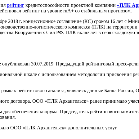
ния
рейтинг
кредитоспособности проектной компании
«ПЛК Арх
ействовал рейтинг на уровне ruА+ со стабильным прогнозом.
ре 2018 г. концессионное соглашение (КС) сроком 16 лет с Ми
оизводственно-логистического комплекса (ПЛК) на территории А
щества Вооруженных Сил РФ. ПЛК включает в себя складскую зо
публикован 30.07.2019. Предыдущий рейтинговый пресс-релиз 
циональной шкале с использованием методологии присвоения р
амках рейтингового анализа, являлись данные Банка России, 
ного договора, ООО «ПЛК Архангельск» ранее принимало участ
м для обеспечения кворума. Председатель рейтингового комитет
ования.
зывало ООО «ПЛК Архангельск» дополнительных услуг.