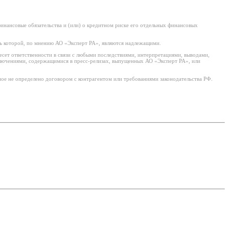
нансовые обязательства и (или) о кредитном риске его отдельных финансовых
ь которой, по мнению АО «Эксперт РА», являются надлежащими.
есет ответственности в связи с любыми последствиями, интерпретациями, выводами,
ключениями, содержащимися в пресс-релизах, выпущенных АО «Эксперт РА», или
ое не определено договором с контрагентом или требованиями законодательства РФ.