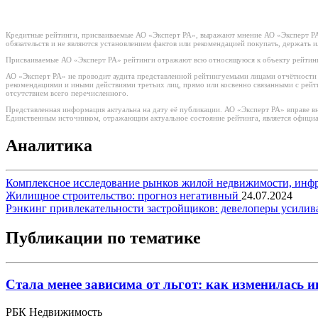
Кредитные рейтинги, присваиваемые АО «Эксперт РА», выражают мнение АО «Эксперт РА»
обязательств и не являются установлением фактов или рекомендацией покупать, держать 
Присваиваемые АО «Эксперт РА» рейтинги отражают всю относящуюся к объекту рейтинг
АО «Эксперт РА» не проводит аудита представленной рейтингуемыми лицами отчётности и 
рекомендациями и иными действиями третьих лиц, прямо или косвенно связанными с рей
отсутствием всего перечисленного.
Представленная информация актуальна на дату её публикации. АО «Эксперт РА» вправе в
Единственным источником, отражающим актуальное состояние рейтинга, является официа
Аналитика
Комплексное исследование рынков жилой недвижимости, инф
Жилищное строительство: прогноз негативный
24.07.2024
Рэнкинг привлекательности застройщиков: девелоперы усилив
Публикации по тематике
Стала менее зависима от льгот: как изменилась 
РБК Недвижимость