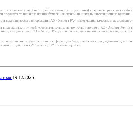
 относительно способности рейтингуемого лица (эмитента) исполнять принятые на себя фи
или продавать те или иные ценные бумаги или активы, принимать инвестиционные решения.
а и находящуюся в распоряжении АО «Эксперт РА» информацию, качество и достоверност
иных данных и не несёт ответственность за их точность и полноту. АО «Эксперт РА» не н
тингом, совершенными АО «Эксперт РА» рейтинговыми действиями, а также выводами и за
носить изменения в представленную информацию без дополнительного уведомления, если ин
льный интернет-сайт АО «Эксперт РА» www.raexpert.ru.
ективы
19.12.2025