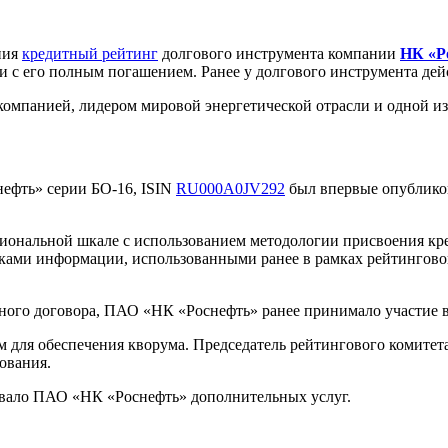
ния
кредитный рейтинг
долгового инструмента компании
НК «Р
зи с его полным погашением. Ранее у долгового инструмента де
компанией, лидером мировой энергетической отрасли и одной и
ефть» серии БО-16, ISIN
RU000A0JV292
был впервые опубликов
циональной шкале с использованием методологии присвоения к
ками информации, использованными ранее в рамках рейтинговог
ного договора, ПАО «НК «Роснефть» ранее принимало участие в
м для обеспечения кворума. Председатель рейтингового комитет
сования.
ывало ПАО «НК «Роснефть» дополнительных услуг.