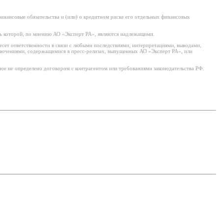
нансовые обязательства и (или) о кредитном риске его отдельных финансовых
ь которой, по мнению АО «Эксперт РА», являются надлежащими.
есет ответственности в связи с любыми последствиями, интерпретациями, выводами,
ключениями, содержащимися в пресс-релизах, выпущенных АО «Эксперт РА», или
ое не определено договором с контрагентом или требованиями законодательства РФ.