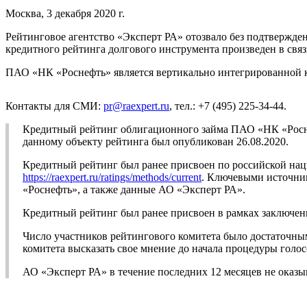
Москва, 3 декабря 2020 г.
Рейтинговое агентство «Эксперт РА» отозвало без подтвержде
кредитного рейтинга долгового инструмента произведен в свя
ПАО «НК «Роснефть» является вертикально интегрированной 
Контакты для СМИ:
pr@raexpert.ru
, тел.: +7 (495) 225-34-44.
Кредитный рейтинг облигационного займа ПАО «НК «Росн
данному объекту рейтинга был опубликован 26.08.2020.
Кредитный рейтинг был ранее присвоен по российской на
https://raexpert.ru/ratings/methods/current
. Ключевыми источни
«Роснефть», а также данные АО «Эксперт РА».
Кредитный рейтинг был ранее присвоен в рамках заключен
Число участников рейтингового комитета было достаточны
комитета высказать свое мнение до начала процедуры голо
АО «Эксперт РА» в течение последних 12 месяцев не оказ