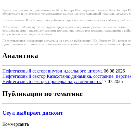
Кредитные рейтинги, присваиваемые АО «Эксперт РА», выражают мнение АО «Эксперт РА»
обязательств и не являются установлением фактов или рекомендацией покупать, держать 
Присваиваемые АО «Эксперт РА» рейтинги отражают всю относящуюся к объекту рейтинг
АО «Эксперт РА» не проводит аудита представленной рейтингуемыми лицами отчётности и 
рекомендациями и иными действиями третьих лиц, прямо или косвенно связанными с рей
отсутствием всего перечисленного.
Представленная информация актуальна на дату её публикации. АО «Эксперт РА» вправе в
Единственным источником, отражающим актуальное состояние рейтинга, является официа
Аналитика
Нефтегазовый сектор: внутри идеального шторма
06.08.2026
Нефтегазовый сектор Казахстана: динамика, состояние, персп
Нефтегазовый сектор: проверка на устойчивость
17.07.2025
Публикации по тематике
Сеул выбирает дисконт
Коммерсантъ