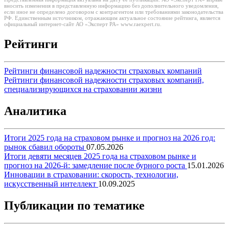
вносить изменения в представленную информацию без дополнительного уведомления,
если иное не определено договором с контрагентом или требованиями законодательства
РФ. Единственным источником, отражающим актуальное состояние рейтинга, является
официальный интернет-сайт АО «Эксперт РА» www.raexpert.ru.
Рейтинги
Рейтинги финансовой надежности страховых компаний
Рейтинги финансовой надежности страховых компаний,
специализирующихся на страховании жизни
Аналитика
Итоги 2025 года на страховом рынке и прогноз на 2026 год:
рынок сбавил обороты
07.05.2026
Итоги девяти месяцев 2025 года на страховом рынке и
прогноз на 2026-й: замедление после бурного роста
15.01.2026
Инновации в страховании: скорость, технологии,
искусственный интеллект
10.09.2025
Публикации по тематике