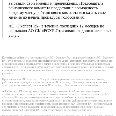
выразили свои мнения и предложения. Председатель
рейтингового комитета предоставил возможность
каждому члену рейтингового комитета высказать свое
мнение до начала процедуры голосования.
АО «Эксперт РА» в течение последних 12 месяцев не
оказывало АО СК «РСХБ-Страхование» дополнительных
услуг.
Кредитные рейтинги, присваиваемые АО «Эксперт РА», выражают мнение АО «Эксперт
РА» относительно способности рейтингуемого лица (эмитента) исполнять принятые на
себя финансовые обязательства и (или) о кредитном риске его отдельных финансовых
обязательств и не являются установлением фактов или рекомендацией покупать, держать
или продавать те или иные ценные бумаги или активы, принимать инвестиционные
решения.
Присваиваемые АО «Эксперт РА» рейтинги отражают всю относящуюся к объекту
рейтинга и находящуюся в распоряжении АО «Эксперт РА» информацию, качество и
достоверность которой, по мнению АО «Эксперт РА», являются надлежащими.
АО «Эксперт РА» не проводит аудита представленной рейтингуемыми лицами
отчётности и иных данных и не несёт ответственность за их точность и полноту. АО
«Эксперт РА» не несет ответственности в связи с любыми последствиями,
интерпретациями, выводами, рекомендациями и иными действиями третьих лиц, прямо
или косвенно связанными с рейтингом, совершенными АО «Эксперт РА» рейтинговыми
действиями, а также выводами и заключениями, содержащимися в пресс-релизах,
выпущенных АО «Эксперт РА», или отсутствием всего перечисленного.
Представленная информация актуальна на дату её публикации. АО «Эксперт РА» вправе