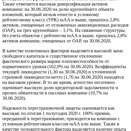
Также отмечается высокая диверсификация активов
компании: на 30.06.2020 на долю крупнейшего объекта
вложений, который нельзя отнести к условному
рейтинговому классу (УРК) ruAA и выше, пришлось 2,8%
активов, очищенных от отложенных аквизиционных расходов
(ОАР), на трех крупнейших – 3,1%. На связанные структуры,
без учета объектов с рейтингом ruAA и выше, пришлось 2,8%
активов компании, очищенных от ОАР, на 30.06.2020.
В качестве позитивных факторов выделяется высокий запас
свободного капитала и существенное отклонение
фактического размера маржи платежеспособности от
нормативного уровня (162,9% на 30.06.2020). Коэффициенты
текущей ликвидности (1,30 на 30.06.2020) и уточненной
страховой ликвидности-нетто (1,76 на 30.06.2020) находятся
на высоком уровне. В то же время, агентство негативно
оценивает высокую долю кредиторской задолженности и
прочих обязательств в пассивах компании (19,7% на
30.06.2020).
Надежность перестраховочной защиты оценивается как
высокая: по итогам 1 полугодия 2020 г. 100% премии,
переданной в перестрахование, приходится на компании с
условным рейтинговым классом ruAA или выше. Также в
качестве положительного фактора выделяется наличие опыта