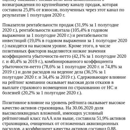
вознаграждения по крупнейшему каналу продаж, которая
составила 25,8% от взносов, полученных через этот канал по
результатам 1 полугодия 2020 г.
Показатели рентабельности продаж (31,9% за 1 полугодие
2020 г.), рентабельности капитала (105,4% в годовом
выражении за 1 полугодие 2020 г.) и рентабельности
инвестиций (19,0% в годовом выражении за 1 полугодие 2020
г.) находятся на высоком уровне. Кроме этого, в числе
позитивных факторов выделяются низкие значения
коэффициента убыточности-нетто (42,1% за 1 полугодие 2020
г. и 40,4% за 2019 г.), комбинированного коэффициента
убыточности-нетто (78,6% за 1 полугодие 2020 г. и 74,8% за
2019 г.) и доли расходов на ведение дела (36,5% за 1
полугодие 2020 г. и 34,4% за 2019 г.). Сдерживающее влияние
на рейтинг компании оказывает высокая доля отказов в
выплате страхового возмещения по страхованию от НС и
болезней (20,2% за 1 полугодие 2020 г.).
Позитивное влияние на уровень рейтинга оказывает высокое
качество активов страховщика. На 30.06.2020 доля
высоколиквидных вложений, имеющих условный
рейтинговый класс ruAA или выше, составила 51,9% активов
страховщика, очищенных от отложенных аквизиционных
расходов, а коэффициент качества активов составил 0,88.