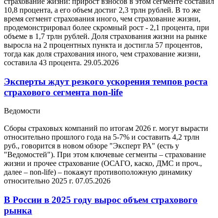
страхование жизни: прирост взносов в этом сегменте составил
10,8 процента, а его объем достиг 2,3 трлн рублей. В то же
время сегмент страхования иного, чем страхование жизни,
продемонстрировал более скромный рост - 2,1 процента, при
объеме в 1,7 трлн рублей. Доля страхования жизни на рынке
выросла на 2 процентных пункта и достигла 57 процентов,
тогда как доля страхования иного, чем страхование жизни,
составила 43 процента.
29.05.2026
Эксперты ждут резкого ускорения темпов роста
страхового сегмента non-life
Ведомости
Сборы страховых компаний по итогам 2026 г. могут вырасти
относительно прошлого года на 5-7% и составить 4,2 трлн
руб., говорится в новом обзоре "Эксперт РА" (есть у
"Ведомостей"). При этом ключевые сегменты – страхование
жизни и прочее страхование (ОСАГО, каско, ДМС и проч.,
далее – non-life) – покажут противоположную динамику
относительно 2025 г.
07.05.2026
В России в 2025 году вырос объем страхового
рынка