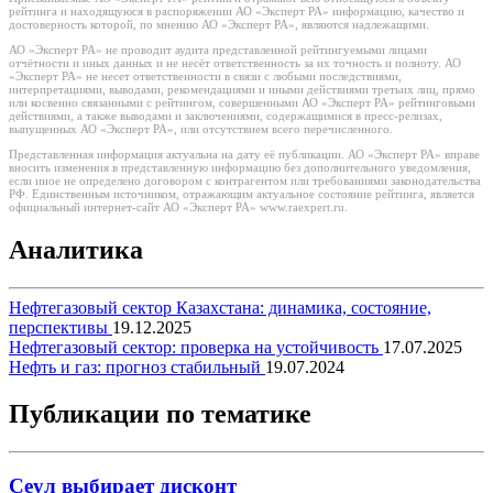
рейтинга и находящуюся в распоряжении АО «Эксперт РА» информацию, качество и
достоверность которой, по мнению АО «Эксперт РА», являются надлежащими.
АО «Эксперт РА» не проводит аудита представленной рейтингуемыми лицами
отчётности и иных данных и не несёт ответственность за их точность и полноту. АО
«Эксперт РА» не несет ответственности в связи с любыми последствиями,
интерпретациями, выводами, рекомендациями и иными действиями третьих лиц, прямо
или косвенно связанными с рейтингом, совершенными АО «Эксперт РА» рейтинговыми
действиями, а также выводами и заключениями, содержащимися в пресс-релизах,
выпущенных АО «Эксперт РА», или отсутствием всего перечисленного.
Представленная информация актуальна на дату её публикации. АО «Эксперт РА» вправе
вносить изменения в представленную информацию без дополнительного уведомления,
если иное не определено договором с контрагентом или требованиями законодательства
РФ. Единственным источником, отражающим актуальное состояние рейтинга, является
официальный интернет-сайт АО «Эксперт РА» www.raexpert.ru.
Аналитика
Нефтегазовый сектор Казахстана: динамика, состояние,
перспективы
19.12.2025
Нефтегазовый сектор: проверка на устойчивость
17.07.2025
Нефть и газ: прогноз стабильный
19.07.2024
Публикации по тематике
Сеул выбирает дисконт