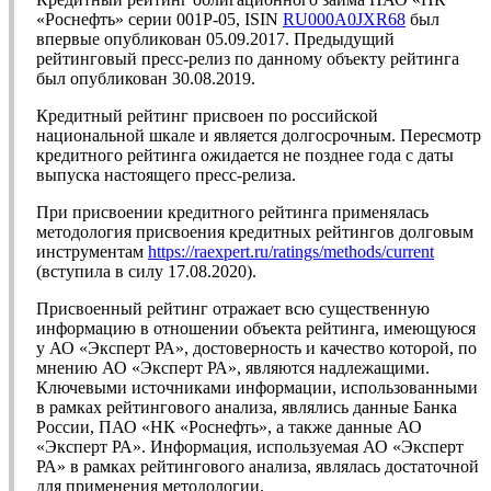
«Роснефть» серии 001Р-05, ISIN
RU000A0JXR68
был
впервые опубликован 05.09.2017. Предыдущий
рейтинговый пресс-релиз по данному объекту рейтинга
был опубликован 30.08.2019.
Кредитный рейтинг присвоен по российской
национальной шкале и является долгосрочным. Пересмотр
кредитного рейтинга ожидается не позднее года с даты
выпуска настоящего пресс-релиза.
При присвоении кредитного рейтинга применялась
методология присвоения кредитных рейтингов долговым
инструментам
https://raexpert.ru/ratings/methods/current
(вступила в силу 17.08.2020).
Присвоенный рейтинг отражает всю существенную
информацию в отношении объекта рейтинга, имеющуюся
у АО «Эксперт РА», достоверность и качество которой, по
мнению АО «Эксперт РА», являются надлежащими.
Ключевыми источниками информации, использованными
в рамках рейтингового анализа, являлись данные Банка
России, ПАО «НК «Роснефть», а также данные АО
«Эксперт РА». Информация, используемая АО «Эксперт
РА» в рамках рейтингового анализа, являлась достаточной
для применения методологии.