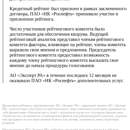
Кредитный рейтинг был присвоен в рамках заключенного
договора, ПАО «НК «Роснефть» принимало участие в
присвоении рейтинга.
Число участников рейтингового комитета было
достаточным для обеспечения кворума. Ведущий
рейтинговый аналитик представил членам рейтингового
комитета факторы, влияющие на рейтинг, члены комитета
выразили свои мнения и предложения. Председатель
рейтингового комитета предоставил возможность
каждому члену рейтингового комитета высказать свое
мнение до начала процедуры голосования.
АО «Эксперт РА» в течение последних 12 месяцев не
оказывало ПАО «НК «Роснефть» дополнительных услуг.
Кредитные рейтинги, присваиваемые АО «Эксперт РА», выражают мнение АО «Эксперт
РА» относительно способности рейтингуемого лица (эмитента) исполнять принятые на
себя финансовые обязательства и (или) о кредитном риске его отдельных финансовых
обязательств и не являются установлением фактов или рекомендацией покупать, держать
или продавать те или иные ценные бумаги или активы, принимать инвестиционные
решения.
Присваиваемые АО «Эксперт РА» рейтинги отражают всю относящуюся к объекту