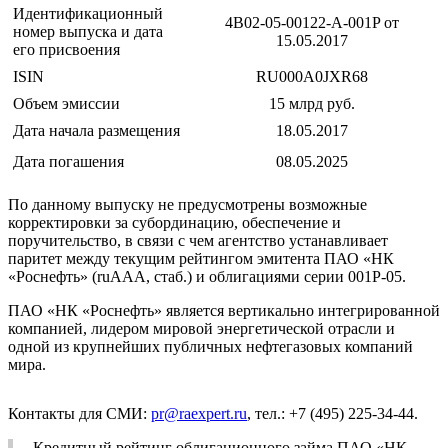
Идентификационный
4B02-05-00122-A-001P от
номер выпуска и дата
15.05.2017
его присвоения
ISIN
RU000A0JXR68
Объем эмиссии
15 млрд руб.
Дата начала размещения
18.05.2017
Дата погашения
08.05.2025
По данному выпуску не предусмотрены возможные
корректировки за субординацию, обеспечение и
поручительство, в связи с чем агентство устанавливает
паритет между текущим рейтингом эмитента ПАО «НК
«Роснефть» (ruAAA, стаб.) и облигациями серии 001Р-05.
ПАО «НК «Роснефть» является вертикально интегрированной
компанией, лидером мировой энергетической отрасли и
одной из крупнейших публичных нефтегазовых компаний
мира.
Контакты для СМИ:
pr@raexpert.ru
, тел.: +7 (495) 225-34-44.
Кредитный рейтинг облигационного займа ПАО «НК