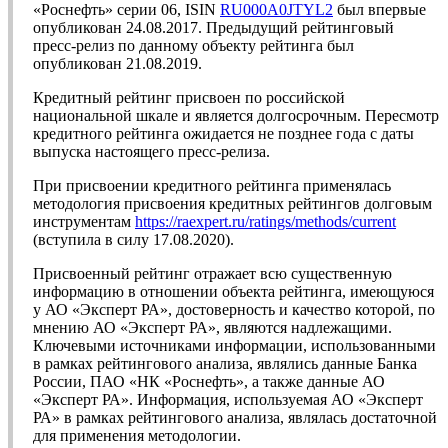
«Роснефть» серии 06, ISIN
RU000A0JTYL2
был впервые
опубликован 24.08.2017. Предыдущий рейтинговый
пресс-релиз по данному объекту рейтинга был
опубликован 21.08.2019.
Кредитный рейтинг присвоен по российской
национальной шкале и является долгосрочным. Пересмотр
кредитного рейтинга ожидается не позднее года с даты
выпуска настоящего пресс-релиза.
При присвоении кредитного рейтинга применялась
методология присвоения кредитных рейтингов долговым
инструментам
https://raexpert.ru/ratings/methods/current
(вступила в силу 17.08.2020).
Присвоенный рейтинг отражает всю существенную
информацию в отношении объекта рейтинга, имеющуюся
у АО «Эксперт РА», достоверность и качество которой, по
мнению АО «Эксперт РА», являются надлежащими.
Ключевыми источниками информации, использованными
в рамках рейтингового анализа, являлись данные Банка
России, ПАО «НК «Роснефть», а также данные АО
«Эксперт РА». Информация, используемая АО «Эксперт
РА» в рамках рейтингового анализа, являлась достаточной
для применения методологии.