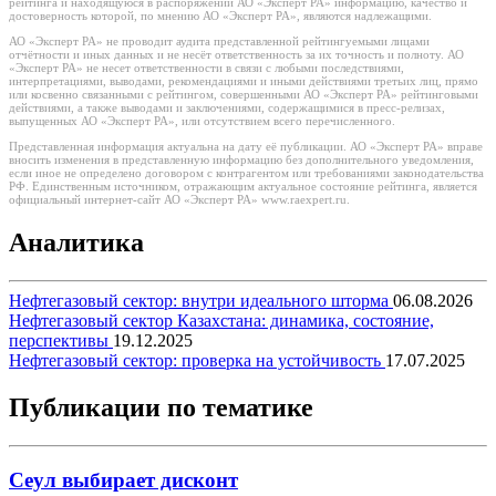
рейтинга и находящуюся в распоряжении АО «Эксперт РА» информацию, качество и
достоверность которой, по мнению АО «Эксперт РА», являются надлежащими.
АО «Эксперт РА» не проводит аудита представленной рейтингуемыми лицами
отчётности и иных данных и не несёт ответственность за их точность и полноту. АО
«Эксперт РА» не несет ответственности в связи с любыми последствиями,
интерпретациями, выводами, рекомендациями и иными действиями третьих лиц, прямо
или косвенно связанными с рейтингом, совершенными АО «Эксперт РА» рейтинговыми
действиями, а также выводами и заключениями, содержащимися в пресс-релизах,
выпущенных АО «Эксперт РА», или отсутствием всего перечисленного.
Представленная информация актуальна на дату её публикации. АО «Эксперт РА» вправе
вносить изменения в представленную информацию без дополнительного уведомления,
если иное не определено договором с контрагентом или требованиями законодательства
РФ. Единственным источником, отражающим актуальное состояние рейтинга, является
официальный интернет-сайт АО «Эксперт РА» www.raexpert.ru.
Аналитика
Нефтегазовый сектор: внутри идеального шторма
06.08.2026
Нефтегазовый сектор Казахстана: динамика, состояние,
перспективы
19.12.2025
Нефтегазовый сектор: проверка на устойчивость
17.07.2025
Публикации по тематике
Сеул выбирает дисконт