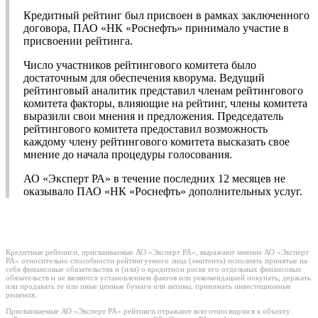
Кредитный рейтинг был присвоен в рамках заключенного
договора, ПАО «НК «Роснефть» принимало участие в
присвоении рейтинга.
Число участников рейтингового комитета было
достаточным для обеспечения кворума. Ведущий
рейтинговый аналитик представил членам рейтингового
комитета факторы, влияющие на рейтинг, члены комитета
выразили свои мнения и предложения. Председатель
рейтингового комитета предоставил возможность
каждому члену рейтингового комитета высказать свое
мнение до начала процедуры голосования.
АО «Эксперт РА» в течение последних 12 месяцев не
оказывало ПАО «НК «Роснефть» дополнительных услуг.
Кредитные рейтинги, присваиваемые АО «Эксперт РА», выражают мнение АО «Эксперт
РА» относительно способности рейтингуемого лица (эмитента) исполнять принятые на
себя финансовые обязательства и (или) о кредитном риске его отдельных финансовых
обязательств и не являются установлением фактов или рекомендацией покупать, держать
или продавать те или иные ценные бумаги или активы, принимать инвестиционные
решения.
Присваиваемые АО «Эксперт РА» рейтинги отражают всю относящуюся к объекту