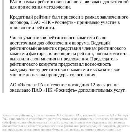
РА» в рамках рейтингового анализа, являлась достаточной
для применения методологии.
Кредитный рейтинг был присвоен в рамках заключенного
договора, ПАО «НК «Роснефть» принимало участие в
присвоении рейтинга.
Число участников рейтингового комитета было
достаточным для обеспечения кворума. Ведущий
рейтинговый аналитик представил членам рейтингового
комитета факторы, влияющие на рейтинг, члены комитета
выразили свои мнения и предложения. Председатель
рейтингового комитета предоставил возможность
каждому члену рейтингового комитета высказать свое
мнение до начала процедуры голосования.
АО «Эксперт РА» в течение последних 12 месяцев не
оказывало ПАО «НК «Роснефть» дополнительных услуг.
Кредитные рейтинги, присваиваемые АО «Эксперт РА», выражают мнение АО «Эксперт
РА» относительно способности рейтингуемого лица (эмитента) исполнять принятые на
себя финансовые обязательства и (или) о кредитном риске его отдельных финансовых
обязательств и не являются установлением фактов или рекомендацией покупать, держать
или продавать те или иные ценные бумаги или активы, принимать инвестиционные