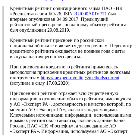
Кредитный рейтинг облигационного займа ПАО «НК
«Роснефть» серии БО-26, ISIN
RU000A0JV771
был
впервые опубликован 04.09.2017. Предыдущий
рейтинговый пресс-релиз по данному объекту рейтинга
был опубликован 29.08.2019.
Кредитный рейтинг присвоен по российской
национальной шкале и является долгосрочным. Пересмотр
кредитного рейтинга ожидается не позднее года с даты
выпуска настоящего пресс-релиза.
При присвоении кредитного рейтинга применялась
методология присвоения кредитных рейтингов долговым
инструментам
https://raexpert.ru/ratings/methods/current
(вступила в силу 17.08.2020).
Присвоенный рейтинг отражает всю существенную
информацию в отношении объекта рейтинга, имеющуюся
у АО «Эксперт РА», достоверность и качество которой, по
мнению АО «Эксперт РА», являются надлежащими.
Ключевыми источниками информации, использованными
в рамках рейтингового анализа, являлись данные Банка
России, ПАО «НК «Роснефть», а также данные АО
«Эксперт РА». Информация, используемая АО «Эксперт