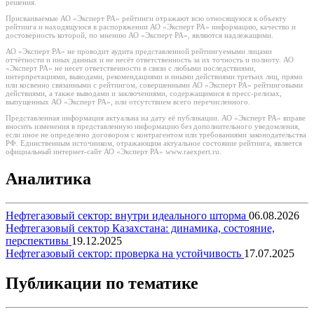
решения.
Присваиваемые АО «Эксперт РА» рейтинги отражают всю относящуюся к объекту
рейтинга и находящуюся в распоряжении АО «Эксперт РА» информацию, качество и
достоверность которой, по мнению АО «Эксперт РА», являются надлежащими.
АО «Эксперт РА» не проводит аудита представленной рейтингуемыми лицами
отчётности и иных данных и не несёт ответственность за их точность и полноту. АО
«Эксперт РА» не несет ответственности в связи с любыми последствиями,
интерпретациями, выводами, рекомендациями и иными действиями третьих лиц, прямо
или косвенно связанными с рейтингом, совершенными АО «Эксперт РА» рейтинговыми
действиями, а также выводами и заключениями, содержащимися в пресс-релизах,
выпущенных АО «Эксперт РА», или отсутствием всего перечисленного.
Представленная информация актуальна на дату её публикации. АО «Эксперт РА» вправе
вносить изменения в представленную информацию без дополнительного уведомления,
если иное не определено договором с контрагентом или требованиями законодательства
РФ. Единственным источником, отражающим актуальное состояние рейтинга, является
официальный интернет-сайт АО «Эксперт РА» www.raexpert.ru.
Аналитика
Нефтегазовый сектор: внутри идеального шторма
06.08.2026
Нефтегазовый сектор Казахстана: динамика, состояние,
перспективы
19.12.2025
Нефтегазовый сектор: проверка на устойчивость
17.07.2025
Публикации по тематике