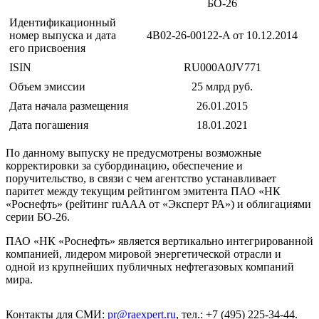
БО-26
Идентификационный
номер выпуска и дата
4B02-26-00122-A от 10.12.2014
его присвоения
ISIN
RU000A0JV771
Объем эмиссии
25 млрд руб.
Дата начала размещения
26.01.2015
Дата погашения
18.01.2021
По данному выпуску не предусмотрены возможные
корректировки за субординацию, обеспечение и
поручительство, в связи с чем агентство устанавливает
паритет между текущим рейтингом эмитента ПАО «НК
«Роснефть» (рейтинг ruAAA от «Эксперт РА») и облигациями
серии БО-26.
ПАО «НК «Роснефть» является вертикально интегрированной
компанией, лидером мировой энергетической отрасли и
одной из крупнейших публичных нефтегазовых компаний
мира.
Контакты для СМИ:
pr@raexpert.ru
, тел.: +7 (495) 225-34-44.