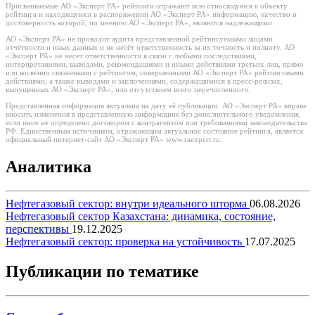
Присваиваемые АО «Эксперт РА» рейтинги отражают всю относящуюся к объекту
рейтинга и находящуюся в распоряжении АО «Эксперт РА» информацию, качество и
достоверность которой, по мнению АО «Эксперт РА», являются надлежащими.
АО «Эксперт РА» не проводит аудита представленной рейтингуемыми лицами
отчётности и иных данных и не несёт ответственность за их точность и полноту. АО
«Эксперт РА» не несет ответственности в связи с любыми последствиями,
интерпретациями, выводами, рекомендациями и иными действиями третьих лиц, прямо
или косвенно связанными с рейтингом, совершенными АО «Эксперт РА» рейтинговыми
действиями, а также выводами и заключениями, содержащимися в пресс-релизах,
выпущенных АО «Эксперт РА», или отсутствием всего перечисленного.
Представленная информация актуальна на дату её публикации. АО «Эксперт РА» вправе
вносить изменения в представленную информацию без дополнительного уведомления,
если иное не определено договором с контрагентом или требованиями законодательства
РФ. Единственным источником, отражающим актуальное состояние рейтинга, является
официальный интернет-сайт АО «Эксперт РА» www.raexpert.ru.
Аналитика
Нефтегазовый сектор: внутри идеального шторма
06.08.2026
Нефтегазовый сектор Казахстана: динамика, состояние,
перспективы
19.12.2025
Нефтегазовый сектор: проверка на устойчивость
17.07.2025
Публикации по тематике