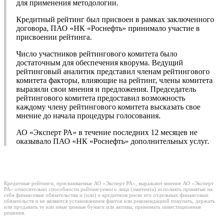
для применения методологии.
Кредитный рейтинг был присвоен в рамках заключенного
договора, ПАО «НК «Роснефть» принимало участие в
присвоении рейтинга.
Число участников рейтингового комитета было
достаточным для обеспечения кворума. Ведущий
рейтинговый аналитик представил членам рейтингового
комитета факторы, влияющие на рейтинг, члены комитета
выразили свои мнения и предложения. Председатель
рейтингового комитета предоставил возможность
каждому члену рейтингового комитета высказать свое
мнение до начала процедуры голосования.
АО «Эксперт РА» в течение последних 12 месяцев не
оказывало ПАО «НК «Роснефть» дополнительных услуг.
Кредитные рейтинги, присваиваемые АО «Эксперт РА», выражают мнение АО «Эксперт
РА» относительно способности рейтингуемого лица (эмитента) исполнять принятые на
себя финансовые обязательства и (или) о кредитном риске его отдельных финансовых
обязательств и не являются установлением фактов или рекомендацией покупать, держать
или продавать те или иные ценные бумаги или активы, принимать инвестиционные
решения.