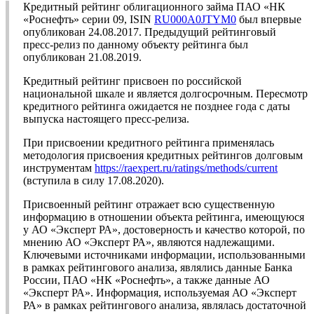
Кредитный рейтинг облигационного займа ПАО «НК
«Роснефть» серии 09, ISIN
RU000A0JTYM0
был впервые
опубликован 24.08.2017. Предыдущий рейтинговый
пресс-релиз по данному объекту рейтинга был
опубликован 21.08.2019.
Кредитный рейтинг присвоен по российской
национальной шкале и является долгосрочным. Пересмотр
кредитного рейтинга ожидается не позднее года с даты
выпуска настоящего пресс-релиза.
При присвоении кредитного рейтинга применялась
методология присвоения кредитных рейтингов долговым
инструментам
https://raexpert.ru/ratings/methods/current
(вступила в силу 17.08.2020).
Присвоенный рейтинг отражает всю существенную
информацию в отношении объекта рейтинга, имеющуюся
у АО «Эксперт РА», достоверность и качество которой, по
мнению АО «Эксперт РА», являются надлежащими.
Ключевыми источниками информации, использованными
в рамках рейтингового анализа, являлись данные Банка
России, ПАО «НК «Роснефть», а также данные АО
«Эксперт РА». Информация, используемая АО «Эксперт
РА» в рамках рейтингового анализа, являлась достаточной