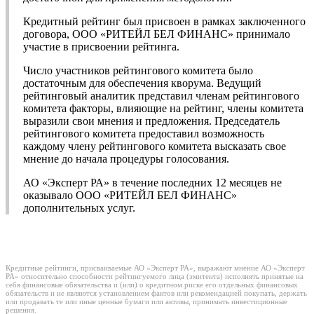
Кредитный рейтинг был присвоен в рамках заключенного
договора, ООО «РИТЕЙЛ БЕЛ ФИНАНС» принимало
участие в присвоении рейтинга.
Число участников рейтингового комитета было
достаточным для обеспечения кворума. Ведущий
рейтинговый аналитик представил членам рейтингового
комитета факторы, влияющие на рейтинг, члены комитета
выразили свои мнения и предложения. Председатель
рейтингового комитета предоставил возможность
каждому члену рейтингового комитета высказать свое
мнение до начала процедуры голосования.
АО «Эксперт РА» в течение последних 12 месяцев не
оказывало ООО «РИТЕЙЛ БЕЛ ФИНАНС»
дополнительных услуг.
Кредитные рейтинги, присваиваемые АО «Эксперт РА», выражают мнение АО «Эксперт
РА» относительно способности рейтингуемого лица (эмитента) исполнять принятые на
себя финансовые обязательства и (или) о кредитном риске его отдельных финансовых
обязательств и не являются установлением фактов или рекомендацией покупать, держать
или продавать те или иные ценные бумаги или активы, принимать инвестиционные
решения.