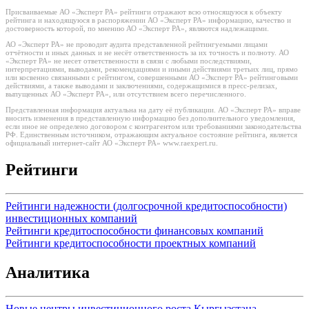
Присваиваемые АО «Эксперт РА» рейтинги отражают всю относящуюся к объекту
рейтинга и находящуюся в распоряжении АО «Эксперт РА» информацию, качество и
достоверность которой, по мнению АО «Эксперт РА», являются надлежащими.
АО «Эксперт РА» не проводит аудита представленной рейтингуемыми лицами
отчётности и иных данных и не несёт ответственность за их точность и полноту. АО
«Эксперт РА» не несет ответственности в связи с любыми последствиями,
интерпретациями, выводами, рекомендациями и иными действиями третьих лиц, прямо
или косвенно связанными с рейтингом, совершенными АО «Эксперт РА» рейтинговыми
действиями, а также выводами и заключениями, содержащимися в пресс-релизах,
выпущенных АО «Эксперт РА», или отсутствием всего перечисленного.
Представленная информация актуальна на дату её публикации. АО «Эксперт РА» вправе
вносить изменения в представленную информацию без дополнительного уведомления,
если иное не определено договором с контрагентом или требованиями законодательства
РФ. Единственным источником, отражающим актуальное состояние рейтинга, является
официальный интернет-сайт АО «Эксперт РА» www.raexpert.ru.
Рейтинги
Рейтинги надежности (долгосрочной кредитоспособности)
инвестиционных компаний
Рейтинги кредитоспособности финансовых компаний
Рейтинги кредитоспособности проектных компаний
Аналитика
Новые центры инвестиционного роста Кыргызстана