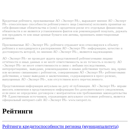
Кредитные рейтинги, присваиваемые АО «Эксперт РА», выражают мнение АО «Эксперт
РА» относительно способности рейтингуемого лица (эмитента) исполнять принятые на
себя финансовые обязательства и (или) о кредитном риске его отдельных финансовых
обязательств и не являются установлением фактов или рекомендацией покупать, держать
или продавать те или иные ценные бумаги или активы, принимать инвестиционные
решения.
Присваиваемые АО «Эксперт РА» рейтинги отражают всю относящуюся к объекту
рейтинга и находящуюся в распоряжении АО «Эксперт РА» информацию, качество и
достоверность которой, по мнению АО «Эксперт РА», являются надлежащими.
АО «Эксперт РА» не проводит аудита представленной рейтингуемыми лицами
отчётности и иных данных и не несёт ответственность за их точность и полноту. АО
«Эксперт РА» не несет ответственности в связи с любыми последствиями,
интерпретациями, выводами, рекомендациями и иными действиями третьих лиц, прямо
или косвенно связанными с рейтингом, совершенными АО «Эксперт РА» рейтинговыми
действиями, а также выводами и заключениями, содержащимися в пресс-релизах,
выпущенных АО «Эксперт РА», или отсутствием всего перечисленного.
Представленная информация актуальна на дату её публикации. АО «Эксперт РА» вправе
вносить изменения в представленную информацию без дополнительного уведомления,
если иное не определено договором с контрагентом или требованиями законодательства
РФ. Единственным источником, отражающим актуальное состояние рейтинга, является
официальный интернет-сайт АО «Эксперт РА» www.raexpert.ru.
Рейтинги
Рейтинги кредитоспособности региона (муниципалитета)