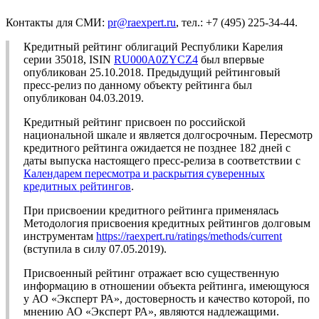
Контакты для СМИ:
pr@raexpert.ru
, тел.: +7 (495) 225-34-44.
Кредитный рейтинг облигаций Республики Карелия
серии 35018, ISIN
RU000A0ZYCZ4
был впервые
опубликован 25.10.2018. Предыдущий рейтинговый
пресс-релиз по данному объекту рейтинга был
опубликован 04.03.2019.
Кредитный рейтинг присвоен по российской
национальной шкале и является долгосрочным. Пересмотр
кредитного рейтинга ожидается не позднее 182 дней с
даты выпуска настоящего пресс-релиза в соответствии с
Календарем пересмотра и раскрытия суверенных
кредитных рейтингов
.
При присвоении кредитного рейтинга применялась
Методология присвоения кредитных рейтингов долговым
инструментам
https://raexpert.ru/ratings/methods/current
(вступила в силу 07.05.2019).
Присвоенный рейтинг отражает всю существенную
информацию в отношении объекта рейтинга, имеющуюся
у АО «Эксперт РА», достоверность и качество которой, по
мнению АО «Эксперт РА», являются надлежащими.