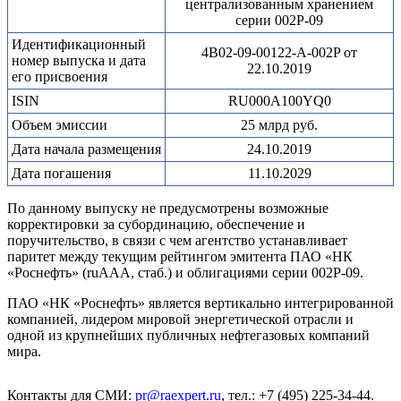
централизованным хранением
серии 002Р-09
Идентификационный
4B02-09-00122-A-002P от
номер выпуска и дата
22.10.2019
его присвоения
ISIN
RU000A100YQ0
Объем эмиссии
25 млрд руб.
Дата начала размещения
24.10.2019
Дата погашения
11.10.2029
По данному выпуску не предусмотрены возможные
корректировки за субординацию, обеспечение и
поручительство, в связи с чем агентство устанавливает
паритет между текущим рейтингом эмитента ПАО «НК
«Роснефть» (ruAAA, стаб.) и облигациями серии 002Р-09.
ПАО «НК «Роснефть» является вертикально интегрированной
компанией, лидером мировой энергетической отрасли и
одной из крупнейших публичных нефтегазовых компаний
мира.
Контакты для СМИ:
pr@raexpert.ru
, тел.: +7 (495) 225-34-44.