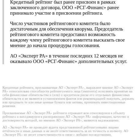
Кредитный рейтинг был ранее присвоен в рамках
заключенного договора, ООО «РСГ-Финанс» ранее
принимало участие в присвоении рейтинга.
Число участников рейтингового комитета было
достаточным для обеспечения кворума. Председатель
рейтингового комитета предоставил возможность
каждому члену рейтингового комитета высказать свое
мнение до начала процедуры голосования.
АО «Эксперт РА» в течение последних 12 месяцев не
оказывало ООО «РСГ-Финанс» дополнительных услуг.
Кредитные рейтинги, присваиваемые АО «Эксперт РА», выражают мнение АО «Эксперт
РА» относительно способности рейтингуемого лица (эмитента) исполнять принятые на
себя финансовые обязательства и (или) о кредитном риске его отдельных финансовых
обязательств и не являются установлением фактов или рекомендацией покупать, держать
или продавать те или иные ценные бумаги или активы, принимать инвестиционные
решения.
Присваиваемые АО «Эксперт РА» рейтинги отражают всю относящуюся к объекту
рейтинга и находящуюся в распоряжении АО «Эксперт РА» информацию, качество и
достоверность которой, по мнению АО «Эксперт РА», являются надлежащими.
АО «Эксперт РА» не проводит аудита представленной рейтингуемыми лицами
отчётности и иных данных и не несёт ответственность за их точность и полноту. АО
«Эксперт РА» не несет ответственности в связи с любыми последствиями,