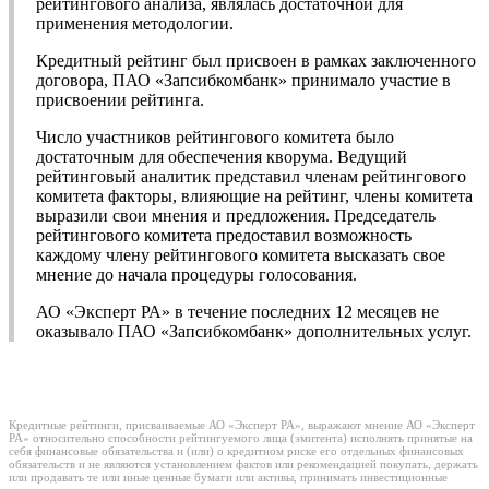
рейтингового анализа, являлась достаточной для
применения методологии.
Кредитный рейтинг был присвоен в рамках заключенного
договора, ПАО «Запсибкомбанк» принимало участие в
присвоении рейтинга.
Число участников рейтингового комитета было
достаточным для обеспечения кворума. Ведущий
рейтинговый аналитик представил членам рейтингового
комитета факторы, влияющие на рейтинг, члены комитета
выразили свои мнения и предложения. Председатель
рейтингового комитета предоставил возможность
каждому члену рейтингового комитета высказать свое
мнение до начала процедуры голосования.
АО «Эксперт РА» в течение последних 12 месяцев не
оказывало ПАО «Запсибкомбанк» дополнительных услуг.
Кредитные рейтинги, присваиваемые АО «Эксперт РА», выражают мнение АО «Эксперт
РА» относительно способности рейтингуемого лица (эмитента) исполнять принятые на
себя финансовые обязательства и (или) о кредитном риске его отдельных финансовых
обязательств и не являются установлением фактов или рекомендацией покупать, держать
или продавать те или иные ценные бумаги или активы, принимать инвестиционные