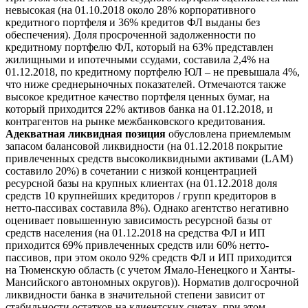
невысокая (на 01.10.2018 около 28% корпоративного
кредитного портфеля и 36% кредитов ФЛ выданы без
обеспечения). Доля просроченной задолженности по
кредитному портфелю ФЛ, который на 63% представлен
жилищными и ипотечными ссудами, составила 2,4% на
01.12.2018, по кредитному портфелю ЮЛ – не превышала 4%,
что ниже среднерыночных показателей. Отмечаются также
высокое кредитное качество портфеля ценных бумаг, на
который приходится 22% активов банка на 01.12.2018, и
контрагентов на рынке межбанковского кредитования.
Адекватная ликвидная позиция
обусловлена приемлемым
запасом балансовой ликвидности (на 01.12.2018 покрытие
привлеченных средств высоколиквидными активами (LAM)
составило 20%) в сочетании с низкой концентрацией
ресурсной базы на крупных клиентах (на 01.12.2018 доля
средств 10 крупнейших кредиторов / групп кредиторов в
нетто-пассивах составила 8%). Однако агентство негативно
оценивает повышенную зависимость ресурсной базы от
средств населения (на 01.12.2018 на средства ФЛ и ИП
приходится 69% привлеченных средств или 60% нетто-
пассивов, при этом около 92% средств ФЛ и ИП приходится
на Тюменскую область (с учетом Ямало-Ненецкого и Ханты-
Мансийского автономных округов)). Норматив долгосрочной
ликвидности банка в значительной степени зависит от
стабильности остатков на клиентских счетах, при этом