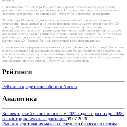
решения.
Присваиваемые АО «Эксперт РА» рейтинги отражают всю относящуюся к объекту
рейтинга и находящуюся в распоряжении АО «Эксперт РА» информацию, качество и
достоверность которой, по мнению АО «Эксперт РА», являются надлежащими.
АО «Эксперт РА» не проводит аудита представленной рейтингуемыми лицами
отчётности и иных данных и не несёт ответственность за их точность и полноту. АО
«Эксперт РА» не несет ответственности в связи с любыми последствиями,
интерпретациями, выводами, рекомендациями и иными действиями третьих лиц, прямо
или косвенно связанными с рейтингом, совершенными АО «Эксперт РА» рейтинговыми
действиями, а также выводами и заключениями, содержащимися в пресс-релизах,
выпущенных АО «Эксперт РА», или отсутствием всего перечисленного.
Представленная информация актуальна на дату её публикации. АО «Эксперт РА» вправе
вносить изменения в представленную информацию без дополнительного уведомления,
если иное не определено договором с контрагентом или требованиями законодательства
РФ. Единственным источником, отражающим актуальное состояние рейтинга, является
официальный интернет-сайт АО «Эксперт РА» www.raexpert.ru.
Рейтинги
Рейтинги кредитоспособности банков
Аналитика
Коллекторский рынок по итогам 2025 года и прогноз до 2028-
го: контрциклическая адаптация
09.07.2026
Рынок кредитования малого и среднего бизнеса по итогам