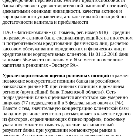
среднесрочной перспективе. Рейтинг кредитоспособности
банка обусловлен удовлетворительной рыночной позицией,
адекватными оценками ликвидности, качества активов и
корпоративного управления, а также сильной позицией по
достаточности капитала и прибыльности.
ПАО «Запсибкомбанк» (г. Тюмень, рег. номер 918) – средний
по размеру активов банк, специализирующийся на ипотечном
и потребительском кредитовании физических лиц, расчетно-
кассовом обслуживании юридических и физических лиц и
кредитовании корпоративных клиентов. На 01.12.2018 банк
занимает 56-е место по активам и 60-е место по величине
капитала в рэнкингах «Эксперт РА».
Удовлетворительная оценка рыночных позиций
отражает
невысокие конкурентные позиции банка на российском
банковском рынке РФ при сильных позициях в домашнем
регионе (крупнейший банк Тюменской области). Сеть
подразделений банка оценивается агентством как умеренно
широкая (77 подразделений в 5 федеральных округах РФ).
Вместе с тем, значительную концентрацию клиентской базы
на одном регионе агентство рассматривает в качестве одного
из факторов, ограничивающих бизнес-профиль, поскольку
указанное может оказывать давление на финансовый
результат банка при ухудшении конъюнктуры рынка в
регионе. Агентство отмечает высокую диверсификацию