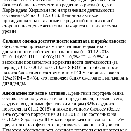
бизнеса банка по сегментам кредитного риска (индекс
Херфиндаля-Хиршмана по направлениям деятельности
составил 0,24 на 01.12.2018). Величина активов,
приходящихся на связанные с кредитной организацией
стороны, по оценке агентства, находится на приемлемом
уровне.
Сильная оценка достаточности капитала и прибыльности
обусловлена приемлемыми значениями нормативов
достаточности собственного капитала (на 01.12.2018
Н1.0=14,6%; Н1.1=10,9%; Н1.2=10,9%; Н1.4=9,8%) и
высокими показателями эффективности деятельности (за
период с 01.10.2017 по 01.10.2018 ROE по прибыли после
налогообложения в соответствии с РСБУ составила около
12%; NIM – 5,4%), что позволяет банку ежегодно выплачивать
дивиденды.
Адекватное качество активов.
Кредитный портфель банка
составляет основу его активов и представлен, прежде всего,
ссудами, выданными физическим лицам (62% ссудного
портфеля на 01.12.2018), а также крупному бизнесу (более
19% ссудного портфеля на 01.12.2018). По состоянию на
01.12.2018 доля ссуд III-V категорий качества составила 13%
кредитного портфеля, что оценивается как низкий уровень.
При этом обеспеченность ссудного портфеля оценивается как