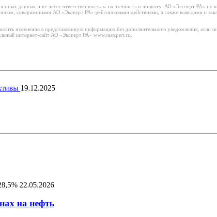
иных данных и не несёт ответственность за их точность и полноту. АО «Эксперт РА» не н
тингом, совершенными АО «Эксперт РА» рейтинговыми действиями, а также выводами и за
носить изменения в представленную информацию без дополнительного уведомления, если ин
льный интернет-сайт АО «Эксперт РА» www.raexpert.ru.
ективы
19.12.2025
128,5%
22.05.2026
нах на нефть