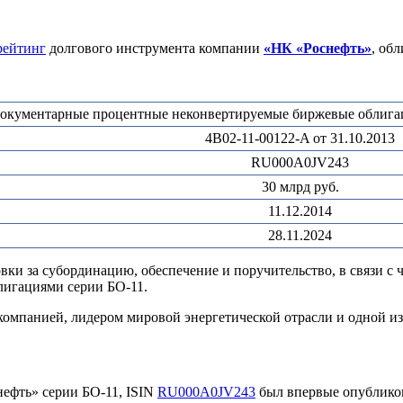
рейтинг
долгового инструмента компании
«НК «Роснефть»
, об
окументарные процентные неконвертируемые биржевые облигац
4B02-11-00122-A от 31.10.2013
RU000A0JV243
30 млрд руб.
11.12.2014
28.11.2024
и за субординацию, обеспечение и поручительство, в связи с 
лигациями серии БО-11.
компанией, лидером мировой энергетической отрасли и одной и
ефть» серии БО-11, ISIN
RU000A0JV243
был впервые опубликов