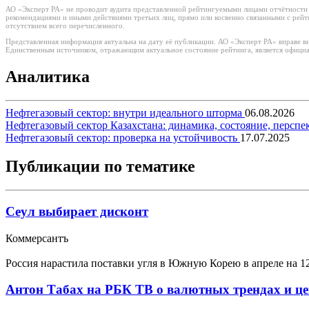
АО «Эксперт РА» не проводит аудита представленной рейтингуемыми лицами отчётности и 
рекомендациями и иными действиями третьих лиц, прямо или косвенно связанными с рей
отсутствием всего перечисленного.
Представленная информация актуальна на дату её публикации. АО «Эксперт РА» вправе в
Единственным источником, отражающим актуальное состояние рейтинга, является официа
Аналитика
Нефтегазовый сектор: внутри идеального шторма
06.08.2026
Нефтегазовый сектор Казахстана: динамика, состояние, персп
Нефтегазовый сектор: проверка на устойчивость
17.07.2025
Публикации по тематике
Сеул выбирает дисконт
Коммерсантъ
Россия нарастила поставки угля в Южную Корею в апреле на 
Антон Табах на РБК ТВ о валютных трендах и це