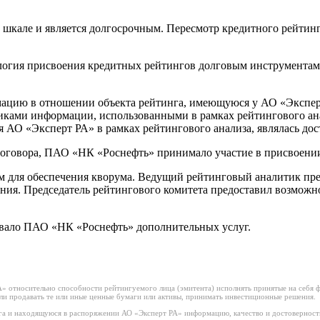
кале и является долгосрочным. Пересмотр кредитного рейтинга
логия присвоения кредитных рейтингов долговым инструмента
цию в отношении объекта рейтинга, имеющуюся у АО «Эксперт 
ками информации, использованными в рамках рейтингового ана
 АО «Эксперт РА» в рамках рейтингового анализа, являлась до
договора, ПАО «НК «Роснефть» принимало участие в присвоении
м для обеспечения кворума. Ведущий рейтинговый аналитик пр
ния. Председатель рейтингового комитета предоставил возможно
ывало ПАО «НК «Роснефть» дополнительных услуг.
 относительно способности рейтингуемого лица (эмитента) исполнять принятые на себя фи
или продавать те или иные ценные бумаги или активы, принимать инвестиционные решения.
а и находящуюся в распоряжении АО «Эксперт РА» информацию, качество и достоверност