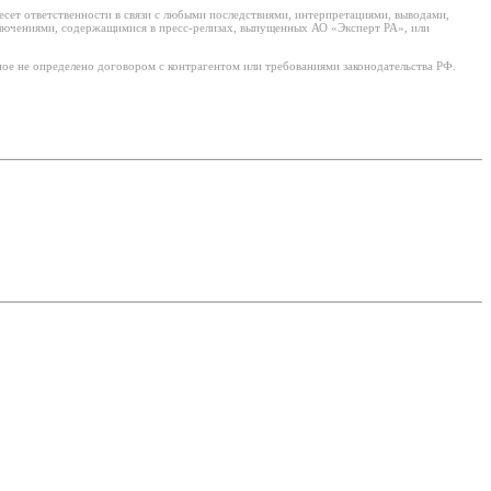
есет ответственности в связи с любыми последствиями, интерпретациями, выводами,
ключениями, содержащимися в пресс-релизах, выпущенных АО «Эксперт РА», или
ое не определено договором с контрагентом или требованиями законодательства РФ.