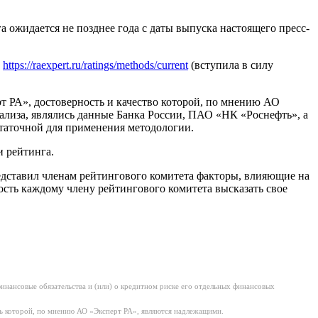
 ожидается не позднее года с даты выпуска настоящего пресс-
м
https://raexpert.ru/ratings/methods/current
(вступила в силу
РА», достоверность и качество которой, по мнению АО
лиза, являлись данные Банка России, ПАО «НК «Роснефть», а
статочной для применения методологии.
 рейтинга.
едставил членам рейтингового комитета факторы, влияющие на
сть каждому члену рейтингового комитета высказать свое
нансовые обязательства и (или) о кредитном риске его отдельных финансовых
ь которой, по мнению АО «Эксперт РА», являются надлежащими.