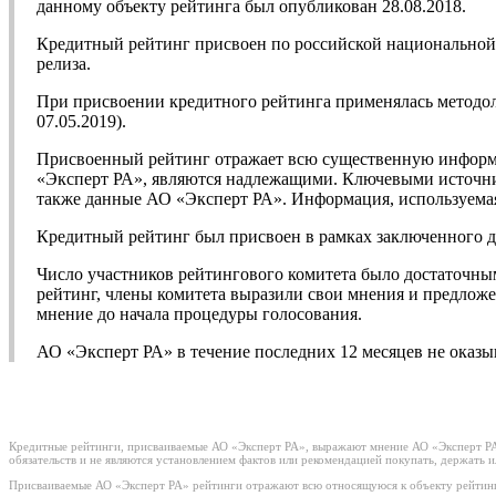
данному объекту рейтинга был опубликован 28.08.2018.
Кредитный рейтинг присвоен по российской национальной ш
релиза.
При присвоении кредитного рейтинга применялась методо
07.05.2019).
Присвоенный рейтинг отражает всю существенную информа
«Эксперт РА», являются надлежащими. Ключевыми источни
также данные АО «Эксперт РА». Информация, используемая
Кредитный рейтинг был присвоен в рамках заключенного 
Число участников рейтингового комитета было достаточны
рейтинг, члены комитета выразили свои мнения и предложе
мнение до начала процедуры голосования.
АО «Эксперт РА» в течение последних 12 месяцев не оказ
Кредитные рейтинги, присваиваемые АО «Эксперт РА», выражают мнение АО «Эксперт РА»
обязательств и не являются установлением фактов или рекомендацией покупать, держать 
Присваиваемые АО «Эксперт РА» рейтинги отражают всю относящуюся к объекту рейтинг