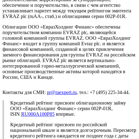
обеспечение и поручительство, в связи с чем агентство
устанавливает паритет между текущим рейтингом эмитента
EVRAZ plc (ruAA-, стаб.) и облигациями серии 002P-01R.
Облигации ООО «ЕвразХолдинг Финанс» обеспечены
поручительством компании EVRAZ plc, являющейся
головной компанией группы EVRAZ. ООО «ЕвразХолдинг
Финанс» входит в группу компаний Evraz plc. и является
финансовой компанией, созданной в целях привлечения
заемного финансирования для группы EVRAZ на российском
рынке облигаций. EVRAZ plc является вертикально-
интегрированной горно-металлургической компанией,
основные производственные активы которой находятся в
России, США и Канаде.
Контакты для СМИ:
pr@raexpert.ru
, тел.: +7 (495) 225-34-44.
Кредитный рейтинг присвоен облигационному займу
ООО «ЕвразХолдинг Финанс» серии 002P-01R,
ISIN
RU000A100P85
впервые.
Кредитный рейтинг присвоен по российской
национальной шкале и является долгосрочным. Пересмотр
кредитного рейтинга ожидается не позднее года с даты