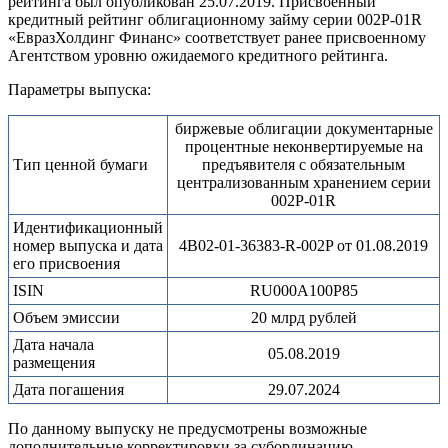
рейтинга был опубликован 25.07.2019. Присвоенный
кредитный рейтинг облигационному займу серии 002P-01R
«ЕвразХолдинг Финанс» соответствует ранее присвоенному
Агентством уровню ожидаемого кредитного рейтинга.
Параметры выпуска:
биржевые облигации документарные
процентные неконвертируемые на
Тип ценной бумаги
предъявителя с обязательным
централизованным хранением серии
002P-01R
Идентификационный
номер выпуска и дата
4B02-01-36383-R-002P от 01.08.2019
его присвоения
ISIN
RU000A100P85
Объем эмиссии
20 млрд рублей
Дата начала
05.08.2019
размещения
Дата погашения
29.07.2024
По данному выпуску не предусмотрены возможные
дополнительные корректировки за субординацию,