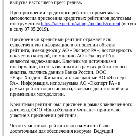
выпуска настоящего пресс-релиза.
При присвоении кредитного рейтинга применялась
методология присвоения кредитных рейтингов долговым
инструментам
https://raexpert.ru/ratings/methods/current
(вступ
в силу 07.05.2019).
Присвоенный кредитный рейтинг отражает всю
существенную информацию в отношении объекта
рейтинга, имеющуюся у АО «Эксперт РА», достоверность
и качество которой, по мнению АО «Эксперт РА»,
являются надлежащими. Ключевыми источниками
информации, использованными в рамках рейтингового
анализа, являлись данные Банка России, ООО
«ЕвразХолдинг Финанс», а также данные АО «Эксперт
РА». Информация, используемая АО «Эксперт РА» в
рамках рейтингового анализа, являлась достаточной для
применения методологии.
Кредитный рейтинг был присвоен в рамках заключенного
договора, ООО «ЕвразХолдинг Финанс» принимало
участие в присвоении рейтинга.
Число участников рейтингового комитета было
достаточным для обеспечения кворума. Ведущий