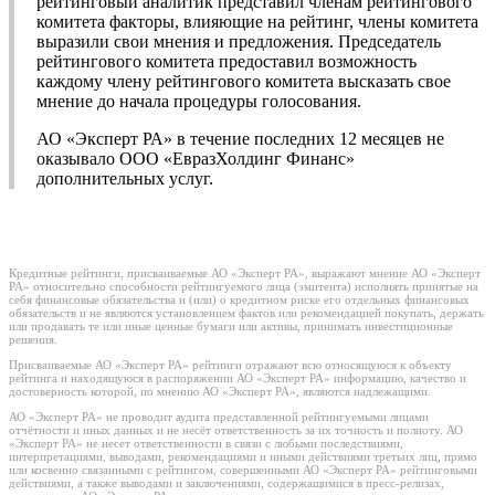
рейтинговый аналитик представил членам рейтингового
комитета факторы, влияющие на рейтинг, члены комитета
выразили свои мнения и предложения. Председатель
рейтингового комитета предоставил возможность
каждому члену рейтингового комитета высказать свое
мнение до начала процедуры голосования.
АО «Эксперт РА» в течение последних 12 месяцев не
оказывало ООО «ЕвразХолдинг Финанс»
дополнительных услуг.
Кредитные рейтинги, присваиваемые АО «Эксперт РА», выражают мнение АО «Эксперт
РА» относительно способности рейтингуемого лица (эмитента) исполнять принятые на
себя финансовые обязательства и (или) о кредитном риске его отдельных финансовых
обязательств и не являются установлением фактов или рекомендацией покупать, держать
или продавать те или иные ценные бумаги или активы, принимать инвестиционные
решения.
Присваиваемые АО «Эксперт РА» рейтинги отражают всю относящуюся к объекту
рейтинга и находящуюся в распоряжении АО «Эксперт РА» информацию, качество и
достоверность которой, по мнению АО «Эксперт РА», являются надлежащими.
АО «Эксперт РА» не проводит аудита представленной рейтингуемыми лицами
отчётности и иных данных и не несёт ответственность за их точность и полноту. АО
«Эксперт РА» не несет ответственности в связи с любыми последствиями,
интерпретациями, выводами, рекомендациями и иными действиями третьих лиц, прямо
или косвенно связанными с рейтингом, совершенными АО «Эксперт РА» рейтинговыми
действиями, а также выводами и заключениями, содержащимися в пресс-релизах,