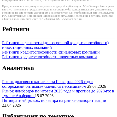
выпущенных АО «Эксперт РА», или отсутствием всего перечисленного.
Представленная информация актуальна на дату её публикации. АО «Эксперт РА» вправе
вносить изменения в представленную информацию без дополнительного уведомления,
если иное не определено договором с контрагентом или требованиями законодательства
РФ. Единственным источником, отражающим актуальное состояние рейтинга, является
официальный интернет-сайт АО «Эксперт РА» www.raexpert.ru.
Рейтинги
Рейтинги надежности (долгосрочной кредитоспособности)
инвестиционных компаний
Рейтинги кредитоспособности финансовых компаний
Рейтинги кредитоспособности проектных компаний
Аналитика
Рынок долгового капитала за II квартал 2026 года:
осторожный оптимизм сменился пессимизмом
29.07.2026
Рынок ломбардов по итогам 2025 года и прогноз до 2028-го: в
тумане Au-фории
15.07.2026
Пятикратный рывок: новая эра на рынке секьюритизации
22.04.2026
Публикации по тематике