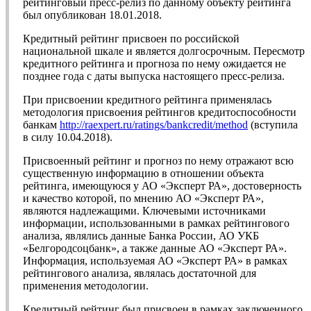
рейтинговый пресс-релиз по данному объекту рейтинга
был опубликован 18.01.2018.
Кредитный рейтинг присвоен по российской
национальной шкале и является долгосрочным. Пересмотр
кредитного рейтинга и прогноза по нему ожидается не
позднее года с даты выпуска настоящего пресс-релиза.
При присвоении кредитного рейтинга применялась
методология присвоения рейтингов кредитоспособности
банкам
http://raexpert.ru/ratings/bankcredit/method
(вступила
в силу 10.04.2018).
Присвоенный рейтинг и прогноз по нему отражают всю
существенную информацию в отношении объекта
рейтинга, имеющуюся у АО «Эксперт РА», достоверность
и качество которой, по мнению АО «Эксперт РА»,
являются надлежащими. Ключевыми источниками
информации, использованными в рамках рейтингового
анализа, являлись данные Банка России, АО УКБ
«Белгородсоцбанк», а также данные АО «Эксперт РА».
Информация, используемая АО «Эксперт РА» в рамках
рейтингового анализа, являлась достаточной для
применения методологии.
Кредитный рейтинг был присвоен в рамках заключенного