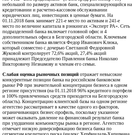
небольшой по размеру активов банк, специализирующийся на
кредитовании и расчетно-кассовом обслуживании
юридических лиц, инвестициях в ценные бумаги. На
01.11.2018 банк занимает 221-е место по активам и 241-е
место по величине капитала в рэнкингах «Эксперт РА». Сеть
подразделений банка включает головной офис и 4
дополнительных офиса в Белгородской области. Ключевым
собственником банка является Федор Иванович Клюка,
который совместно с дочерью Светланой Федоровной
Жуковой контролирует 72,6% акций, 27,4% акций
принадлежит Председателю Правления банка Николаю
Викторовичу Незнамову и членам его семьи.
Слабая оценка рыночных позиций
отражает невысокие
конкурентные позиции банка на российском банковском
рынке РФ при значительной концентрации бизнеса в одном
регионе присутствия (на 01.11.2018 96% кредитного портфеля
и 100% привлеченных средств приходится на Белгородскую
область). Концентрацию клиентской базы на одном регионе
агентство рассматривает в качестве одного из факторов,
ограничивающих бизнес-профиль, поскольку указанное
может оказывать давление на финансовый результат банка
при ухудшении конъюнктуры рынка в регионе. Агентство
отмечает низкую диверсификацию бизнеса банка по
сегментам кредитного риска (индекс Херфиндаля-Хиршмана