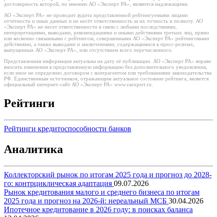
достоверность которой, по мнению АО «Эксперт РА», являются надлежащими.
АО «Эксперт РА» не проводит аудита представленной рейтингуемыми лицами
отчётности и иных данных и не несёт ответственность за их точность и полноту. АО
«Эксперт РА» не несет ответственности в связи с любыми последствиями,
интерпретациями, выводами, рекомендациями и иными действиями третьих лиц, прямо
или косвенно связанными с рейтингом, совершенными АО «Эксперт РА» рейтинговыми
действиями, а также выводами и заключениями, содержащимися в пресс-релизах,
выпущенных АО «Эксперт РА», или отсутствием всего перечисленного.
Представленная информация актуальна на дату её публикации. АО «Эксперт РА» вправе
вносить изменения в представленную информацию без дополнительного уведомления,
если иное не определено договором с контрагентом или требованиями законодательства
РФ. Единственным источником, отражающим актуальное состояние рейтинга, является
официальный интернет-сайт АО «Эксперт РА» www.raexpert.ru.
Рейтинги
Рейтинги кредитоспособности банков
Аналитика
Коллекторский рынок по итогам 2025 года и прогноз до 2028-
го: контрциклическая адаптация
09.07.2026
Рынок кредитования малого и среднего бизнеса по итогам
2025 года и прогноз на 2026-й: нереальный МСБ
30.04.2026
Ипотечное кредитование в 2026 году: в поисках баланса