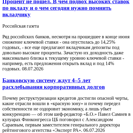
Процент не пошел. В чем подвох высоких ставок
по вкладу и о чем сегодня нужно помнить
вкладчику
Российская газета
Ряд российских банков, несмотря на прошедшее в конце июня
снижение ключевой ставки - она опустилась до 14,25%
годовых, - все еще предлагают вкладчикам депозиты под
довольно высокие проценты. Зачастую их доходность даже
максимально близка к текущему уровню ключевой ставки -
например, есть предложения открыть вклад и под 14%
годовых.
08.07.2026
Банковскую систему ждут 4–5 лет
расхлебывания корпоративных долгов
Почему реструктуризации кредитов достигли опасной черты,
какие отрасли вошли в «красную зону» и почему передел
собственности не оздоровит экономику, а лишь убьет
конкуренцию — об этом шеф-редактор «Б.О.» Павел Самиев в
кулуарах Финконгресса ЦБ поговорил с Александром
Сараевым, первым заместителем генерального директора
рейтингового агентства «Эксперт РА».
06.07.2026