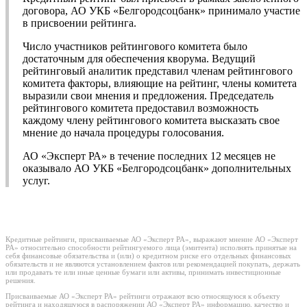
договора, АО УКБ «Белгородсоцбанк» принимало участие
в присвоении рейтинга.
Число участников рейтингового комитета было
достаточным для обеспечения кворума. Ведущий
рейтинговый аналитик представил членам рейтингового
комитета факторы, влияющие на рейтинг, члены комитета
выразили свои мнения и предложения. Председатель
рейтингового комитета предоставил возможность
каждому члену рейтингового комитета высказать свое
мнение до начала процедуры голосования.
АО «Эксперт РА» в течение последних 12 месяцев не
оказывало АО УКБ «Белгородсоцбанк» дополнительных
услуг.
Кредитные рейтинги, присваиваемые АО «Эксперт РА», выражают мнение АО «Эксперт
РА» относительно способности рейтингуемого лица (эмитента) исполнять принятые на
себя финансовые обязательства и (или) о кредитном риске его отдельных финансовых
обязательств и не являются установлением фактов или рекомендацией покупать, держать
или продавать те или иные ценные бумаги или активы, принимать инвестиционные
решения.
Присваиваемые АО «Эксперт РА» рейтинги отражают всю относящуюся к объекту
рейтинга и находящуюся в распоряжении АО «Эксперт РА» информацию, качество и