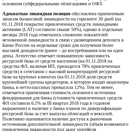
основном субфедеральными облигациями и ОФЗ.
Адекватная ликвидная позиция
обусловлена приемлемым
запасом балансовой ликвидности на горизонте 30 дней (на
01.11.2018 покрытие привлеченных средств ликвидными
активами (LAT) составило свыше 50%), однако в отдельные
месяцы 2018 года отмечалось снижение показателей
мгновенной ликвидности в связи с размещением депозита в
Банке России на недельные сроки для получения более
высокой доходности (ранее – до востребования или на один
день). Агентство отмечает повышенную зависимость
ресурсной базы от средств населения (на 01.11.2018 на
средства ФЛ, включая ИП, приходится 78% привлеченных
средств) в сочетании с высокой концентрацией ресурсной
базы на крупных клиентах (на 01.11.2018 доля средств
крупнейшей группы кредиторов, в которую входят акционеры
банка, в нетто-пассивах превысила 12%). Тем не менее,
отмечается приемлемая стоимость основного источника
фондирования для банка (стоимость привлеченных средств
ФЛ составила 6,1% за III квартал 2018 года в годовом
выражении) и наличие у банка планов по диверсификации
ресурсной базы за счет выпуска облигаций и векселей.
Позитивно оценивается наличие доступа к рыночным
источникам дополнительной ликвидности (объем возможного
привлечения ликвидности под залог портфеля