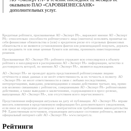
оказывало ПАО «САРОВБИЗНЕСБАНК»
дополнительных услуг.
Кредитные рейтинги, присваиваемые АО «Эксперт РА», выражают мнение АО «Эксперт
РА» относительно способности рейтингуемого лица (эмитента) исполнять принятые на
себя финансовые обязательства и (или) о кредитном риске его отдельных финансовых
обязательств и не являются установлением фактов или рекомендацией покупать, держать
или продавать те или иные ценные бумаги или активы, принимать инвестиционные
решения.
Присваиваемые АО «Эксперт РА» рейтинги отражают всю относящуюся к объекту
рейтинга и находящуюся в распоряжении АО «Эксперт РА» информацию, качество и
достоверность которой, по мнению АО «Эксперт РА», являются надлежащими.
АО «Эксперт РА» не проводит аудита представленной рейтингуемыми лицами
отчётности и иных данных и не несёт ответственность за их точность и полноту. АО
«Эксперт РА» не несет ответственности в связи с любыми последствиями,
интерпретациями, выводами, рекомендациями и иными действиями третьих лиц, прямо
или косвенно связанными с рейтингом, совершенными АО «Эксперт РА» рейтинговыми
действиями, а также выводами и заключениями, содержащимися в пресс-релизах,
выпущенных АО «Эксперт РА», или отсутствием всего перечисленного.
Представленная информация актуальна на дату её публикации. АО «Эксперт РА» вправе
вносить изменения в представленную информацию без дополнительного уведомления,
если иное не определено договором с контрагентом или требованиями законодательства
РФ. Единственным источником, отражающим актуальное состояние рейтинга, является
официальный интернет-сайт АО «Эксперт РА» www.raexpert.ru.
Рейтинги