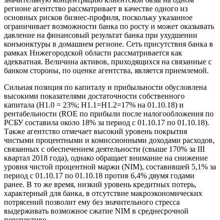
регионе агентство рассматривает в качестве одного из
основных рисков бизнес-профиля, поскольку указанное
ограничивает возможности банка по росту и может оказывать
давление на финансовый результат банка при ухудшении
конъюнктуры в домашнем регионе. Сеть присутствия банка в
рамках Нижегородской области рассматривается как
адекватная. Величина активов, приходящихся на связанные с
банком стороны, по оценке агентства, является приемлемой.
Сильная позиция по капиталу и прибыльности обусловлена
высокими показателями достаточности собственного
капитала (Н1.0 = 23%; Н1.1=Н1.2=17% на 01.10.18) и
рентабельности (ROE по прибыли после налогообложения по
РСБУ составила около 18% за период с 01.10.17 по 01.10.18).
Также агентство отмечает высокий уровень покрытия
чистыми процентными и комиссионными доходами расходов,
связанных с обеспечением деятельности (свыше 170% за III
квартал 2018 года), однако обращает внимание на снижение
уровня чистой процентной маржи (NIM), составившей 5,1% за
период с 01.10.17 по 01.10.18 против 6,4% двумя годами
ранее. В то же время, низкий уровень кредитных потерь,
характерный для банка, в отсутствие макроэкономических
потрясений позволит ему без значительного стресса
выдерживать возможное сжатие NIM в среднесрочной
перспективе.