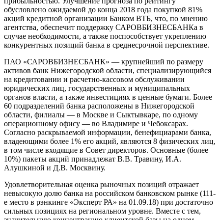
прибыльностью. Улучшение прогноза по рейтингу
обусловлено ожидаемой до конца 2018 года покупкой 81%
акций кредитной организации Банком ВТБ, что, по мнению
агентства, обеспечит поддержку САРОВБИЗНЕСБАНКа в
случае необходимости, а также поспособствует укреплению
конкурентных позиций банка в среднесрочной перспективе.
ПАО «САРОВБИЗНЕСБАНК» — крупнейший по размеру
активов банк Нижегородской области, специализирующийся
на кредитовании и расчетно-кассовом обслуживании
юридических лиц, государственных и муниципальных
органов власти, а также инвестициях в ценные бумаги. Более
60 подразделений банка расположены в Нижегородской
области, филиалы — в Москве и Сыктывкаре, по одному
операционному офису — во Владимире и Чебоксарах.
Согласно раскрываемой информации, бенефициарами банка,
владеющими более 1% его акций, являются 8 физических лиц,
в том числе входящие в Совет директоров. Основные (более
10%) пакеты акций принадлежат В.В. Травину, И.А.
Алушкиной и Д.В. Москвину.
Удовлетворительная оценка рыночных позиций отражает
невысокую долю банка на российском банковском рынке (111-
е место в рэнкинге «Эксперт РА» на 01.09.18) при достаточно
сильных позициях на региональном уровне. Вместе с тем,
значительную концентрацию клиентской базы на одном