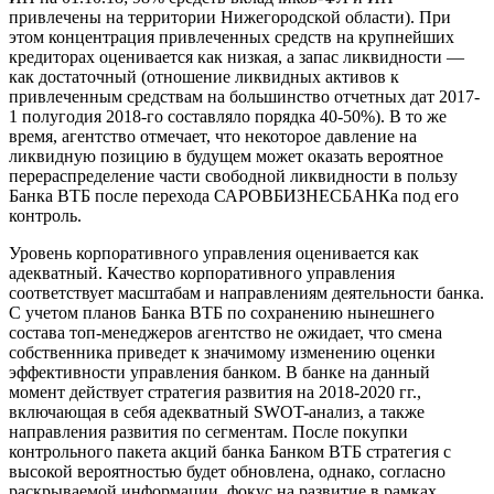
привлечены на территории Нижегородской области). При
этом концентрация привлеченных средств на крупнейших
кредиторах оценивается как низкая, а запас ликвидности —
как достаточный (отношение ликвидных активов к
привлеченным средствам на большинство отчетных дат 2017-
1 полугодия 2018-го составляло порядка 40-50%). В то же
время, агентство отмечает, что некоторое давление на
ликвидную позицию в будущем может оказать вероятное
перераспределение части свободной ликвидности в пользу
Банка ВТБ после перехода САРОВБИЗНЕСБАНКа под его
контроль.
Уровень корпоративного управления оценивается как
адекватный. Качество корпоративного управления
соответствует масштабам и направлениям деятельности банка.
С учетом планов Банка ВТБ по сохранению нынешнего
состава топ-менеджеров агентство не ожидает, что смена
собственника приведет к значимому изменению оценки
эффективности управления банком. В банке на данный
момент действует стратегия развития на 2018-2020 гг.,
включающая в себя адекватный SWOT-анализ, а также
направления развития по сегментам. После покупки
контрольного пакета акций банка Банком ВТБ стратегия с
высокой вероятностью будет обновлена, однако, согласно
раскрываемой информации, фокус на развитие в рамках