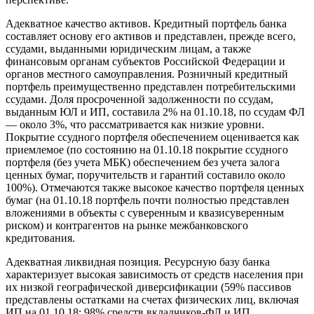
Адекватное качество активов. Кредитный портфель банка
составляет основу его активов и представлен, прежде всего,
ссудами, выданными юридическим лицам, а также
финансовым органам субъектов Российской Федерации и
органов местного самоуправления. Розничный кредитный
портфель преимущественно представлен потребительскими
ссудами. Доля просроченной задолженности по ссудам,
выданным ЮЛ и ИП, составила 2% на 01.10.18, по ссудам ФЛ
— около 3%, что рассматривается как низкие уровни.
Покрытие ссудного портфеля обеспечением оценивается как
приемлемое (по состоянию на 01.10.18 покрытие ссудного
портфеля (без учета МБК) обеспечением без учета залога
ценных бумаг, поручительств и гарантий составило около
100%). Отмечаются также высокое качество портфеля ценных
бумаг (на 01.10.18 портфель почти полностью представлен
вложениями в объекты с суверенным и квазисуверенным
риском) и контрагентов на рынке межбанковского
кредитования.
Адекватная ликвидная позиция. Ресурсную базу банка
характеризует высокая зависимость от средств населения при
их низкой географической диверсификации (59% пассивов
представлены остатками на счетах физических лиц, включая
ИП на 01.10.18; 98% средств вкладчиков-ФЛ и ИП