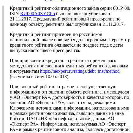
Кредитный рейтинг облигационного займа серии 001P-08,
ISIN
RU000A0ZYCP5
был впервые опубликован
21.11.2017. Предыдущий рейтинговый пресс-релиз по
данному объекту рейтинга был опубликован 21.11.2017.
Кредитный рейтинг присвоен по российской
национальной шкале и является долгосрочным. Пересмотр
кредитного рейтинга ожидается не позднее года с даты
выпуска настоящего пресс-релиза.
При присвоении кредитного рейтинга применялась
методология присвоения кредитных рейтингов долговым
инструментам
https://raexpert.ru/ratings/debt_inst/method
(вступила в силу 10.05.2018).
Присвоенный рейтинг отражает всю существенную
информацию в отношении объекта рейтинга, имеющуюся
у АО «Эксперт РА», достоверность и качество которой, по
мнению АО «Эксперт РА», являются надлежащими.
Ключевыми источниками информации, использованными
в рамках рейтингового анализа, являлись данные Банка
России, ПАО «НК «Роснефть», а также данные АО
«Эксперт РА». Информация, используемая АО «Эксперт
РА» в рамках рейтингового анализа, являлась достаточной