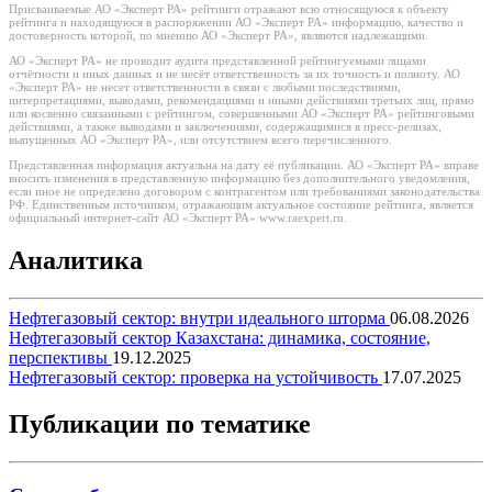
Присваиваемые АО «Эксперт РА» рейтинги отражают всю относящуюся к объекту
рейтинга и находящуюся в распоряжении АО «Эксперт РА» информацию, качество и
достоверность которой, по мнению АО «Эксперт РА», являются надлежащими.
АО «Эксперт РА» не проводит аудита представленной рейтингуемыми лицами
отчётности и иных данных и не несёт ответственность за их точность и полноту. АО
«Эксперт РА» не несет ответственности в связи с любыми последствиями,
интерпретациями, выводами, рекомендациями и иными действиями третьих лиц, прямо
или косвенно связанными с рейтингом, совершенными АО «Эксперт РА» рейтинговыми
действиями, а также выводами и заключениями, содержащимися в пресс-релизах,
выпущенных АО «Эксперт РА», или отсутствием всего перечисленного.
Представленная информация актуальна на дату её публикации. АО «Эксперт РА» вправе
вносить изменения в представленную информацию без дополнительного уведомления,
если иное не определено договором с контрагентом или требованиями законодательства
РФ. Единственным источником, отражающим актуальное состояние рейтинга, является
официальный интернет-сайт АО «Эксперт РА» www.raexpert.ru.
Аналитика
Нефтегазовый сектор: внутри идеального шторма
06.08.2026
Нефтегазовый сектор Казахстана: динамика, состояние,
перспективы
19.12.2025
Нефтегазовый сектор: проверка на устойчивость
17.07.2025
Публикации по тематике