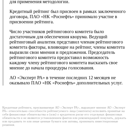
для применения методологии.
Кредитный рейтинг был присвоен в рамках заключенного
договора, ПАО «НК «Роснефть» принимало участие в
присвоении рейтинга.
Число участников рейтингового комитета было
достаточным для обеспечения кворума. Ведущий
рейтинговый аналитик представил членам рейтингового
комитета факторы, влияющие на рейтинг, члены комитета
выразили свои мнения и предложения. Председатель
рейтингового комитета предоставил возможность
каждому члену рейтингового комитета высказать свое
мнение до начала процедуры голосования.
АО «Эксперт РА» в течение последних 12 месяцев не
оказывало ПАО «НК «Роснефть» дополнительных услуг.
Кредитные рейтинги, присваиваемые АО «Эксперт РА», выражают мнение АО «Эксперт
РА» относительно способности рейтингуемого лица (эмитента) исполнять принятые на
себя финансовые обязательства и (или) о кредитном риске его отдельных финансовых
обязательств и не являются установлением фактов или рекомендацией покупать, держать
или продавать те или иные ценные бумаги или активы, принимать инвестиционные
решения.