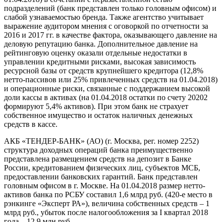
подразделений (банк представлен только головным офисом) и
слабой узнаваемостью бренда. Также агентство учитывает
выражение аудитором мнения с оговоркой по отчетности за
2016 и 2017 гг. в качестве фактора, оказывающего давление на
деловую репутацию банка. Дополнительное давление на
рейтинговую оценку оказали отдельные недостатки в
управлении кредитными рисками, высокая зависимость
ресурсной базы от средств крупнейшего кредитора (12,8%
нетто-пассивов или 25% привлеченных средств на 01.04.2018)
и операционные риски, связанные с поддержанием высокой
доли кассы в активах (на 01.04.2018 остатки по счету 20202
формируют 5,4% активов). При этом банк не страхует
собственное имущество и остаток наличных денежных
средств в кассе.
АКБ «ТЕНДЕР-БАНК» (АО) (г. Москва, рег. номер 2252)
структура доходных операций банка преимущественно
представлена размещением средств на депозит в Банке
России, кредитованием физических лиц, субъектов МСБ,
предоставлении банковских гарантий. Банк представлен
головным офисом в г. Москве. На 01.04.2018 размер нетто-
активов банка по РСБУ составил 1,6 млрд руб. (420-е место в
рэнкинге «Эксперт РА»), величина собственных средств – 1
млрд руб., убыток после налогообложения за I квартал 2018
года – 12,9 млн руб.