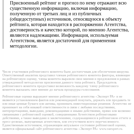
Присвоенный рейтинг и прогноз по нему отражают всю
существенную информацию, включая информацию,
полученную от третьих лиц и из публичных
(общедоступных) источников, относящуюся к объекту
рейтинга, которая находится в распоряжении Агентства,
достоверность и качество которой, по мнению Агентства,
являются надлежащими. Информация, используемая
Агентством, является достаточной для применения
методологии.
Число участников рейтингового комитета было достаточным для обеспечения кворума.
Ответственный аналитик представил членам рейтингового комитета факторы, влияющие
на рейтинговую оценку, члены комитета выразили свои мнения и предложения в рамках
утвержденной методологии присвоения данного типа рейтинга. Председатель
рейтингового комитета предоставил возможность каждому члену рейтингового
комитета высказать свое мнение до начала процедуры голосования.
Рейтинговые оценки выражают мнение рейтингового агентства «Эксперт РА» и не
являются установлением фактов или рекомендацией покупать, держать или продавать те
или иные ценные бумаги или активы, принимать инвестиционные решения. Агентство не
принимает на себя никакой ответственности в связи с любыми последствиями,
интерпретациями, выводами, рекомендациями и иными действиями, прямо или косвенно
связанными с рейтинговой оценкой, совершенными Агентством рейтинговыми
действиями, а также выводами и заключениями, содержащимися в рейтинговом отчете и
пресс-релизах, выпущенных агентством, или отсутствием всего перечисленного.
Единственным источником, отражающим актуальное состояние рейтинговой оценки,
является официальный сайт рейтингового агентства «Эксперт РА» www.raexpert.ru.