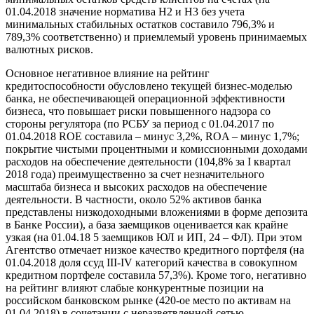
01.04.2018 значение норматива Н2 и Н3 без учета
минимальных стабильных остатков составило 796,3% и
789,3% соответственно) и приемлемый уровень принимаемых
валютных рисков.
Основное негативное влияние на рейтинг
кредитоспособности обусловлено текущей бизнес-моделью
банка, не обеспечивающей операционной эффективности
бизнеса, что повышает риски повышенного надзора со
стороны регулятора (по РСБУ за период с 01.04.2017 по
01.04.2018 ROE составила – минус 3,2%, ROA – минус 1,7%;
покрытие чистыми процентными и комиссионными доходами
расходов на обеспечение деятельности (104,8% за I квартал
2018 года) преимущественно за счет незначительного
масштаба бизнеса и высоких расходов на обеспечение
деятельности. В частности, около 52% активов банка
представлены низкодоходными вложениями в форме депозита
в Банке России), а база заемщиков оценивается как крайне
узкая (на 01.04.18 5 заемщиков ЮЛ и ИП, 24 – ФЛ). При этом
Агентство отмечает низкое качество кредитного портфеля (на
01.04.2018 доля ссуд III-IV категорий качества в совокупном
кредитном портфеле составила 57,3%). Кроме того, негативно
на рейтинг влияют слабые конкурентные позиции на
российском банковском рынке (420-ое место по активам на
01.04.2018) в сочетании с неразветвленной сетью