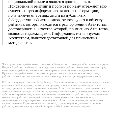
национальной шкале и является долгосрочным.
Присвоенный рейтинг и прогноз по нему отражают всю
существенную информацию, включая информацию,
полученную от третьих лиц и из публичных
(общедоступных) источников, относящуюся к объекту
рейтинга, которая находится в распоряжении Агентства,
достоверность и качество которой, по мнению Агентства,
являются надлежащими. Информация, используемая
Агентством, является достаточной для применения
методологии.
Число участников рейтингового комитета было достаточным для обеспечения кворума.
Ведущий рейтинговый аналитик представил членам рейтингового комитета факторы,
влияющие на рейтинг, члены комитета выразили свои мнения и предложения.
Председатель рейтингового комитета предоставил возможность каждому члену
рейтингового комитета высказать свое мнение до начала процедуры голосования.
Рейтинги выражают мнение АО «Эксперт РА» и не являются установлением фактов или
рекомендацией покупать, держать или продавать те или иные ценные бумаги или
активы, принимать инвестиционные решения. Агентство не несет ответственности в
связи с любыми последствиями, интерпретациями, выводами, рекомендациями и иными
действиями третьих лиц, прямо или косвенно связанными с рейтингом, совершенными
Агентством рейтинговыми действиями, а также выводами и заключениями,
содержащимися в пресс-релизах, выпущенных Агентством, или отсутствием всего
перечисленного. Единственным источником, отражающим актуальное состояние
рейтинга, является официальный интернет-сайт Агентства www.raexpert.ru.