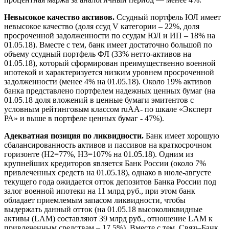
Невысокое качество активов.
Ссудный портфель ЮЛ имеет
невысокое качество (доля ссуд V категории – 22%, доля
просроченной задолженности по ссудам ЮЛ и ИП – 18% на
01.05.18). Вместе с тем, банк имеет достаточно большой по
объему ссудный портфель ФЛ (33% нетто-активов на
01.05.18), который сформирован преимущественно военной
ипотекой и характеризуется низким уровнем просроченной
задолженности (менее 4% на 01.05.18). Около 19% активов
банка представлено портфелем надежных ценных бумаг (на
01.05.18 доля вложений в ценные бумаги эмитентов с
условным рейтинговым классом ruAA- по шкале «Эксперт
РА» и выше в портфеле ценных бумаг - 47%).
Адекватная позиция по ликвидности.
Банк имеет хорошую
сбалансированность активов и пассивов на краткосрочном
горизонте (Н2=77%, Н3=107% на 01.05.18). Одним из
крупнейших кредиторов является Банк России (около 7%
привлеченных средств на 01.05.18), однако в июле-августе
текущего года ожидается отток депозитов Банка России под
залог военной ипотеки на 11 млрд руб., при этом банк
обладает приемлемым запасом ликвидности, чтобы
выдержать данный отток (на 01.05.18 высоколиквидные
активы (LAM) составляют 39 млрд руб., отношение LAM к
привлеченным средствам – 17,5%). Вместе с тем, Связь-Банк