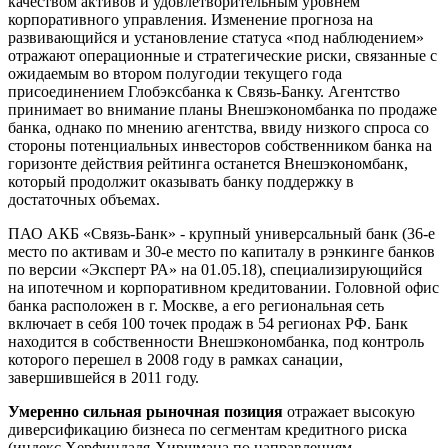
качеством активов и удовлетворительным уровнем
корпоративного управления. Изменение прогноза на
развивающийся и установление статуса «под наблюдением»
отражают операционные и стратегические риски, связанные с
ожидаемым во втором полугодии текущего года
присоединением Глобэксбанка к Связь-Банку. Агентство
принимает во внимание планы Внешэкономбанка по продаже
банка, однако по мнению агентства, ввиду низкого спроса со
стороны потенциальных инвесторов собственником банка на
горизонте действия рейтинга останется Внешэкономбанк,
который продолжит оказывать банку поддержку в
достаточных объемах.
ПАО АКБ «Связь-Банк» - крупный универсальный банк (36-е
место по активам и 30-е место по капиталу в рэнкинге банков
по версии «Эксперт РА» на 01.05.18), специализирующийся
на ипотечном и корпоративном кредитовании. Головной офис
банка расположен в г. Москве, а его региональная сеть
включает в себя 100 точек продаж в 54 регионах РФ. Банк
находится в собственности Внешэкономбанка, под контроль
которого перешел в 2008 году в рамках санации,
завершившейся в 2011 году.
Умеренно сильная рыночная позиция
отражает высокую
диверсификацию бизнеса по сегментам кредитного риска
(индекс Херфиндаля-Хиршмана по направлениям