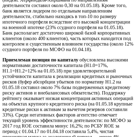
деятельности составил около 0,30 на 01.05.18). Кроме того,
банк является лидером по отдельным направлениям
деятельности, стабильно находясь в топ-10 по размеру
ипотечного портфеля вследствие его высокой концентрации
на военной ипотеке (23% ссудного портфеля на 01.05.18).
Банк располагает достаточно широкой базой корпоративных
клиентов (около 400 клиентов), часть которых находится под
контролем и существенным влиянием государства (около 12%
ссудного портфеля по МСФО на 01.04.18).
Приемлемая позиция по капиталу
обусловлена высокими
нормативами достаточности капитала (Н1.0=17%,
Н1.1=Н1.2=12% на 01.05.18) при удовлетворительной
устойчивости капитала к реализации кредитных и рыночных
рисков (буфер абсорбции убытков по нормативу Н1.2 на
01.05.18 составил около 7% базы подверженных кредитному
риску активов и внебалансовых обязательств). Поддержку
рейтингу оказывает низкая концентрация активных операций
на объектах крупного кредитного риска (на 01.05.18 крупные
кредитные риски к активам за вычетом резервов составили
33%). Среди негативных факторов агентство отмечает
текущий уровень эффективности деятельности: по МСФО за
2017 год ROE составила минус 16,2%; по РСБУ ROE за
период с 01.04.17 по 01.04.18 составила 5,4%, чистая
процентная маржа за аналогичный период — менее 4%.