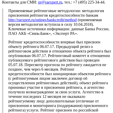
Контакты для СМИ:
pr@raexpert.ru
, тел.: +7 (495) 225-34-44.
Применяемые рейтинговые методологии: методология
присвоения рейтингов кредитоспособности банкам
http://raexpert.ru/ratings/bankcredit/method
(применяемая
версия методологии вступила в силу 10.04.2018).
Ключевые источники информации: данные Банка России,
ПАО АКБ «Связь-Банк», «Эксперт РА».
Рейтинг кредитоспособности впервые был присвоен
объекту рейтинга 06.07.17. Предыдущий релиз о
рейтинговом действии в отношении объекта рейтинга был
опубликован 06.07.17. Рейтинговый комитет в отношении
публикуемого рейтингового действия был проведен
05.07.18. Пересмотр прогноза по рейтингу ожидается не
позднее, чем через 6 месяцев. Рейтинг
кредитоспособности был инициирован объектом рейтинга
(с рейтингуемым лицом заключен договор об
осуществлении рейтинговых действий), объект рейтинга
принимал участие в присвоении рейтинга, и агентство
получило вознаграждение за свои услуги. Агентство в
течение последних 12 месяцев не оказывало
рейтингуемому лицу дополнительные (отличные от
присвоения и мониторинга (поддержания) присвоенного
рейтинга) услуги. Рейтинг присвоен по российской