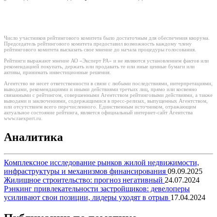
Число участников рейтингового комитета было достаточным для обеспечения кворума.
Председатель рейтингового комитета предоставил возможность каждому члену
рейтингового комитета высказать свое мнение до начала процедуры голосования.
Рейтинги выражают мнение АО «Эксперт РА» и не являются установлением фактов или
рекомендацией покупать, держать или продавать те или иные ценные бумаги или
активы, принимать инвестиционные решения.
Агентство не несет ответственности в связи с любыми последствиями, интерпретациями,
выводами, рекомендациями и иными действиями третьих лиц, прямо или косвенно
связанными с рейтингом, совершенными Агентством рейтинговыми действиями, а также
выводами и заключениями, содержащимися в пресс-релизах, выпущенных Агентством,
или отсутствием всего перечисленного. Единственным источником, отражающим
актуальное состояние рейтинга, является официальный интернет-сайт Агентства
www.raexpert.ru.
Аналитика
Комплексное исследование рынков жилой недвижимости,
инфраструктуры и механизмов финансирования
09.09.2025
Жилищное строительство: прогноз негативный
24.07.2024
Рэнкинг привлекательности застройщиков: девелоперы
усиливают свои позиции, лидеры уходят в отрыв
17.04.2024