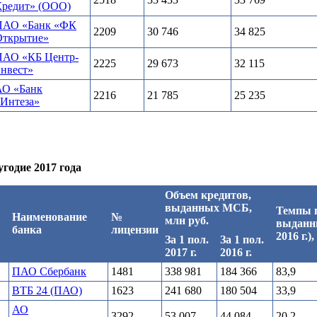
Кредит» (ООО)
ПАО «Банк «ФК
2209
30 746
34 825
Открытие»
ПАО «КБ Центр-
2225
29 673
32 115
нвест»
АО «Банк
2216
21 785
25 235
Интеза»
годие 2017 года
Объем кредитов,
выданных МСБ,
Темпы п
Наименование
№
млн руб.
выданны
банка
лицензии
2016 г.)
За 1 пол.
За 1 пол.
2017 г.
2016 г.
ПАО Сбербанк
1481
338 981
184 366
83,9
ВТБ 24 (ПАО)
1623
241 680
180 504
33,9
АО
3292
53 007
44 084
20,2