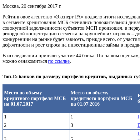
Москва, 20 сентября 2017 г.
Рейтинговое агентство «Эксперт РА» подвело итоги исследова
в сегменте кредитования МСБ сменились положительной динами
совокупной задолженности субъектов МСП произошел, в первую
рекордной концентрации сегмента на крупнейших игроках – до
конкуренции на рынке будет зависеть, прежде всего, от участ
дефолтности и рост спроса на инвестиционные займы в преддв
В исследовании приняли участие 44 банка. По нашим оценкам,
можно ознакомиться
по ссылке
.
Топ-15 банков по размеру портфеля кредитов, выданных су
Место по объему
Место по объему
кредитного портфеля МСБ
кредитного портфеля МСБ
на 01.07.2017
на 01.07.2016
1
1
2
3
3
5
«