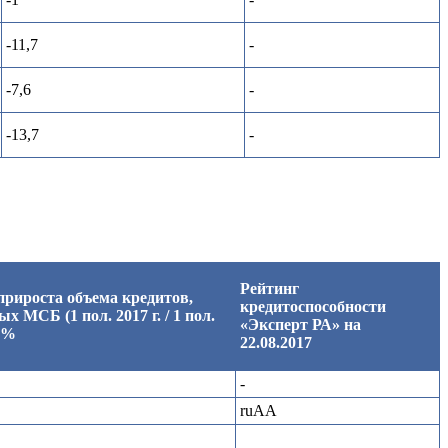
-11,7
-
-7,6
-
-13,7
-
Рейтинг
рироста объема кредитов,
кредитоспособности
х МСБ (1 пол. 2017 г. / 1 пол.
«Эксперт РА» на
, %
22.08.2017
-
ruAA
-