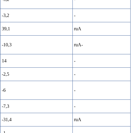
-3,2
-
39,1
ruA
-10,3
ruA-
14
-
-2,5
-
-6
-
-7,3
-
-31,4
ruA
-1
-