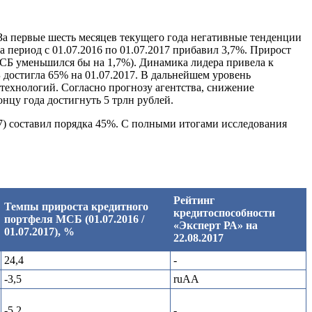
За первые шесть месяцев текущего года негативные тенденции
период с 01.07.2016 по 01.07.2017 прибавил 3,7%. Прирост
МСБ уменьшился бы на 1,7%). Динамика лидера привела к
достигла 65% на 01.07.2017. В дальнейшем уровень
 технологий. Согласно прогнозу агентства, снижение
нцу года достигнуть 5 трлн рублей.
7) составил порядка 45%. С полными итогами исследования
Рейтинг
Темпы прироста кредитного
кредитоспособности
портфеля МСБ (01.07.2016 /
«Эксперт РА» на
01.07.2017), %
22.08.2017
24,4
-
-3,5
ruAA
-5,2
-