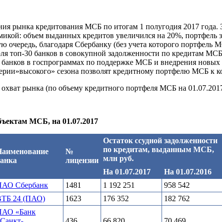
ния рынка кредитования МСБ по итогам 1 полугодия 2017 года. 
кой: объем выданных кредитов увеличился на 20%, портфель за 
 очередь, благодаря Сбербанку (без учета которого портфель 
ля топ-30 банков в совокупной задолженности по кредитам МСБ 
ия банков в госпрограммах по поддержке МСБ и внедрения новых
ерии»высокого» сезона позволят кредитному портфелю МСБ к ко
 охват рынка (по объему кредитного портфеля МСБ на 01.07.201
бъектам МСБ, на 01.07.2017
Остаток ссудной задолженности
по кредитам, выданным МСБ,
Наименование
№
млн руб.
банка
лицензии
На 01.07.2017
На 01.07.2016
ПАО Сбербанк
1481
1 192 251
958 542
ВТБ 24 (ПАО)
1623
176 352
182 762
ПАО «Банк
Санкт-
436
66 820
70 469