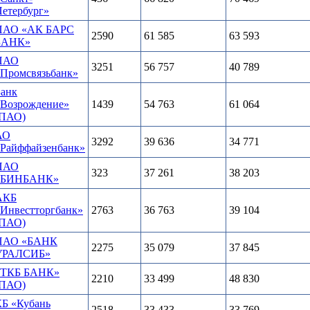
етербург»
ПАО «АК БАРС
2590
61 585
63 593
БАНК»
ПАО
3251
56 757
40 789
«Промсвязьбанк»
Банк
«Возрождение»
1439
54 763
61 064
(ПАО)
АО
3292
39 636
34 771
«Райффайзенбанк»
ПАО
323
37 261
38 203
«БИНБАНК»
АКБ
Инвестторгбанк»
2763
36 763
39 104
(ПАО)
ПАО «БАНК
2275
35 079
37 845
УРАЛСИБ»
«ТКБ БАНК»
2210
33 499
48 830
(ПАО)
КБ «Кубань
2518
33 433
33 769