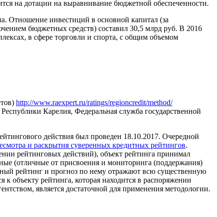
дится на дотации на выравнивание бюджетной обеспеченности.
а. Отношение инвестиций в основной капитал (за
чением бюджетных средств) составил 30,5 млрд руб. В 2016
ексах, в сфере торговли и спорта, с общим объемом
етов)
http://www.raexpert.ru/ratings/regioncredit/method/
 Республики Карелия, Федеральная служба государственной
ейтингового действия был проведен 18.10.2017. Очередной
есмотра и раскрытия суверенных кредитных рейтингов
.
ении рейтинговых действий), объект рейтинга принимал
ьные (отличные от присвоения и мониторинга (поддержания)
нный рейтинг и прогноз по нему отражают всю существенную
к объекту рейтинга, которая находится в распоряжении
ентством, является достаточной для применения методологии.