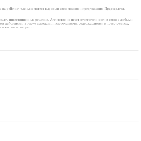
 на рейтинг, члены комитета выразили свои мнения и предложения. Председатель
имать инвестиционные решения. Агентство не несет ответственности в связи с любыми
ми действиями, а также выводами и заключениями, содержащимися в пресс-релизах,
тства www.raexpert.ru.