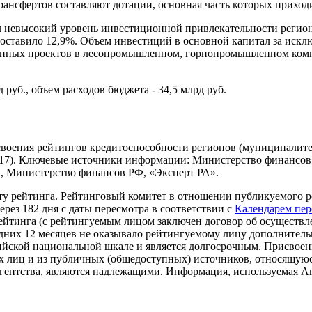
рансфертов составляют дотации, основная часть которых прихо
 невысокий уровень инвестиционной привлекательности регион
оставило 12,9%. Объем инвестиций в основной капитал за исклю
онных проектов в лесопромышленном, горнопромышленном компл
 руб., объем расходов бюджета - 34,5 млрд руб.
воения рейтингов кредитоспособности регионов (муниципалит
2017). Ключевые источники информации: Министерство финансов
, Министерство финансов РФ, «Эксперт РА».
ту рейтинга. Рейтинговый комитет в отношении публикуемого р
ерез 182 дня с даты пересмотра в соответствии с
Календарем пер
йтинга (с рейтингуемым лицом заключен договор об осуществл
едних 12 месяцев не оказывало рейтингуемому лицу дополнител
сийской национальной шкале и является долгосрочным. Присвое
лиц и из публичных (общедоступных) источников, относящуюся 
Агентства, являются надлежащими. Информация, используемая Аг