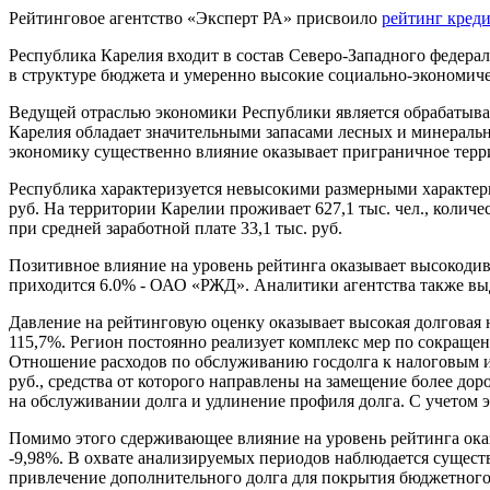
Рейтинговое агентство «Эксперт РА» присвоило
рейтинг кред
Республика Карелия входит в состав Северо-Западного федерал
в структуре бюджета и умеренно высокие социально-экономиче
Ведущей отраслью экономики Республики является обрабатыва
Карелия обладает значительными запасами лесных и минеральн
экономику существенно влияние оказывает приграничное терри
Республика характеризуется невысокими размерными характерис
руб. На территории Карелии проживает 627,1 тыс. чел., коли
при средней заработной плате 33,1 тыс. руб.
Позитивное влияние на уровень рейтинга оказывает высокоди
приходится 6.0% - ОАО «РЖД». Аналитики агентства также выд
Давление на рейтинговую оценку оказывает высокая долговая н
115,7%. Регион постоянно реализует комплекс мер по сокраще
Отношение расходов по обслуживанию госдолга к налоговым и н
руб., средства от которого направлены на замещение более д
на обслуживании долга и удлинение профиля долга. С учетом 
Помимо этого сдерживающее влияние на уровень рейтинга ока
-9,98%. В охвате анализируемых периодов наблюдается существ
привлечение дополнительного долга для покрытия бюджетного 