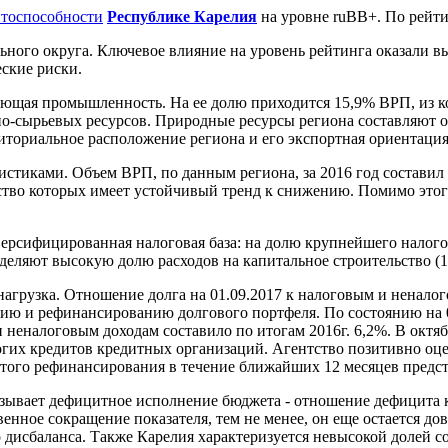
итоспособности
Республике Карелия
на уровне ruBB+. По рейти
ьного округа. Ключевое влияние на уровень рейтинга оказали в
ские риски.
ющая промышленность. На ее долю приходится 15,9% ВРП, из к
о-сырьевых ресурсов. Природные ресурсы региона составляют о
ториальное расположение региона и его экспортная ориентация
тиками. Объем ВРП, по данным региона, за 2016 год составил 2
чество которых имеет устойчивый тренд к снижению. Помимо это
версифицированная налоговая база: на долю крупнейшего налого
еляют высокую долю расходов на капитальное строительство (11
агрузка. Отношение долга на 01.09.2017 к налоговым и неналого
нию и рефинансированию долгового портфеля. По состоянию на 
еналоговым доходам составило по итогам 2016г. 6,2%. В октябр
орогих кредитов кредитных организаций. Агентство позитивно 
этого рефинансирования в течение ближайших 12 месяцев предст
зывает дефицитное исполнение бюджета - отношение дефицита к
енное сокращение показателя, тем не менее, он еще остается д
дисбаланса. Также Карелия характеризуется невысокой долей с