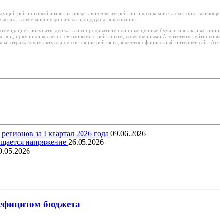
дущий рейтинговый аналитик представил членам рейтингового комитета факторы, влияющие
ысказать свое мнение до начала процедуры голосования.
омендацией покупать, держать или продавать те или иные ценные бумаги или активы, прин
х лиц, прямо или косвенно связанными с рейтингом, совершенными Агентством рейтинговы
м, отражающим актуальное состояние рейтинга, является официальный интернет-сайт Аген
егионов за I квартал 2026 года
09.06.2026
щущается напряжение
26.05.2026
0.05.2026
 дефицитом бюджета