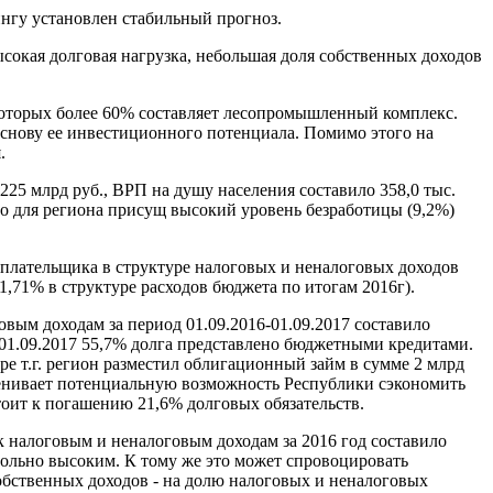
нгу установлен стабильный прогноз.
ысокая долговая нагрузка, небольшая доля собственных доходов
оторых более 60% составляет лесопромышленный комплекс.
снову ее инвестиционного потенциала. Помимо этого на
.
25 млрд руб., ВРП на душу населения составило 358,0 тыс.
го для региона присущ высокий уровень безработицы (9,2%)
плательщика в структуре налоговых и неналоговых доходов
,71% в структуре расходов бюджета по итогам 2016г).
вым доходам за период 01.09.2016-01.09.2017 составило
01.09.2017 55,7% долга представлено бюджетными кредитами.
е т.г. регион разместил облигационный займ в сумме 2 млрд
оценивает потенциальную возможность Республики сэкономить
оит к погашению 21,6% долговых обязательств.
 налоговым и неналоговым доходам за 2016 год составило
овольно высоким. К тому же это может спровоцировать
обственных доходов - на долю налоговых и неналоговых