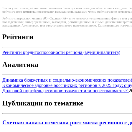
Число участников рейтингового комитета было достаточным для обеспечения кворума. Ве
рейтингового комитета предоставил возможность каждому члену рейтингового комитета в
Рейтинги выражают мнение АО «Эксперт РА» и не являются установлением фактов или рек
последствиями, интерпретациями, выводами, рекомендациями и иными действиями третьи
выпущенных Агентством, или отсутствием всего перечисленного. Единственным источнико
Рейтинги
Рейтинги кредитоспособности региона (муниципалитета)
Аналитика
Динамика бюджетных и социально-экономических показателей р
Экономическое здоровье российских регионов в 2025 году: о
Долговой портфель регионов: тяжелеет или перестраивается?
2
Публикации по тематике
Счетная палата отметила рост числа регионов с