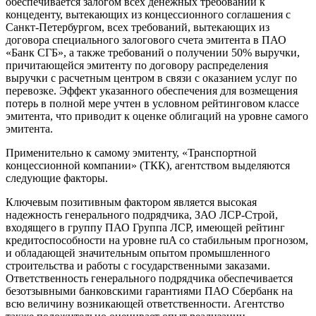
обеспечивается залогом всех денежных требований к
концеденту, вытекающих из концессионного соглашения с
Санкт-Петербургом, всех требований, вытекающих из
договора специального залогового счета эмитента в ПАО
«Банк СГБ», а также требований о получении 50% выручки,
причитающейся эмитенту по договору распределения
выручки с расчетным центром в связи с оказанием услуг по
перевозке. Эффект указанного обеспечения для возмещения
потерь в полной мере учтен в условном рейтинговом классе
эмитента, что приводит к оценке облигаций на уровне самого
эмитента.
Применительно к самому эмитенту, «Транспортной
концессионной компании» (ТКК), агентством выделяются
следующие факторы.
Ключевым позитивным фактором является высокая
надежность генерального подрядчика, ЗАО ЛСР-Строй,
входящего в группу ПАО Группа ЛСР, имеющей рейтинг
кредитоспособности на уровне ruA со стабильным прогнозом,
и обладающей значительным опытом промышленного
строительства и работы с государственными заказами.
Ответственность генерального подрядчика обеспечивается
безотзывными банковскими гарантиями ПАО Сбербанк на
всю величину возникающей ответственности. Агентство