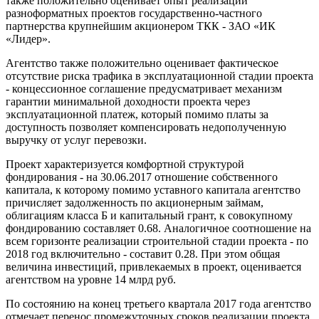
также положительно оценивает опыт реализации
разноформатных проектов государственно-частного
партнерства крупнейшим акционером ТКК - ЗАО «ИК
«Лидер».
Агентство также положительно оценивает фактическое
отсутствие риска трафика в эксплуатационной стадии проекта
- концессионное соглашение предусматривает механизм
гарантии минимальной доходности проекта через
эксплуатационной платеж, который помимо платы за
доступность позволяет компенсировать недополученную
выручку от услуг перевозки.
Проект характеризуется комфортной структурой
фондирования - на 30.06.2017 отношение собственного
капитала, к которому помимо уставного капитала агентство
причисляет задолженность по акционерным займам,
облигациям класса Б и капитальный грант, к совокупному
фондированию составляет 0.68. Аналогичное соотношение на
всем горизонте реализации строительной стадии проекта - по
2018 год включительно - составит 0.28. При этом общая
величина инвестиций, привлекаемых в проект, оценивается
агентством на уровне 14 млрд руб.
По состоянию на конец третьего квартала 2017 года агентство
отмечает перенос промежуточных сроков реализации проекта,