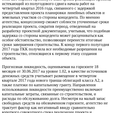
истекающий из полугодового сдвига начала работ на
четвертый квартал 2016 года, связанного с задержкой
предоставления проекта планировки линейных объектов и
земельных участков со стороны концедента. По мнению
агентства, концессионер сможет соблюсти уточненные сроки
реализации проекта, сократив период, отведенный на
разработку проектной документации, учитывая, что подобная
задержка со стороны концедента может расцениваться как
особое обстоятельство, позволяющее перенести итоговые
сроки завершения строительства. К концу первого полугодия
2017 года ТКК получила все необходимые разрешения на
строительство, относящиеся к первому этапу создания
объекта.
Прогнозная ликвидность, оцениваемая на горизонте 18
месяцев от 30.06.2017 на уровне 1.02, в качестве источников
денежных средств учитывает размещение в четвертом
квартале 2017 года нового транша облигаций класса А2, а
также платежи по капитальному гранту. Направления
использования ликвидности преимущественно включают
капитальные затраты, связанные со строительством, и
расходы по обслуживанию долга. Несмотря на малый запас
свободных средств на обозначенном горизонте, агентство не
трактует фактор как негативный ввиду сравнительно
короткого совокупного срока реализации проекта и