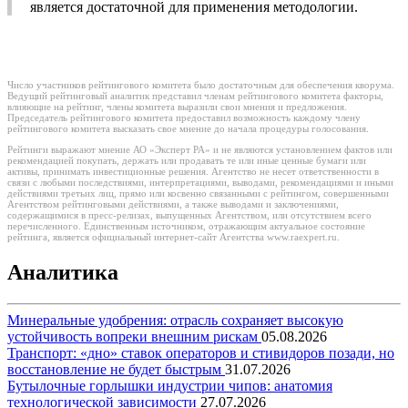
является достаточной для применения методологии.
Число участников рейтингового комитета было достаточным для обеспечения кворума.
Ведущий рейтинговый аналитик представил членам рейтингового комитета факторы,
влияющие на рейтинг, члены комитета выразили свои мнения и предложения.
Председатель рейтингового комитета предоставил возможность каждому члену
рейтингового комитета высказать свое мнение до начала процедуры голосования.
Рейтинги выражают мнение АО «Эксперт РА» и не являются установлением фактов или
рекомендацией покупать, держать или продавать те или иные ценные бумаги или
активы, принимать инвестиционные решения. Агентство не несет ответственности в
связи с любыми последствиями, интерпретациями, выводами, рекомендациями и иными
действиями третьих лиц, прямо или косвенно связанными с рейтингом, совершенными
Агентством рейтинговыми действиями, а также выводами и заключениями,
содержащимися в пресс-релизах, выпущенных Агентством, или отсутствием всего
перечисленного. Единственным источником, отражающим актуальное состояние
рейтинга, является официальный интернет-сайт Агентства www.raexpert.ru.
Аналитика
Минеральные удобрения: отрасль сохраняет высокую
устойчивость вопреки внешним рискам
05.08.2026
Транспорт: «дно» ставок операторов и стивидоров позади, но
восстановление не будет быстрым
31.07.2026
Бутылочные горлышки индустрии чипов: анатомия
технологической зависимости
27.07.2026