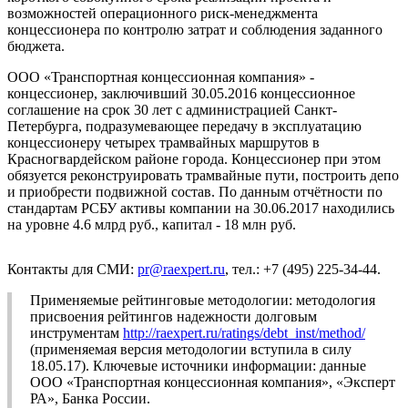
возможностей операционного риск-менеджмента
концессионера по контролю затрат и соблюдения заданного
бюджета.
ООО «Транспортная концессионная компания» -
концессионер, заключивший 30.05.2016 концессионное
соглашение на срок 30 лет с администрацией Санкт-
Петербурга, подразумевающее передачу в эксплуатацию
концессионеру четырех трамвайных маршрутов в
Красногвардейском районе города. Концессионер при этом
обязуется реконструировать трамвайные пути, построить депо
и приобрести подвижной состав. По данным отчётности по
стандартам РСБУ активы компании на 30.06.2017 находились
на уровне 4.6 млрд руб., капитал - 18 млн руб.
Контакты для СМИ:
pr@raexpert.ru
, тел.: +7 (495) 225-34-44.
Применяемые рейтинговые методологии: методология
присвоения рейтингов надежности долговым
инструментам
http://raexpert.ru/ratings/debt_inst/method/
(применяемая версия методологии вступила в силу
18.05.17). Ключевые источники информации: данные
ООО «Транспортная концессионная компания», «Эксперт
РА», Банка России.