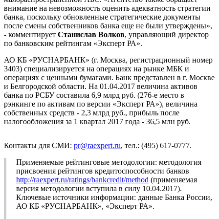
внимание на невозможность оценить адекватность стратегии
банка, поскольку обновленные стратегические документы
после смены собственников банка еще не были утверждены»,
- комментирует
Станислав Волков
, управляющий директор
по банковским рейтингам «Эксперт РА».
АО КБ «РУСНАРБАНК» (г. Москва, регистрационный номер
3403) специализируется на операциях на рынке МБК и
операциях с ценными бумагами. Банк представлен в г. Москве
и Белгородской области. На 01.04.2017 величина активов
банка по РСБУ составила 6,9 млрд руб. (276-е место в
рэнкинге по активам по версии «Эксперт РА»), величина
собственных средств - 2,3 млрд руб., прибыль после
налогообложения за 1 квартал 2017 года - 36,5 млн руб.
Контакты для СМИ:
pr@raexpert.ru
, тел.: (495) 617-0777.
Применяемые рейтинговые методологии: методология
присвоения рейтингов кредитоспособности банков
http://raexpert.ru/ratings/bankcredit/method
(применяемая
версия методологии вступила в силу 10.04.2017).
Ключевые источники информации: данные Банка России,
АО КБ «РУСНАРБАНК», «Эксперт РА».