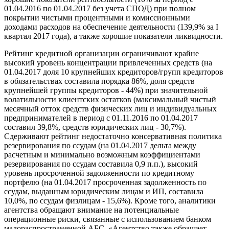
01.04.2016 по 01.04.2017 без учета СПОД) при полном
покрытии чистыми процентными и комиссионными
доходами расходов на обеспечение деятельности (139,9% за I
квартал 2017 года), а также хорошие показатели ликвидности.
Рейтинг кредитной организации ограничивают крайне
высокий уровень концентрации привлеченных средств (на
01.04.2017 доля 10 крупнейших кредиторов/групп кредиторов
в обязательствах составила порядка 86%, доля средств
крупнейшей группы кредиторов - 44%) при значительной
волатильности клиентских остатков (максимальный чистый
месячный отток средств физических лиц и индивидуальных
предпринимателей в период с 01.11.2016 по 01.04.2017
составил 39,8%, средств юридических лиц - 30,7%).
Сдерживают рейтинг недостаточно консервативная политика
резервирования по ссудам (на 01.04.2017 дельта между
расчетным и минимально возможным коэффициентами
резервирования по ссудам составила 0,9 п.п.), высокий
уровень просроченной задолженности по кредитному
портфелю (на 01.04.2017 просроченная задолженность по
ссудам, выданным юридическим лицам и ИП, составила
10,0%, по ссудам физлицам - 15,6%). Кроме того, аналитики
агентства обращают внимание на потенциальные
операционные риски, связанные с использованием банком
малораспространенной АБС. «Агентство также обращает