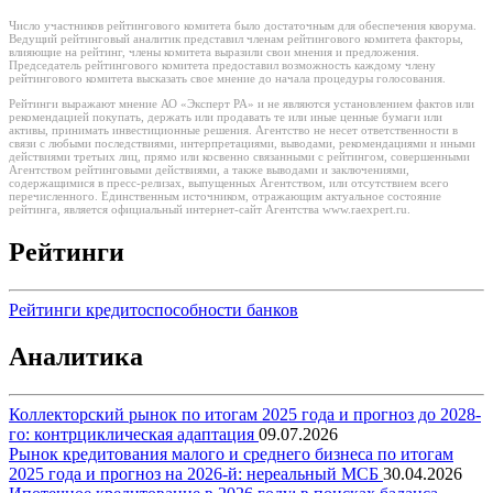
Число участников рейтингового комитета было достаточным для обеспечения кворума.
Ведущий рейтинговый аналитик представил членам рейтингового комитета факторы,
влияющие на рейтинг, члены комитета выразили свои мнения и предложения.
Председатель рейтингового комитета предоставил возможность каждому члену
рейтингового комитета высказать свое мнение до начала процедуры голосования.
Рейтинги выражают мнение АО «Эксперт РА» и не являются установлением фактов или
рекомендацией покупать, держать или продавать те или иные ценные бумаги или
активы, принимать инвестиционные решения. Агентство не несет ответственности в
связи с любыми последствиями, интерпретациями, выводами, рекомендациями и иными
действиями третьих лиц, прямо или косвенно связанными с рейтингом, совершенными
Агентством рейтинговыми действиями, а также выводами и заключениями,
содержащимися в пресс-релизах, выпущенных Агентством, или отсутствием всего
перечисленного. Единственным источником, отражающим актуальное состояние
рейтинга, является официальный интернет-сайт Агентства www.raexpert.ru.
Рейтинги
Рейтинги кредитоспособности банков
Аналитика
Коллекторский рынок по итогам 2025 года и прогноз до 2028-
го: контрциклическая адаптация
09.07.2026
Рынок кредитования малого и среднего бизнеса по итогам
2025 года и прогноз на 2026-й: нереальный МСБ
30.04.2026