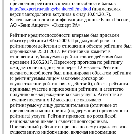
присвоения рейтингов кредитоспособности банков
http://raexpert.ru/ratings/bankcredit/method
(применяемая
версия методологии вступила в силу 10.04.2017).
Ключевые источники информации: данные Банка России,
АО «Банк Акцепт», «Эксперт РА».
Рейтинг кредитоспособности впервые был присвоен
объекту рейтинга 08.05.2009. Предыдущий релиз о
рейтинговом действии в отношении объекта рейтинга был
опубликован 25.01.2017. Рейтинговый комитет в
отношении публикуемого рейтингового действия был
проведен 16.05.2017. Пересмотр прогноза по рейтингу
ожидается не позднее, чем через 12 месяцев. Рейтинг
кредитоспособности был инициирован объектом рейтинга
(с рейтингуемым лицом заключен договор об
осуществлении рейтинговых действий), объект рейтинга
принимал участие в присвоении рейтинга, и агентство
получило вознаграждение за свои услуги. Агентство в
течение последних 12 месяцев не оказывало
рейтингуемому лицу дополнительные (отличные от
присвоения и мониторинга (поддержания) присвоенного
рейтинга) услуги. Рейтинг присвоен по российской
национальной шкале и является долгосрочным.
Присвоенный рейтинг и прогноз по нему отражают всю
существенную информацию, включая информацию,