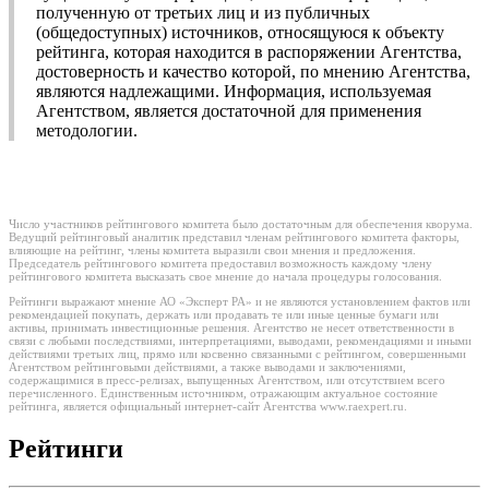
полученную от третьих лиц и из публичных
(общедоступных) источников, относящуюся к объекту
рейтинга, которая находится в распоряжении Агентства,
достоверность и качество которой, по мнению Агентства,
являются надлежащими. Информация, используемая
Агентством, является достаточной для применения
методологии.
Число участников рейтингового комитета было достаточным для обеспечения кворума.
Ведущий рейтинговый аналитик представил членам рейтингового комитета факторы,
влияющие на рейтинг, члены комитета выразили свои мнения и предложения.
Председатель рейтингового комитета предоставил возможность каждому члену
рейтингового комитета высказать свое мнение до начала процедуры голосования.
Рейтинги выражают мнение АО «Эксперт РА» и не являются установлением фактов или
рекомендацией покупать, держать или продавать те или иные ценные бумаги или
активы, принимать инвестиционные решения. Агентство не несет ответственности в
связи с любыми последствиями, интерпретациями, выводами, рекомендациями и иными
действиями третьих лиц, прямо или косвенно связанными с рейтингом, совершенными
Агентством рейтинговыми действиями, а также выводами и заключениями,
содержащимися в пресс-релизах, выпущенных Агентством, или отсутствием всего
перечисленного. Единственным источником, отражающим актуальное состояние
рейтинга, является официальный интернет-сайт Агентства www.raexpert.ru.
Рейтинги