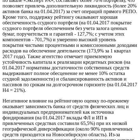
по шкале «Эксперт РА», составляет более 70% портфеля), что
позволяет привлечь дополнительную ликвидность (более 20%
активов банка на 01.04.2017) за счет операций прямого РЕПО.
Кроме того, поддержку рейтингу оказывают хорошая
обеспеченность ссудного портфеля (на 01.04.2017 покрытие
ссудного портфеля обеспечением без учета залога ценных
бумаг, поручительств и гарантий - 127,7%; с учетом этих
компонентов - 701,7%) и умеренно высокий уровень
покрытия чистыми процентными и комиссионными доходами
расходов на обеспечение деятельности (173,9% за 1 квартал
2017 года). Также агентство отмечает приемлемую
устойчивость капитала к реализации кредитных рисков (на
01.04.2017 нормативы достаточности собственных средств
выдерживают полное обесценение не менее 10% остатка
ссудной задолженности) и сбалансированность активов и
пассивов по срокам на долгосрочном горизонте (на 01.04.2017
Н4 = 21%).
Негативное влияние на рейтинговую оценку по-прежнему
оказывает зависимость банка от средств физических лиц и
индивидуальных предпринимателей как источника
фондирования (на 01.04.2017 вклады ФЛ и ИП в
привлеченных средствах составили 65,5%) при их низкой
географической диверсификации (около 90% привлеченных
средств приходится на Новосибирскую область). Из-за