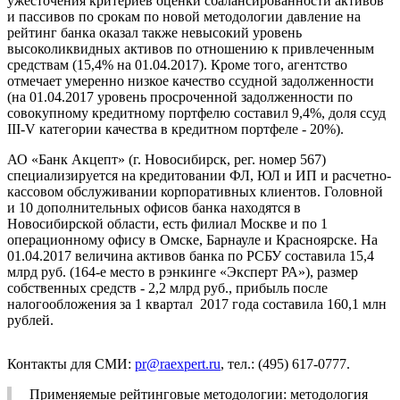
ужесточения критериев оценки сбалансированности активов
и пассивов по срокам по новой методологии давление на
рейтинг банка оказал также невысокий уровень
высоколиквидных активов по отношению к привлеченным
средствам (15,4% на 01.04.2017). Кроме того, агентство
отмечает умеренно низкое качество ссудной задолженности
(на 01.04.2017 уровень просроченной задолженности по
совокупному кредитному портфелю составил 9,4%, доля ссуд
III-V категории качества в кредитном портфеле - 20%).
АО «Банк Акцепт» (г. Новосибирск, рег. номер 567)
специализируется на кредитовании ФЛ, ЮЛ и ИП и расчетно-
кассовом обслуживании корпоративных клиентов. Головной
и 10 дополнительных офисов банка находятся в
Новосибирской области, есть филиал Москве и по 1
операционному офису в Омске, Барнауле и Красноярске. На
01.04.2017 величина активов банка по РСБУ составила 15,4
млрд руб. (164-е место в рэнкинге «Эксперт РА»), размер
собственных средств - 2,2 млрд руб., прибыль после
налогообложения за 1 квартал 2017 года составила 160,1 млн
рублей.
Контакты для СМИ:
pr@raexpert.ru
, тел.: (495) 617-0777.
Применяемые рейтинговые методологии: методология