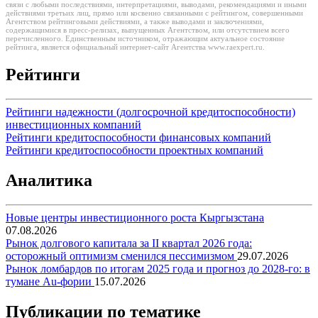
связи с любыми последствиями, интерпретациями, выводами, рекомендациями и иными
действиями третьих лиц, прямо или косвенно связанными с рейтингом, совершенными
Агентством рейтинговыми действиями, а также выводами и заключениями,
содержащимися в пресс-релизах, выпущенных Агентством, или отсутствием всего
перечисленного. Единственным источником, отражающим актуальное состояние
рейтинга, является официальный интернет-сайт Агентства www.raexpert.ru.
Рейтинги
Рейтинги надежности (долгосрочной кредитоспособности)
инвестиционных компаний
Рейтинги кредитоспособности финансовых компаний
Рейтинги кредитоспособности проектных компаний
Аналитика
Новые центры инвестиционного роста Кыргызстана
07.08.2026
Рынок долгового капитала за II квартал 2026 года:
осторожный оптимизм сменился пессимизмом
29.07.2026
Рынок ломбардов по итогам 2025 года и прогноз до 2028-го: в
тумане Au-фории
15.07.2026
Публикации по тематике