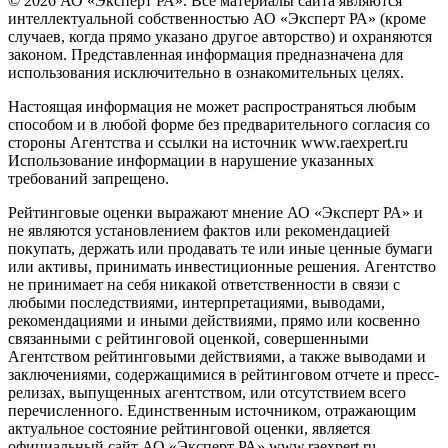
© 2026 АО «Эксперт РА». Все материалы сайта являются
интеллектуальной собственностью АО «Эксперт РА» (кроме
случаев, когда прямо указано другое авторство) и охраняются
законом. Представленная информация предназначена для
использования исключительно в ознакомительных целях.
Настоящая информация не может распространяться любым
способом и в любой форме без предварительного согласия со
стороны Агентства и ссылки на источник www.raexpert.ru
Использование информации в нарушение указанных
требований запрещено.
Рейтинговые оценки выражают мнение АО «Эксперт РА» и
не являются установлением фактов или рекомендацией
покупать, держать или продавать те или иные ценные бумаги
или активы, принимать инвестиционные решения. Агентство
не принимает на себя никакой ответственности в связи с
любыми последствиями, интерпретациями, выводами,
рекомендациями и иными действиями, прямо или косвенно
связанными с рейтинговой оценкой, совершенными
Агентством рейтинговыми действиями, а также выводами и
заключениями, содержащимися в рейтинговом отчете и пресс-
релизах, выпущенных агентством, или отсутствием всего
перечисленного. Единственным источником, отражающим
актуальное состояние рейтинговой оценки, является
официальный сайт АО «Эксперт РА» www.raexpert.ru.