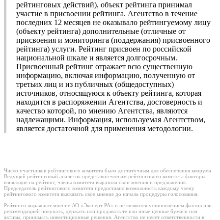
рейтинговых действий), объект рейтинга принимал
участие в присвоении рейтинга. Агентство в течение
последних 12 месяцев не оказывало рейтингуемому лицу
(объекту рейтинга) дополнительные (отличные от
присвоения и мониторинга (поддержания) присвоенного
рейтинга) услуги. Рейтинг присвоен по российской
национальной шкале и является долгосрочным.
Присвоенный рейтинг отражает всю существенную
информацию, включая информацию, полученную от
третьих лиц и из публичных (общедоступных)
источников, относящуюся к объекту рейтинга, которая
находится в распоряжении Агентства, достоверность и
качество которой, по мнению Агентства, являются
надлежащими. Информация, используемая Агентством,
является достаточной для применения методологии.
Число участников рейтингового комитета было достаточным для обеспечения кворума.
Ведущий рейтинговый аналитик представил членам рейтингового комитета факторы,
влияющие на рейтинг, члены комитета выразили свои мнения и предложения.
Председатель рейтингового комитета предоставил возможность каждому члену
рейтингового комитета высказать свое мнение до начала процедуры голосования.
Рейтинги выражают мнение АО «Эксперт РА» и не являются установлением фактов или
рекомендацией покупать, держать или продавать те или иные ценные бумаги или
активы, принимать инвестиционные решения. Агентство не несет ответственности в