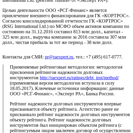
International Ltd. (рейтинг ruBBB- от «Эксперт РА»).
Целью деятельности ООО «РСГ-Финанс» является
привлечение внешнего финансирования для ГК «КОРТРОС».
Согласно консолидированной отчетности ГК «КОРТРОС»
(RSG International Ltd.) по МСФО объем активов компании по
состоянию на 31.12.2016 составил 813 млн долл., капитал -
325 млн долл., выручка компании за 2016 составила 307 млн
долл., чистая прибыль за тот же период - 38 млн долл.
Контакты для СМИ:
pr@raexpert.ru
, тел.: +7 (495) 617-0777.
Применяемые рейтинговые методологии: методология
присвоения рейтингов надежности долговых
инструментов
http://raexpert.ru/ratings/debt_inst/method/
(применяемая версия методологии вступила в силу
18.05.2017). Ключевые источники информации: данные
ООО «РСГ-Финанс», «Эксперт РА», Банка России.
Рейтинг надежности долговых инструментов впервые
присваивается объекту рейтинга. Агентство ранее не
присваивало рейтинг надежности долговых инструментов
объекту рейтинга. Рейтинг надежности долговых
инструментов был инициирован объектом рейтинга (с
рейтингуемым лицом заключен договор об осуществлении