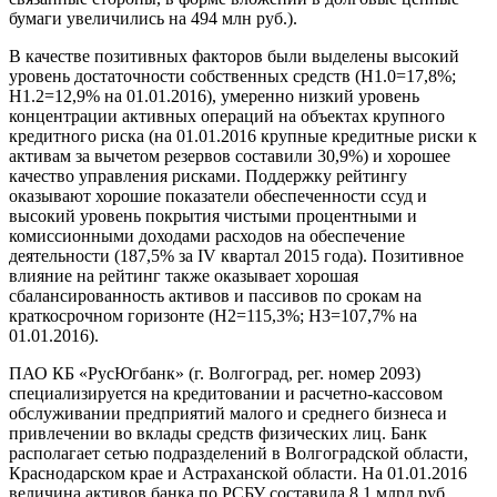
бумаги увеличились на 494 млн руб.).
В качестве позитивных факторов были выделены высокий
уровень достаточности собственных средств (Н1.0=17,8%;
Н1.2=12,9% на 01.01.2016), умеренно низкий уровень
концентрации активных операций на объектах крупного
кредитного риска (на 01.01.2016 крупные кредитные риски к
активам за вычетом резервов составили 30,9%) и хорошее
качество управления рисками. Поддержку рейтингу
оказывают хорошие показатели обеспеченности ссуд и
высокий уровень покрытия чистыми процентными и
комиссионными доходами расходов на обеспечение
деятельности (187,5% за IV квартал 2015 года). Позитивное
влияние на рейтинг также оказывает хорошая
сбалансированность активов и пассивов по срокам на
краткосрочном горизонте (Н2=115,3%; Н3=107,7% на
01.01.2016).
ПАО КБ «РусЮгбанк» (г. Волгоград, рег. номер 2093)
специализируется на кредитовании и расчетно-кассовом
обслуживании предприятий малого и среднего бизнеса и
привлечении во вклады средств физических лиц. Банк
располагает сетью подразделений в Волгоградской области,
Краснодарском крае и Астраханской области. На 01.01.2016
величина активов банка по РСБУ составила 8,1 млрд руб.