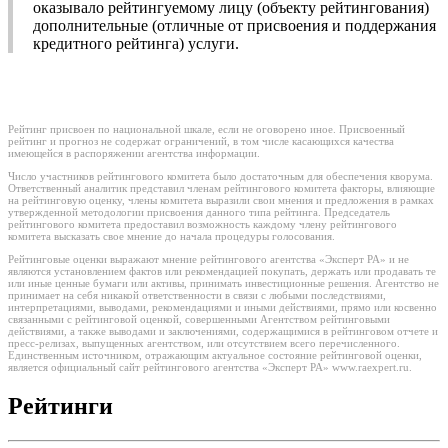
оказывало рейтингуемому лицу (объекту рейтингования)
дополнительные (отличные от присвоения и поддержания
кредитного рейтинга) услуги.
Рейтинг присвоен по национальной шкале, если не оговорено иное. Присвоенный
рейтинг и прогноз не содержат ограничений, в том числе касающихся качества
имеющейся в распоряжении агентства информации.
Число участников рейтингового комитета было достаточным для обеспечения кворума.
Ответственный аналитик представил членам рейтингового комитета факторы, влияющие
на рейтинговую оценку, члены комитета выразили свои мнения и предложения в рамках
утвержденной методологии присвоения данного типа рейтинга. Председатель
рейтингового комитета предоставил возможность каждому члену рейтингового
комитета высказать свое мнение до начала процедуры голосования.
Рейтинговые оценки выражают мнение рейтингового агентства «Эксперт РА» и не
являются установлением фактов или рекомендацией покупать, держать или продавать те
или иные ценные бумаги или активы, принимать инвестиционные решения. Агентство не
принимает на себя никакой ответственности в связи с любыми последствиями,
интерпретациями, выводами, рекомендациями и иными действиями, прямо или косвенно
связанными с рейтинговой оценкой, совершенными Агентством рейтинговыми
действиями, а также выводами и заключениями, содержащимися в рейтинговом отчете и
пресс-релизах, выпущенных агентством, или отсутствием всего перечисленного.
Единственным источником, отражающим актуальное состояние рейтинговой оценки,
является официальный сайт рейтингового агентства «Эксперт РА» www.raexpert.ru.
Рейтинги