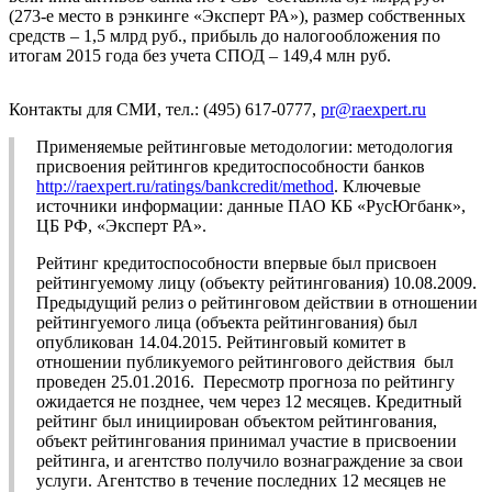
(273-е место в рэнкинге «Эксперт РА»), размер собственных
средств – 1,5 млрд руб., прибыль до налогообложения по
итогам 2015 года без учета СПОД – 149,4 млн руб.
Контакты для СМИ, тел.: (495) 617-0777,
pr@raexpert.ru
Применяемые рейтинговые методологии: методология
присвоения рейтингов кредитоспособности банков
http://raexpert.ru/ratings/bankcredit/method
. Ключевые
источники информации: данные ПАО КБ «РусЮгбанк»,
ЦБ РФ, «Эксперт РА».
Рейтинг кредитоспособности впервые был присвоен
рейтингуемому лицу (объекту рейтингования) 10.08.2009.
Предыдущий релиз о рейтинговом действии в отношении
рейтингуемого лица (объекта рейтингования) был
опубликован 14.04.2015. Рейтинговый комитет в
отношении публикуемого рейтингового действия был
проведен 25.01.2016. Пересмотр прогноза по рейтингу
ожидается не позднее, чем через 12 месяцев. Кредитный
рейтинг был инициирован объектом рейтингования,
объект рейтингования принимал участие в присвоении
рейтинга, и агентство получило вознаграждение за свои
услуги. Агентство в течение последних 12 месяцев не