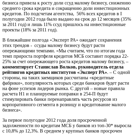
бизнеса привела к росту доли ссуд малому бизнесу, снижению
среднего срока кредита и сокращению доли инвестиционных
кредитов. По подсчетам агентства, 56% всех кредитов в I
полугодии 2012 года было выдано на срок до 12 месяцев (35%
за 2011 год) и лишь 11% ссуд пришлось на инвестиционные
проекты (18% за 2011 год).
В ближайшие полгода «Эксперт РА» ожидает сохранения
этих трендов - ссуды малому бизнесу будут расти
опережающими темпами. «Мы считаем, что по итогам года
темп прироста портфеля кредитов МСБ составит порядка 22-
25% за счет опережающего роста кредитов малому бизнесу, –
комментирует Станислав Волков, руководитель отдела
рейтингов кредитных институтов «Эксперт РА»
. – С одной
стороны, на таких заемщиков рассчитаны «кредитные
фабрики», популярность которых среди банкиров будет расти
на фоне успехов лидеров рынка. С другой – новые правила
расчета Н1 и планируемые поправки в 254-П будут
стимулировать банки перенаправлять часть ресурсов из
корпоративного сегмента в розницу и кредитование малого
бизнеса».
За первое полугодие 2012 года доля просроченной
задолженности по кредитам МСБ у банков из топ-30* выросла
с 10,8% до 12,3%. В среднем у крупных банков просрочен