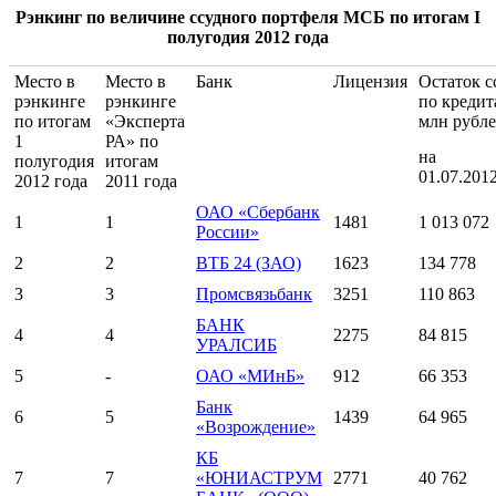
Рэнкинг по величине ссудного портфеля МСБ по итогам
I
полугодия 2012 года
Место в
Место в
Банк
Лицензия
Остаток с
рэнкинге
рэнкинге
по креди
по итогам
«Эксперта
млн рубл
1
РА» по
на
полугодия
итогам
01.07.201
2012 года
2011 года
ОАО «Сбербанк
1
1
1481
1 013 072
России»
2
2
ВТБ 24 (ЗАО)
1623
134 778
3
3
Промсвязьбанк
3251
110 863
БАНК
4
4
2275
84 815
УРАЛСИБ
5
-
ОАО «МИнБ»
912
66 353
Банк
6
5
1439
64 965
«Возрождение»
КБ
7
7
«ЮНИАСТРУМ
2771
40 762