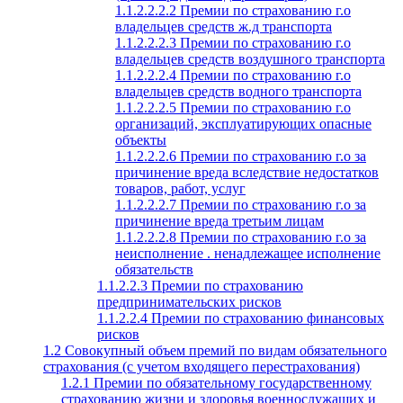
1.1.2.2.2.2 Премии по страхованию г.о
владельцев средств ж.д транспорта
1.1.2.2.2.3 Премии по страхованию г.о
владельцев средств воздушного транспорта
1.1.2.2.2.4 Премии по страхованию г.о
владельцев средств водного транспорта
1.1.2.2.2.5 Премии по страхованию г.о
организаций, эксплуатирующих опасные
объекты
1.1.2.2.2.6 Премии по страхованию г.о за
причинение вреда вследствие недостатков
товаров, работ, услуг
1.1.2.2.2.7 Премии по страхованию г.о за
причинение вреда третьим лицам
1.1.2.2.2.8 Премии по страхованию г.о за
неисполнение . ненадлежащее исполнение
обязательств
1.1.2.2.3 Премии по страхованию
предпринимательских рисков
1.1.2.2.4 Премии по страхованию финансовых
рисков
1.2 Совокупный объем премий по видам обязательного
страхования (с учетом входящего перестрахования)
1.2.1 Премии по обязательному государственному
страхованию жизни и здоровья военнослужащих и