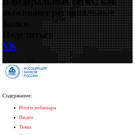
В федеральных сетях: как
выживают региональные
банки
Поделиться
VK
20 августа 2020
Содержание:
Итоги вебинара
Видео
Темы