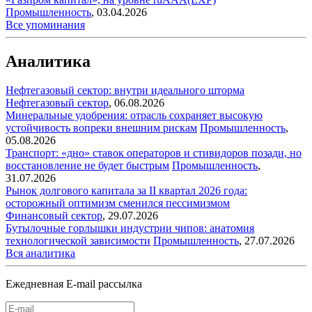
Промышленность
,
03.04.2026
Все упоминания
Аналитика
Нефтегазовый сектор: внутри идеального шторма
Нефтегазовый сектор
,
06.08.2026
Минеральные удобрения: отрасль сохраняет высокую
устойчивость вопреки внешним рискам
Промышленность
,
05.08.2026
Транспорт: «дно» ставок операторов и стивидоров позади, но
восстановление не будет быстрым
Промышленность
,
31.07.2026
Рынок долгового капитала за II квартал 2026 года:
осторожный оптимизм сменился пессимизмом
Финансовый сектор
,
29.07.2026
Бутылочные горлышки индустрии чипов: анатомия
технологической зависимости
Промышленность
,
27.07.2026
Вся аналитика
Ежедневная E-mail рассылка