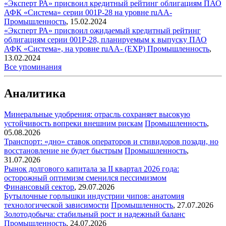
«Эксперт РА» присвоил кредитный рейтинг облигациям ПАО
АФК «Система» серии 001Р-28 на уровне ruАA-
Промышленность
,
15.02.2024
«Эксперт РА» присвоил ожидаемый кредитный рейтинг
облигациям серии 001Р-28, планируемым к выпуску ПАО
АФК «Система», на уровне ruАA- (EXP)
Промышленность
,
13.02.2024
Все упоминания
Аналитика
Минеральные удобрения: отрасль сохраняет высокую
устойчивость вопреки внешним рискам
Промышленность
,
05.08.2026
Транспорт: «дно» ставок операторов и стивидоров позади, но
восстановление не будет быстрым
Промышленность
,
31.07.2026
Рынок долгового капитала за II квартал 2026 года:
осторожный оптимизм сменился пессимизмом
Финансовый сектор
,
29.07.2026
Бутылочные горлышки индустрии чипов: анатомия
технологической зависимости
Промышленность
,
27.07.2026
Золотодобыча: стабильный рост и надежный баланс
Промышленность
,
24.07.2026