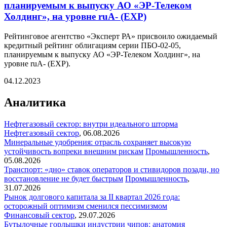
планируемым к выпуску АО «ЭР-Телеком
Холдинг», на уровне ruA- (EXP)
Рейтинговое агентство «Эксперт РА» присвоило ожидаемый
кредитный рейтинг облигациям серии ПБО-02-05,
планируемым к выпуску АО «ЭР-Телеком Холдинг», на
уровне ruA- (EXP).
04.12.2023
Аналитика
Нефтегазовый сектор: внутри идеального шторма
Нефтегазовый сектор
,
06.08.2026
Минеральные удобрения: отрасль сохраняет высокую
устойчивость вопреки внешним рискам
Промышленность
,
05.08.2026
Транспорт: «дно» ставок операторов и стивидоров позади, но
восстановление не будет быстрым
Промышленность
,
31.07.2026
Рынок долгового капитала за II квартал 2026 года:
осторожный оптимизм сменился пессимизмом
Финансовый сектор
,
29.07.2026
Бутылочные горлышки индустрии чипов: анатомия