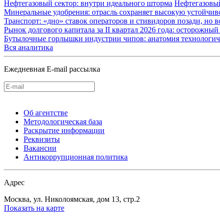
Нефтегазовый сектор: внутри идеального шторма
Нефтегазовы
Минеральные удобрения: отрасль сохраняет высокую устойчив
Транспорт: «дно» ставок операторов и стивидоров позади, но 
Рынок долгового капитала за II квартал 2026 года: осторожн
Бутылочные горлышки индустрии чипов: анатомия технологич
Вся аналитика
Ежедневная E-mail рассылка
Об агентстве
Методологическая база
Раскрытие информации
Реквизиты
Вакансии
Антикоррупционная политика
Адрес
Москва, ул. Николоямская, дом 13, стр.2
Показать на карте