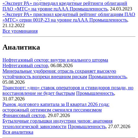
«Эксперт РА» подтвердил кредитные рейтинги облигаций
ПАО «МТС» на уровне ruAAA
Промышленность
,
24.03.2023
«Эксперт РА» присвоил кредитный рейтинг облигациям ПАО
«МТС» серии 001Р-23 на уровне ruAAА
Промышленность
,
21.12.2022
Все упоминания
Аналитика
Нефтегазовый сектор: внутри идеального шторма
Нефтегазовый сектор
,
06.08.2026
Минеральные удобрения: отрасль сохраняет высокую
устойчивость вопреки внешним рискам
Промышленность
,
05.08.2026
Транспорт: «дно» ставок операторов и стивидоров позади, но
восстановление не будет быстрым
Промышленность
,
31.07.2026
Рынок долгового капитала за II квартал 2026 года:
осторожный оптимизм сменился пессимизмом
Финансовый сектор
,
29.07.2026
Бутылочные горлышки индустрии чипов: анатомия
технологической зависимости
Промышленность
,
27.07.2026
Вся аналитика