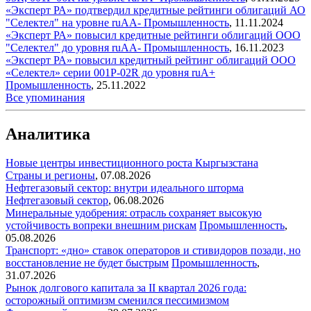
«Эксперт РА» подтвердил кредитные рейтинги облигаций АО
"Селектел" на уровне ruAA-
Промышленность
,
11.11.2024
«Эксперт РА» повысил кредитные рейтинги облигаций ООО
"Селектел" до уровня ruAA-
Промышленность
,
16.11.2023
«Эксперт РА» повысил кредитный рейтинг облигаций ООО
«Селектел» серии 001Р-02R до уровня ruA+
Промышленность
,
25.11.2022
Все упоминания
Аналитика
Новые центры инвестиционного роста Кыргызстана
Страны и регионы
,
07.08.2026
Нефтегазовый сектор: внутри идеального шторма
Нефтегазовый сектор
,
06.08.2026
Минеральные удобрения: отрасль сохраняет высокую
устойчивость вопреки внешним рискам
Промышленность
,
05.08.2026
Транспорт: «дно» ставок операторов и стивидоров позади, но
восстановление не будет быстрым
Промышленность
,
31.07.2026
Рынок долгового капитала за II квартал 2026 года:
осторожный оптимизм сменился пессимизмом