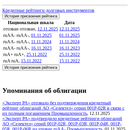
Кредитные рейтинги долговых инструментов
История присвоения рейтинга
Национальная шкала
Дата
отозван
отозван,
12.11.2025
12.11.2025
ruAA-
ruAA-,
01.11.2025
01.11.2025
ruAA-
ruAA-,
11.11.2024
11.11.2024
ruAA-
ruAA-,
16.11.2023
16.11.2023
ruA+
ruA+,
25.11.2022
25.11.2022
ruA
ruA,
15.11.2022
15.11.2022
История присвоения рейтинга
Упоминания об облигации
«Эксперт РА» отозвало без подтверждения кредитный
рейтинг облигаций АО «Селектел» серии 001Р-02R в связи с
их полным погашением
Промышленность
,
12.11.2025
«Эксперт РА» подтвердило кредитные рейтинги облигаций
АО «Селектел» серий 001Р-02R, 001Р-03R, 001Р-04R, 001P-
05R, 001Р-06R на уровне ruAA-
Промышленность
,
01.11.2025